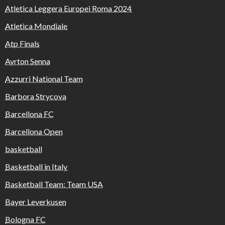
Atletica Leggera Europei Roma 2024
Atletica Mondiale
Atp Finals
Ayrton Senna
Azzurri National Team
Barbora Strycova
Barcellona FC
Barcellona Open
basketball
Basketball in Italy
Basketball Team: Team USA
Bayer Leverkusen
Bologna FC