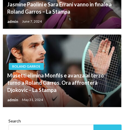
Jasmine Paolini e Sara Errani vanno in finale a
Roland Garros – La Stampa
admin
June 7, 2024
ROLAND GARROS
Musetti elimina Monfils e avanza al terzo
turno a Roland Garros. Ora affronterà
Djokovic – La Stampa
admin
May 31, 2024
Search