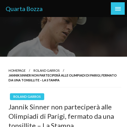
Skip
Quarta Bozza
to
content
HOMEPAGE
ROLAND GARROS
JANNIK SINNER NON PARTECIPERÀ ALLE OLIMPIADI DI PARIGI, FERMATO
DA UNA TONSILLITE – LA STAMPA
ROLAND GARROS
Jannik Sinner non parteciperà alle
Olimpiadi di Parigi, fermato da una
tonsillite – La Stampa