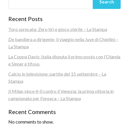
Search
Recent Posts
Toro sprecata: Zero tiri e gioco sterile – La Stampa
De bandiera a dirigente, il viaggio nella Juve di Chiellini –
La Stampa
La Coppa Davis: Italia disputa il primo posto con l’Olanda
e Sinner è tifoso.
Calcio in televisione: partite del 15 settembre – La
Stampa
Il Milan vince 4-0 contro il Venezia: la prima vittoria in
campionato per Fonseca – La Stampa
Recent Comments
No comments to show.