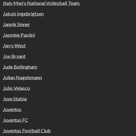
Italy Men's National Volleyball Team
Jakob Ingebrigtsen
Jannik Sinner
Jasmine Paolini
Jerry West
Joe Bryant
Jude Bellingham
Julian Nagelsmann
Julio Velasco
Juve Stabia
Juventus
Juventus FC
Juventus Football Club