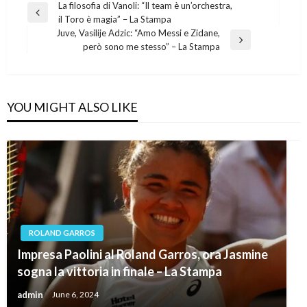
Post
La filosofia di Vanoli: “Il team è un’orchestra,
Previous
il Toro è magia” – La Stampa
navigation
Post
Juve, Vasilije Adzic: “Amo Messi e Zidane,
Next
però sono me stesso” – La Stampa
Post
YOU MIGHT ALSO LIKE
ROLAND GARROS
Impresa Paolini al Roland Garros, ora Jasmine
sogna la vittoria in finale – La Stampa
admin
June 6, 2024