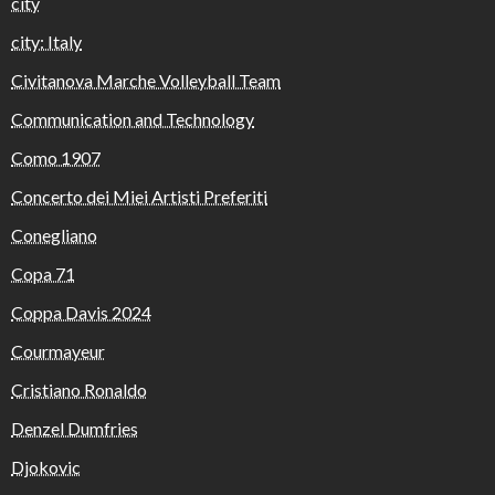
city
city: Italy
Civitanova Marche Volleyball Team
Communication and Technology
Como 1907
Concerto dei Miei Artisti Preferiti
Conegliano
Copa 71
Coppa Davis 2024
Courmayeur
Cristiano Ronaldo
Denzel Dumfries
Djokovic