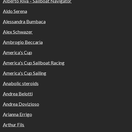
Alberto Riva – Sailboat Navigator
Aldo Serena
Alessandra Bumbaca
Alex Schwazer
Ambrogio Beccaria
America's Cup
America's Cup Sailboat Racing
America's Cup Sailing
Anabolic steroids
Andrea Belotti
Andrea Dovizioso
Arianna Errigo
Arthur Fils