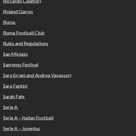
Riccardo Calafiori
Roland Garros
Roma
Roma Football Club
Rules and Regulations
San Miniato
Sanremo Festival
Sara Errani and Andrea Vavassori
Sara Fantini
Sarah Fahr
Serie A
Serie A – Italian Football
Serie A – Juventus