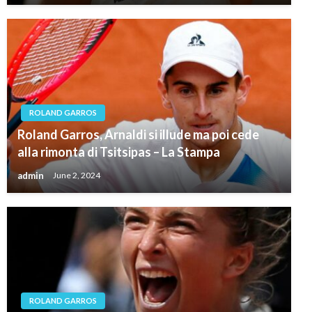
ROLAND GARROS
Roland Garros, Arnaldi si illude ma poi cede
alla rimonta di Tsitsipas – La Stampa
admin
June 2, 2024
ROLAND GARROS