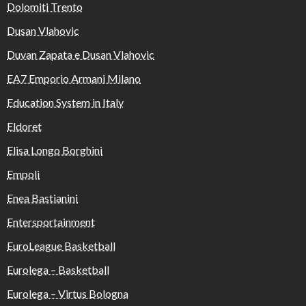
Dolomiti Trento
Dusan Vlahovic
Duvan Zapata e Dusan Vlahovic
EA7 Emporio Armani Milano
Education System in Italy
Eldoret
Elisa Longo Borghini
Empoli
Enea Bastianini
Entersportainment
EuroLeague Basketball
Eurolega – Basketball
Eurolega – Virtus Bologna