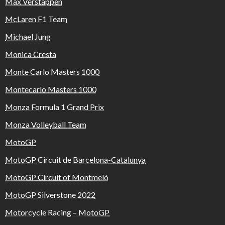
Max Verstappen
McLaren F1 Team
Michael Jung
Monica Cresta
Monte Carlo Masters 1000
Montecarlo Masters 1000
Monza Formula 1 Grand Prix
Monza Volleyball Team
MotoGP
MotoGP Circuit de Barcelona-Catalunya
MotoGP Circuit of Montmeló
MotoGP Silverstone 2022
Motorcycle Racing – MotoGP