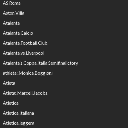
AS Roma
Aston Villa
Atalanta
Atalanta Calcio
Atalanta Football Club
Atalanta vs Liverpool
Atalanta's Coppa Italia Semifinalictory
athleta: Monica Boggioni
Atleta
Atleta: Marcell Jacobs
Atletica
Atletica Italiana
Atletica leggera