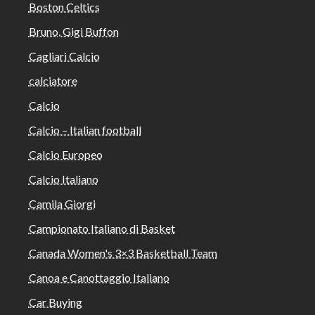
Boston Celtics
Bruno, Gigi Buffon
Cagliari Calcio
calciatore
Calcio
Calcio – Italian football
Calcio Europeo
Calcio Italiano
Camila Giorgi
Campionato Italiano di Basket
Canada Women's 3×3 Basketball Team
Canoa e Canottaggio Italiano
Car Buying