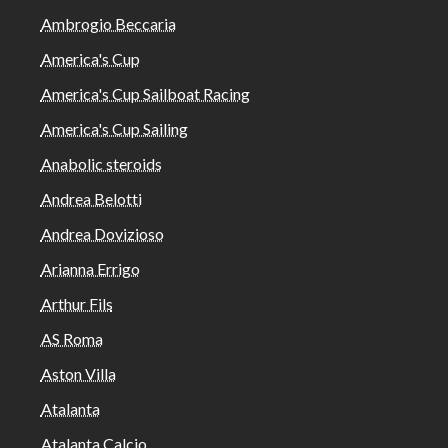
Ambrogio Beccaria
America's Cup
America's Cup Sailboat Racing
America's Cup Sailing
Anabolic steroids
Andrea Belotti
Andrea Dovizioso
Arianna Errigo
Arthur Fils
AS Roma
Aston Villa
Atalanta
Atalanta Calcio