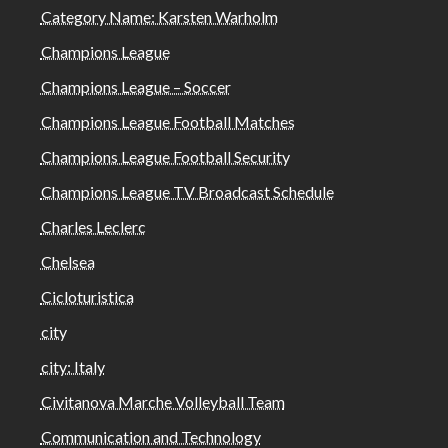
Category Name: Karsten Warholm
Champions League
Champions League – Soccer
Champions League Football Matches
Champions League Football Security
Champions League TV Broadcast Schedule
Charles Leclerc
Chelsea
Cicloturistica
city
city: Italy
Civitanova Marche Volleyball Team
Communication and Technology