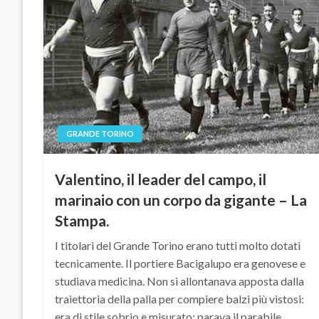
GRANDE TORINO
Valentino, il leader del campo, il
marinaio con un corpo da gigante – La
Stampa.
I titolari del Grande Torino erano tutti molto dotati
tecnicamente. Il portiere Bacigalupo era genovese e
studiava medicina. Non si allontanava apposta dalla
traiettoria della palla per compiere balzi più vistosi:
era di stile sobrio e misurato: parava il parabile,…