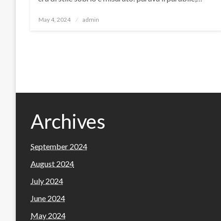
Posted
May 4, 2024
admin
on
Archives
September 2024
August 2024
July 2024
June 2024
May 2024