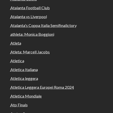
Atalanta Football Club
Atalanta vs Liverpool
Atalanta's Coppa Italia Semifinalictory
athleta: Monica Boggioni
Atleta
Atleta: Marcell Jacobs
Atletica
Atletica Italiana
Atletica leggera
Atletica Leggera Europei Roma 2024
Atletica Mondiale
Atp Finals