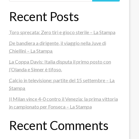
Recent Posts
Toro sprecata: Zero tiri e gioco sterile – La Stampa
De bandiera a dirigente, il viaggio nella Juve di
Chiellini – La Stampa
La Coppa Davis: Italia disputa il primo posto con
l’Olanda e Sinner è tifoso.
Calcio in televisione: partite del 15 settembre – La
Stampa
Il Milan vince 4-0 contro il Venezia: la prima vittoria
in campionato per Fonseca – La Stampa
Recent Comments