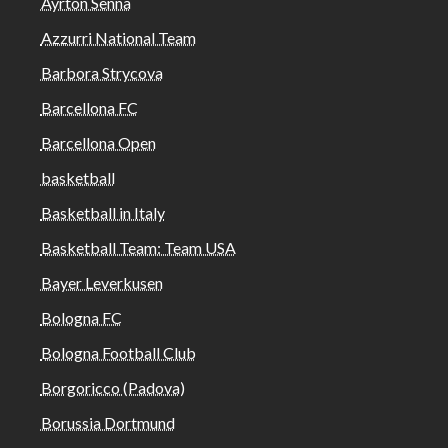
Ayrton Senna
Azzurri National Team
Barbora Strycova
Barcellona FC
Barcellona Open
basketball
Basketball in Italy
Basketball Team: Team USA
Bayer Leverkusen
Bologna FC
Bologna Football Club
Borgoricco (Padova)
Borussia Dortmund