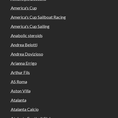
America's Cup
America's Cup Sailboat Racing
America's Cup Sailing
Anabolic steroids
Andrea Belotti
Andrea Dovizioso
Arianna Errigo
Arthur Fils
AS Roma
Aston Villa
Atalanta
Atalanta Calcio