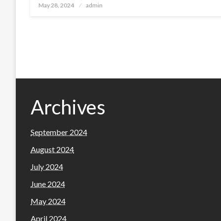
Posted
May 28, 2024
admin
on
Archives
September 2024
August 2024
July 2024
June 2024
May 2024
April 2024