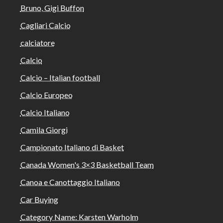
Bruno, Gigi Buffon
Cagliari Calcio
calciatore
Calcio
Calcio – Italian football
Calcio Europeo
Calcio Italiano
Camila Giorgi
Campionato Italiano di Basket
Canada Women's 3×3 Basketball Team
Canoa e Canottaggio Italiano
Car Buying
Category Name: Karsten Warholm