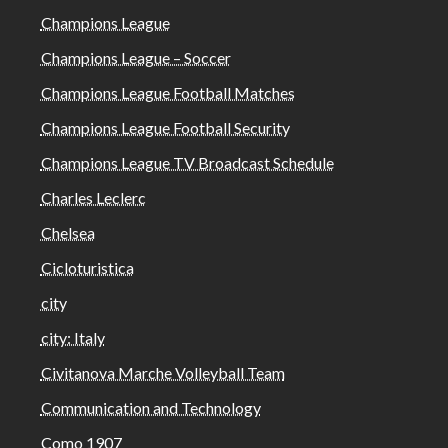
Champions League
Champions League – Soccer
Champions League Football Matches
Champions League Football Security
Champions League TV Broadcast Schedule
Charles Leclerc
Chelsea
Cicloturistica
city
city: Italy
Civitanova Marche Volleyball Team
Communication and Technology
Como 1907