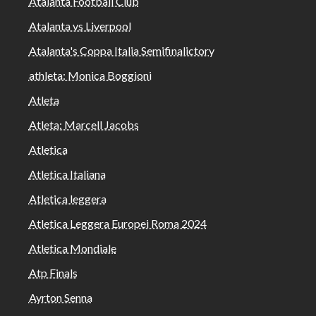
Atalanta Football Club
Atalanta vs Liverpool
Atalanta's Coppa Italia Semifinalictory
athleta: Monica Boggioni
Atleta
Atleta: Marcell Jacobs
Atletica
Atletica Italiana
Atletica leggera
Atletica Leggera Europei Roma 2024
Atletica Mondiale
Atp Finals
Ayrton Senna