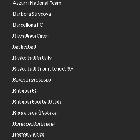
Azzurri National Team
Barbora Strycova
Barcellona FC
Barcellona Open
basketball
Basketball in Italy
Basketball Team: Team USA
Bayer Leverkusen
Bologna FC
Bologna Football Club
Borgoricco (Padova)
Borussia Dortmund
Boston Celtics