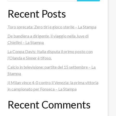
Recent Posts
Toro sprecata: Zero tiri e gioco sterile – La Stampa
De bandiera a dirigente, il viaggio nella Juve di
Chiellini – La Stampa
La Coppa Davis: Italia disputa il primo posto con
l’Olanda e Sinner è tifoso.
Calcio in televisione: partite del 15 settembre – La
Stampa
Il Milan vince 4-0 contro il Venezia: la prima vittoria
in campionato per Fonseca – La Stampa
Recent Comments