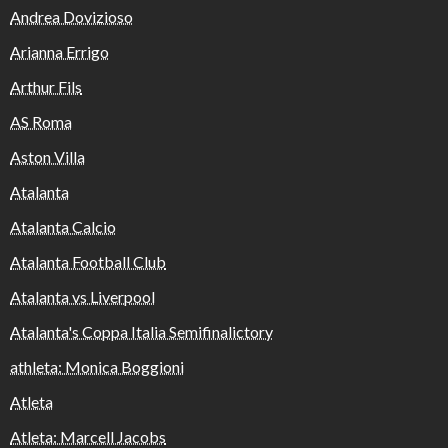
Andrea Dovizioso
Arianna Errigo
Arthur Fils
AS Roma
Aston Villa
Atalanta
Atalanta Calcio
Atalanta Football Club
Atalanta vs Liverpool
Atalanta's Coppa Italia Semifinalictory
athleta: Monica Boggioni
Atleta
Atleta: Marcell Jacobs