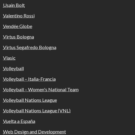
Usain Bolt
Valentino Rossi
Vendée Globe
Virtus Bologna
Virtus Segafredo Bologna
Vlasic
Volleyball
Volleyball – Italia-Francia
Volleyball – Women's National Team
Volleyball Nations League
Volleyball Nations League (VNL)
Vuelta a España
Web Design and Development