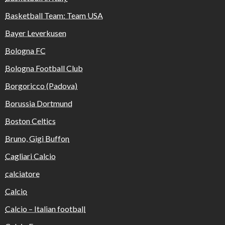
Basketball Team: Team USA
Bayer Leverkusen
Bologna FC
Bologna Football Club
Borgoricco (Padova)
Borussia Dortmund
Boston Celtics
Bruno, Gigi Buffon
Cagliari Calcio
calciatore
Calcio
Calcio – Italian football