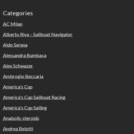
Categories
AC Milan
Alberto Riva – Sailboat Navigator
Aldo Serena
Alessandra Bumbaca
Alex Schwazer
Ambrogio Beccaria
America's Cup
America's Cup Sailboat Racing
America's Cup Sailing
Anabolic steroids
Andrea Belotti