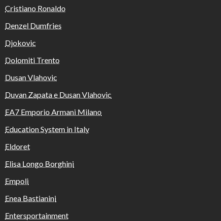
Cristiano Ronaldo
Denzel Dumfries
Djokovic
Dolomiti Trento
Dusan Vlahovic
Duvan Zapata e Dusan Vlahovic
EA7 Emporio Armani Milano
Education System in Italy
Eldoret
Elisa Longo Borghini
Empoli
Enea Bastianini
Entersportainment