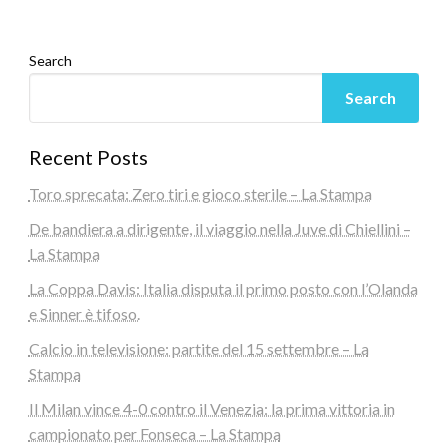
Search
Search
Recent Posts
Toro sprecata: Zero tiri e gioco sterile – La Stampa
De bandiera a dirigente, il viaggio nella Juve di Chiellini –
La Stampa
La Coppa Davis: Italia disputa il primo posto con l’Olanda
e Sinner è tifoso.
Calcio in televisione: partite del 15 settembre – La
Stampa
Il Milan vince 4-0 contro il Venezia: la prima vittoria in
campionato per Fonseca – La Stampa