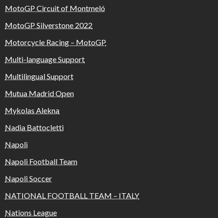
MotoGP Circuit of Montmeló
MotoGP Silverstone 2022
Motorcycle Racing – MotoGP
Multi-language Support
Multilingual Support
Mutua Madrid Open
Mykolas Alekna
Nadia Battocletti
Napoli
Napoli Football Team
Napoli Soccer
NATIONAL FOOTBALL TEAM – ITALY
Nations League