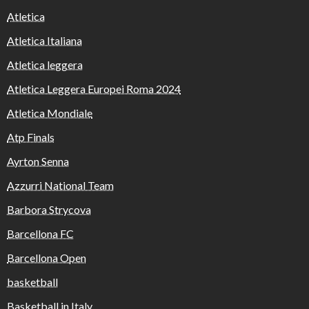
Atletica
Atletica Italiana
Atletica leggera
Atletica Leggera Europei Roma 2024
Atletica Mondiale
Atp Finals
Ayrton Senna
Azzurri National Team
Barbora Strycova
Barcellona FC
Barcellona Open
basketball
Basketball in Italy