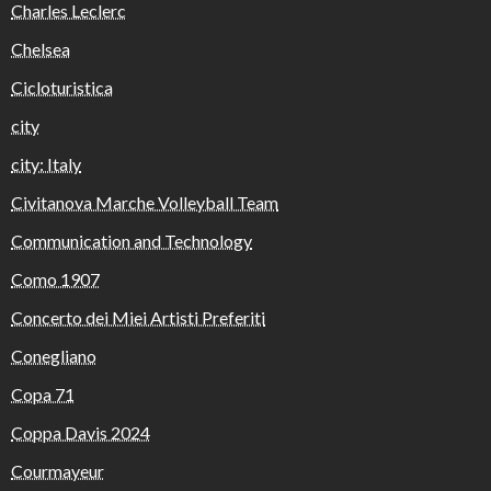
Charles Leclerc
Chelsea
Cicloturistica
city
city: Italy
Civitanova Marche Volleyball Team
Communication and Technology
Como 1907
Concerto dei Miei Artisti Preferiti
Conegliano
Copa 71
Coppa Davis 2024
Courmayeur