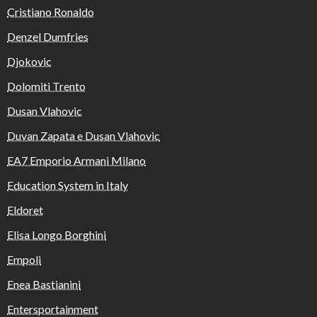
Cristiano Ronaldo
Denzel Dumfries
Djokovic
Dolomiti Trento
Dusan Vlahovic
Duvan Zapata e Dusan Vlahovic
EA7 Emporio Armani Milano
Education System in Italy
Eldoret
Elisa Longo Borghini
Empoli
Enea Bastianini
Entersportainment