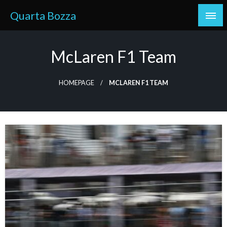
Skip
Quarta Bozza
to
content
McLaren F1 Team
HOMEPAGE
MCLAREN F1 TEAM