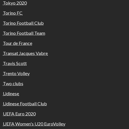
Tokyo 2020
Torino FC
Torino Football Club
Torino Football Team
Tour de France
Transat Jacques Vabre
Travis Scott
Trento Volley
Two clubs
Udinese
Udinese Football Club
UEFA Euro 2020
UEFA Women's U20 EuroVolley