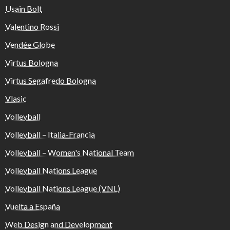
Usain Bolt
Valentino Rossi
Vendée Globe
Virtus Bologna
Virtus Segafredo Bologna
Vlasic
Volleyball
Volleyball – Italia-Francia
Volleyball – Women's National Team
Volleyball Nations League
Volleyball Nations League (VNL)
Vuelta a España
Web Design and Development