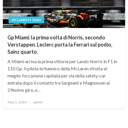
MCLAREN F1 TEAM
Gp Miami: la prima volta di Norris, secondo
Verstappen. Leclerc porta la Ferrari sul podio,
Sainz quarto.
A Miami arriva la prima vittoria per Lando Norris in F1 in
110 Gp. Il pilota britannico della McLaren sfrutta al
meglio l’occasione capitata per via della safety-car
entrata dopo il contatto tra Sargeant e Magnussen al
29esimo giro, e…
Posted
May 5, 2024
admin
on