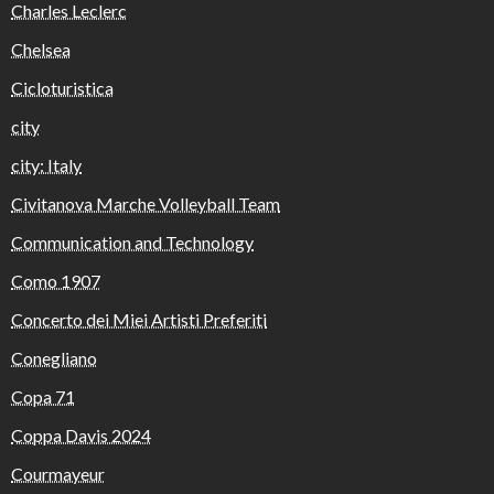
Charles Leclerc
Chelsea
Cicloturistica
city
city: Italy
Civitanova Marche Volleyball Team
Communication and Technology
Como 1907
Concerto dei Miei Artisti Preferiti
Conegliano
Copa 71
Coppa Davis 2024
Courmayeur