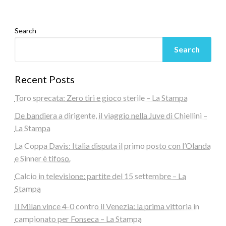
Search
Search
Recent Posts
Toro sprecata: Zero tiri e gioco sterile – La Stampa
De bandiera a dirigente, il viaggio nella Juve di Chiellini –
La Stampa
La Coppa Davis: Italia disputa il primo posto con l’Olanda
e Sinner è tifoso.
Calcio in televisione: partite del 15 settembre – La
Stampa
Il Milan vince 4-0 contro il Venezia: la prima vittoria in
campionato per Fonseca – La Stampa