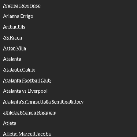
Andrea Dovizioso
Arianna Errigo
Arthur Fils
AS Roma
Aston Villa
Atalanta
Atalanta Calcio
Atalanta Football Club
Atalanta vs Liverpool
Atalanta's Coppa Italia Semifinalictory
athleta: Monica Boggioni
Atleta
Atleta: Marcell Jacobs