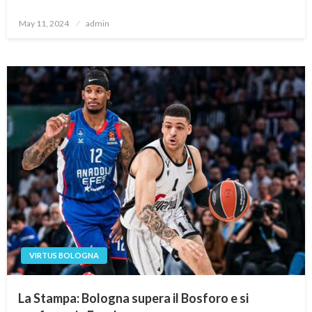
Posted
May 11, 2024
admin
on
VIRTUS BOLOGNA
La Stampa: Bologna supera il Bosforo e si