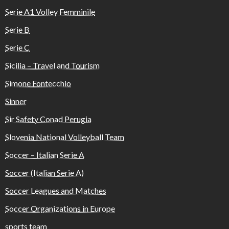
Serie A1 Volley Femminile
Serie B
Serie C
Sicilia – Travel and Tourism
Simone Fontecchio
Sinner
Sir Safety Conad Perugia
Slovenia National Volleyball Team
Soccer – Italian Serie A
Soccer (Italian Serie A)
Soccer Leagues and Matches
Soccer Organizations in Europe
sports team