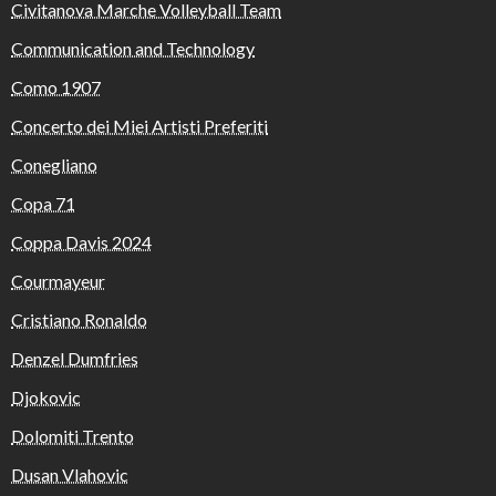
Civitanova Marche Volleyball Team
Communication and Technology
Como 1907
Concerto dei Miei Artisti Preferiti
Conegliano
Copa 71
Coppa Davis 2024
Courmayeur
Cristiano Ronaldo
Denzel Dumfries
Djokovic
Dolomiti Trento
Dusan Vlahovic