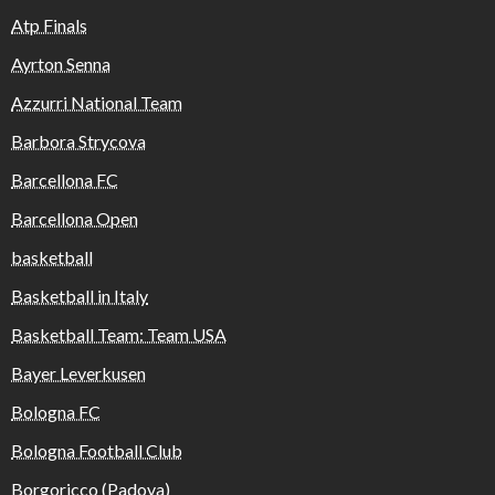
Atp Finals
Ayrton Senna
Azzurri National Team
Barbora Strycova
Barcellona FC
Barcellona Open
basketball
Basketball in Italy
Basketball Team: Team USA
Bayer Leverkusen
Bologna FC
Bologna Football Club
Borgoricco (Padova)