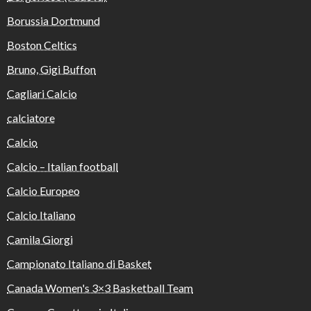
Borussia Dortmund
Boston Celtics
Bruno, Gigi Buffon
Cagliari Calcio
calciatore
Calcio
Calcio – Italian football
Calcio Europeo
Calcio Italiano
Camila Giorgi
Campionato Italiano di Basket
Canada Women's 3×3 Basketball Team