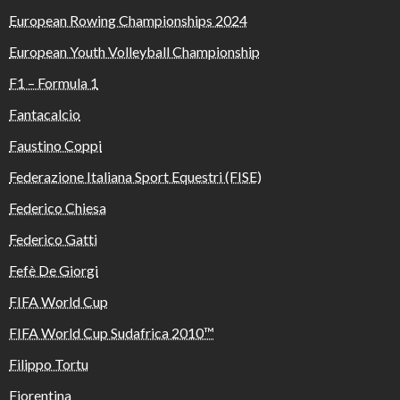
European Rowing Championships 2024
European Youth Volleyball Championship
F1 – Formula 1
Fantacalcio
Faustino Coppi
Federazione Italiana Sport Equestri (FISE)
Federico Chiesa
Federico Gatti
Fefè De Giorgi
FIFA World Cup
FIFA World Cup Sudafrica 2010™️
Filippo Tortu
Fiorentina