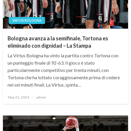
VIRTUS BOLOGNA
Bologna avanza a la semifinale, Tortona es
eliminado con dignidad – La Stampa
La Virtus Bologna ha vinto la partita contro Tortona con
un punteggio finale di 92-63. Il gioco è stato
particolarmente competitivo per trenta minuti, con
Tortona che ha lottato coraggiosamente prima di cedere
nei sei minuti finali. La Virtus, spinta…
Posted
May 21, 2024
admin
on