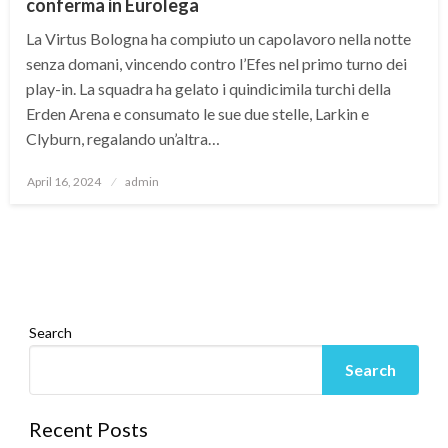
conferma in Eurolega
La Virtus Bologna ha compiuto un capolavoro nella notte
senza domani, vincendo contro l’Efes nel primo turno dei
play-in. La squadra ha gelato i quindicimila turchi della
Erden Arena e consumato le sue due stelle, Larkin e
Clyburn, regalando un’altra…
Posted
April 16, 2024
admin
on
Search
Search
Recent Posts