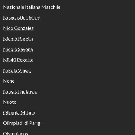
Nazionale Italiana Maschile
Newcastle United
Nico Gonzalez
Nicolò Barella
Nicolò Savona
Niji40 Regatta
Nikola Vlasic
None
Novak Djokovic
Nuoto
Olimpia Milano
Olimpiadi di Parigi
Olympiacos