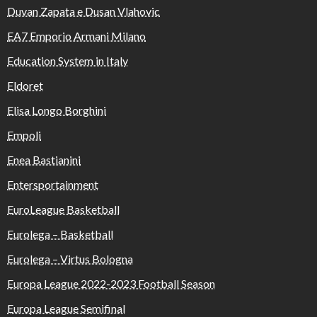
Duvan Zapata e Dusan Vlahovic
EA7 Emporio Armani Milano
Education System in Italy
Eldoret
Elisa Longo Borghini
Empoli
Enea Bastianini
Entersportainment
EuroLeague Basketball
Eurolega – Basketball
Eurolega – Virtus Bologna
Europa League 2022-2023 Football Season
Europa League Semifinal