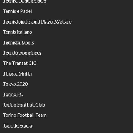
Tennis – Jannik Sinner
Tennis e Padel
Tennis Injuries and Player Welfare
Tennis italiano
Tennista Jannik
Teun Koopmeiners
The Transat CIC
Thiago Motta
Tokyo 2020
Torino FC
Torino Football Club
Torino Football Team
Tour de France