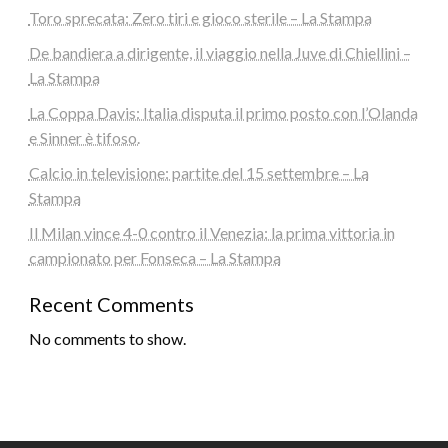
Toro sprecata: Zero tiri e gioco sterile – La Stampa
De bandiera a dirigente, il viaggio nella Juve di Chiellini –
La Stampa
La Coppa Davis: Italia disputa il primo posto con l’Olanda
e Sinner è tifoso.
Calcio in televisione: partite del 15 settembre – La
Stampa
Il Milan vince 4-0 contro il Venezia: la prima vittoria in
campionato per Fonseca – La Stampa
Recent Comments
No comments to show.