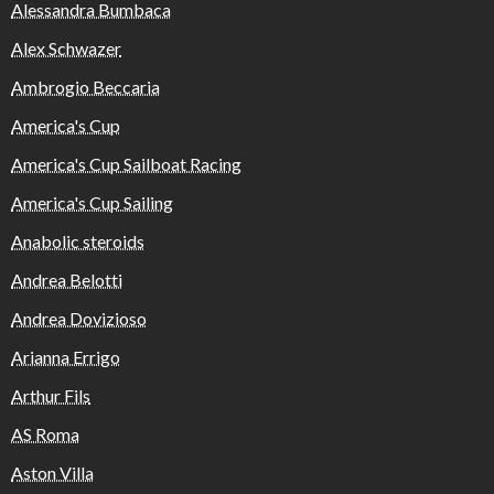
Alessandra Bumbaca
Alex Schwazer
Ambrogio Beccaria
America's Cup
America's Cup Sailboat Racing
America's Cup Sailing
Anabolic steroids
Andrea Belotti
Andrea Dovizioso
Arianna Errigo
Arthur Fils
AS Roma
Aston Villa