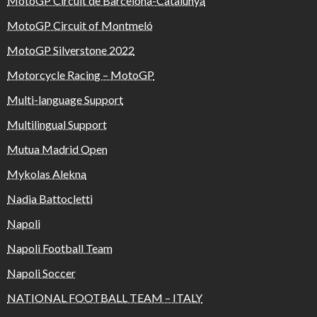
MotoGP Circuit de Barcelona-Catalunya
MotoGP Circuit of Montmeló
MotoGP Silverstone 2022
Motorcycle Racing – MotoGP
Multi-language Support
Multilingual Support
Mutua Madrid Open
Mykolas Alekna
Nadia Battocletti
Napoli
Napoli Football Team
Napoli Soccer
NATIONAL FOOTBALL TEAM – ITALY