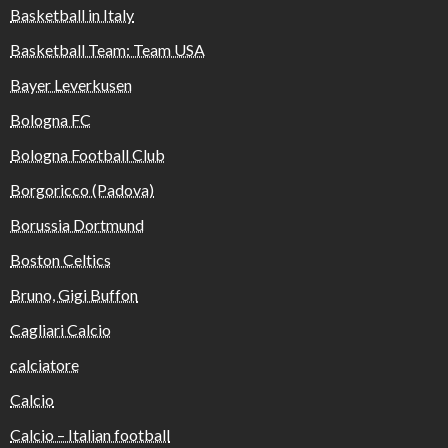
Basketball in Italy
Basketball Team: Team USA
Bayer Leverkusen
Bologna FC
Bologna Football Club
Borgoricco (Padova)
Borussia Dortmund
Boston Celtics
Bruno, Gigi Buffon
Cagliari Calcio
calciatore
Calcio
Calcio – Italian football