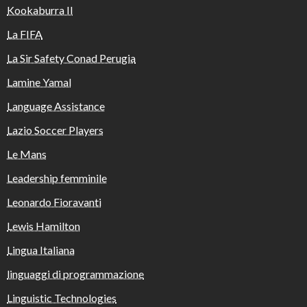
Kookaburra II
La FIFA
La Sir Safety Conad Perugia
Lamine Yamal
Language Assistance
Lazio Soccer Players
Le Mans
Leadership femminile
Leonardo Fioravanti
Lewis Hamilton
Lingua Italiana
linguaggi di programmazione
Linguistic Technologies