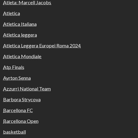
Atleta: Marcell Jacobs
Atletica
Atletica Italiana
Atletica leggera
Atletica Leggera Europei Roma 2024
Atletica Mondiale
Atp Finals
Ayrton Senna
Azzurri National Team
Barbora Strycova
Barcellona FC
Barcellona Open
basketball