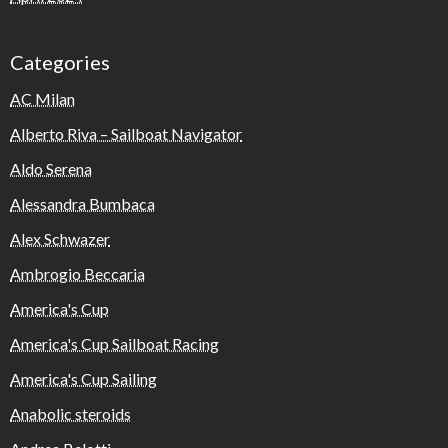
Categories
AC Milan
Alberto Riva – Sailboat Navigator
Aldo Serena
Alessandra Bumbaca
Alex Schwazer
Ambrogio Beccaria
America's Cup
America's Cup Sailboat Racing
America's Cup Sailing
Anabolic steroids