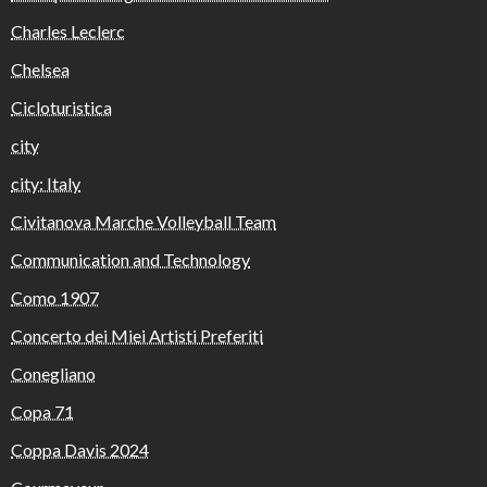
Charles Leclerc
Chelsea
Cicloturistica
city
city: Italy
Civitanova Marche Volleyball Team
Communication and Technology
Como 1907
Concerto dei Miei Artisti Preferiti
Conegliano
Copa 71
Coppa Davis 2024