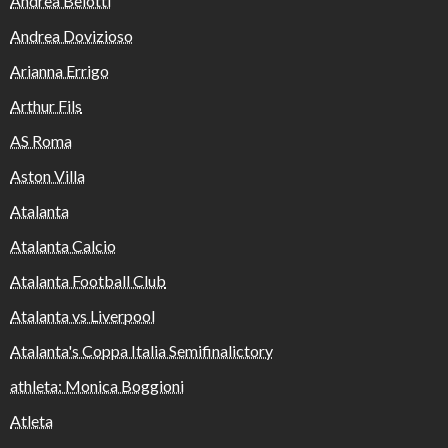
Andrea Belotti
Andrea Dovizioso
Arianna Errigo
Arthur Fils
AS Roma
Aston Villa
Atalanta
Atalanta Calcio
Atalanta Football Club
Atalanta vs Liverpool
Atalanta's Coppa Italia Semifinalictory
athleta: Monica Boggioni
Atleta