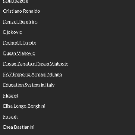
Courmayeur
Cristiano Ronaldo
Denzel Dumfries
Djokovic
Dolomiti Trento
Dusan Vlahovic
Duvan Zapata e Dusan Vlahovic
EA7 Emporio Armani Milano
Education System in Italy
Eldoret
Elisa Longo Borghini
Empoli
Enea Bastianini