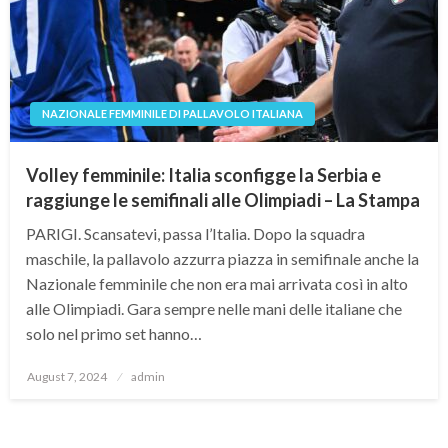
NAZIONALE FEMMINILE DI PALLAVOLO ITALIANA
Volley femminile: Italia sconfigge la Serbia e
raggiunge le semifinali alle Olimpiadi – La Stampa
PARIGI. Scansatevi, passa l’Italia. Dopo la squadra
maschile, la pallavolo azzurra piazza in semifinale anche la
Nazionale femminile che non era mai arrivata così in alto
alle Olimpiadi. Gara sempre nelle mani delle italiane che
solo nel primo set hanno…
Posted
August 7, 2024
admin
on