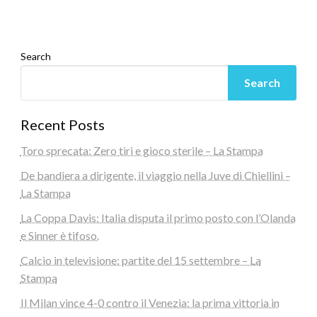
Search
Search
Recent Posts
Toro sprecata: Zero tiri e gioco sterile – La Stampa
De bandiera a dirigente, il viaggio nella Juve di Chiellini –
La Stampa
La Coppa Davis: Italia disputa il primo posto con l’Olanda
e Sinner è tifoso.
Calcio in televisione: partite del 15 settembre – La
Stampa
Il Milan vince 4-0 contro il Venezia: la prima vittoria in