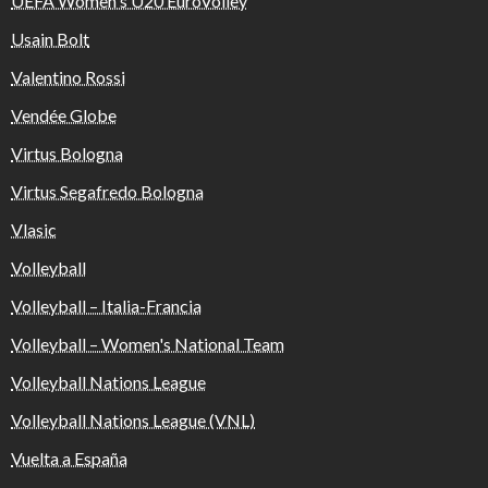
UEFA Women's U20 EuroVolley
Usain Bolt
Valentino Rossi
Vendée Globe
Virtus Bologna
Virtus Segafredo Bologna
Vlasic
Volleyball
Volleyball – Italia-Francia
Volleyball – Women's National Team
Volleyball Nations League
Volleyball Nations League (VNL)
Vuelta a España