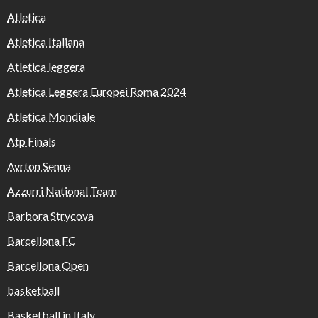
Atletica
Atletica Italiana
Atletica leggera
Atletica Leggera Europei Roma 2024
Atletica Mondiale
Atp Finals
Ayrton Senna
Azzurri National Team
Barbora Strycova
Barcellona FC
Barcellona Open
basketball
Basketball in Italy