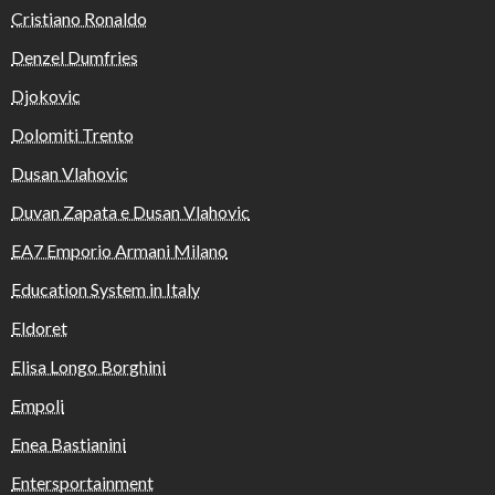
Cristiano Ronaldo
Denzel Dumfries
Djokovic
Dolomiti Trento
Dusan Vlahovic
Duvan Zapata e Dusan Vlahovic
EA7 Emporio Armani Milano
Education System in Italy
Eldoret
Elisa Longo Borghini
Empoli
Enea Bastianini
Entersportainment