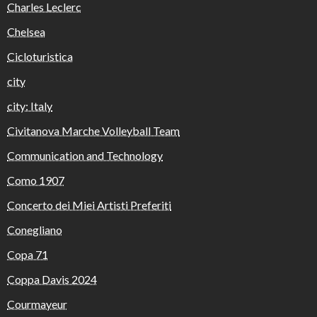
Charles Leclerc
Chelsea
Cicloturistica
city
city: Italy
Civitanova Marche Volleyball Team
Communication and Technology
Como 1907
Concerto dei Miei Artisti Preferiti
Conegliano
Copa 71
Coppa Davis 2024
Courmayeur