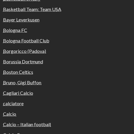
Basketball Team: Team USA
Bayer Leverkusen
Bologna FC
Bologna Football Club
Borgoricco (Padova)
Borussia Dortmund
Boston Celtics
Bruno, Gigi Buffon
Cagliari Calcio
calciatore
Calcio
Calcio – Italian football