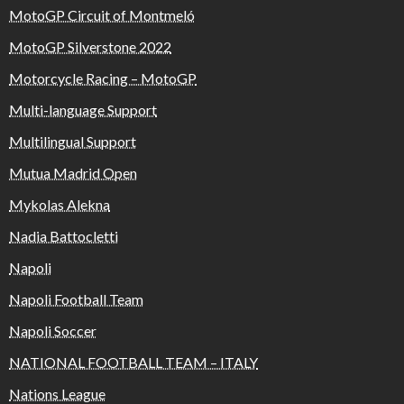
MotoGP Circuit of Montmeló
MotoGP Silverstone 2022
Motorcycle Racing – MotoGP
Multi-language Support
Multilingual Support
Mutua Madrid Open
Mykolas Alekna
Nadia Battocletti
Napoli
Napoli Football Team
Napoli Soccer
NATIONAL FOOTBALL TEAM – ITALY
Nations League