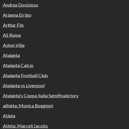
Andrea Dovizioso
Arianna Errigo
Arthur Fils
AS Roma
Aston Villa
Atalanta
Atalanta Calcio
Atalanta Football Club
Atalanta vs Liverpool
Atalanta's Coppa Italia Semifinalictory
athleta: Monica Boggioni
Atleta
Atleta: Marcell Jacobs