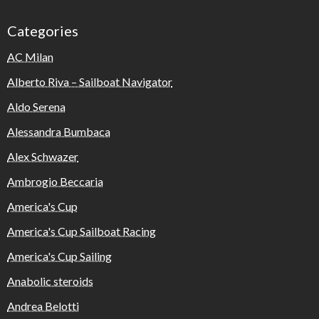
Categories
AC Milan
Alberto Riva – Sailboat Navigator
Aldo Serena
Alessandra Bumbaca
Alex Schwazer
Ambrogio Beccaria
America's Cup
America's Cup Sailboat Racing
America's Cup Sailing
Anabolic steroids
Andrea Belotti