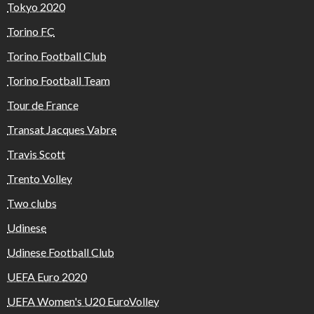
Tokyo 2020
Torino FC
Torino Football Club
Torino Football Team
Tour de France
Transat Jacques Vabre
Travis Scott
Trento Volley
Two clubs
Udinese
Udinese Football Club
UEFA Euro 2020
UEFA Women's U20 EuroVolley