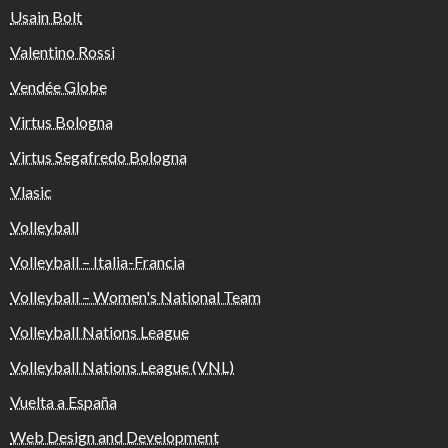
Usain Bolt
Valentino Rossi
Vendée Globe
Virtus Bologna
Virtus Segafredo Bologna
Vlasic
Volleyball
Volleyball – Italia-Francia
Volleyball – Women's National Team
Volleyball Nations League
Volleyball Nations League (VNL)
Vuelta a España
Web Design and Development