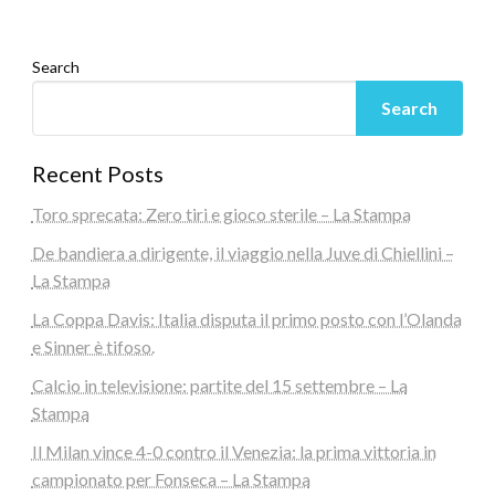
Search
Search
Recent Posts
Toro sprecata: Zero tiri e gioco sterile – La Stampa
De bandiera a dirigente, il viaggio nella Juve di Chiellini –
La Stampa
La Coppa Davis: Italia disputa il primo posto con l’Olanda
e Sinner è tifoso.
Calcio in televisione: partite del 15 settembre – La
Stampa
Il Milan vince 4-0 contro il Venezia: la prima vittoria in
campionato per Fonseca – La Stampa