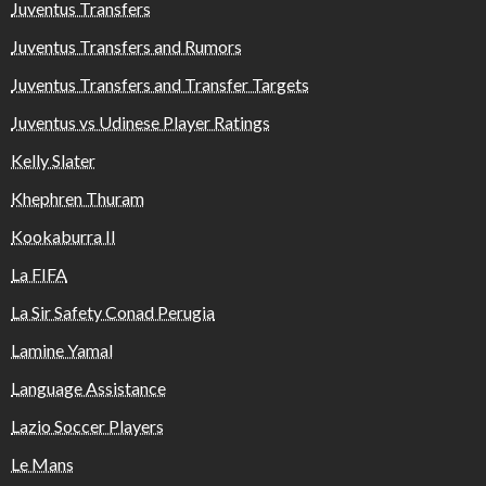
Juventus Transfers
Juventus Transfers and Rumors
Juventus Transfers and Transfer Targets
Juventus vs Udinese Player Ratings
Kelly Slater
Khephren Thuram
Kookaburra II
La FIFA
La Sir Safety Conad Perugia
Lamine Yamal
Language Assistance
Lazio Soccer Players
Le Mans