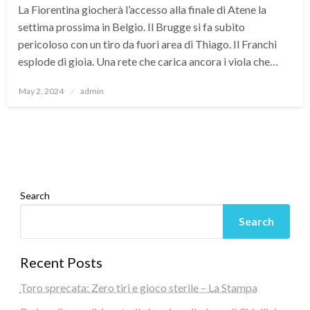
La Fiorentina giocherà l’accesso alla finale di Atene la
settima prossima in Belgio. Il Brugge si fa subito
pericoloso con un tiro da fuori area di Thiago. Il Franchi
esplode di gioia. Una rete che carica ancora i viola che…
Posted
May 2, 2024
admin
on
Search
Search
Recent Posts
Toro sprecata: Zero tiri e gioco sterile – La Stampa