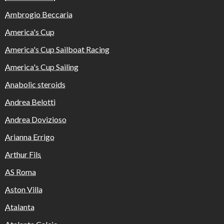
Ambrogio Beccaria
America's Cup
America's Cup Sailboat Racing
America's Cup Sailing
Anabolic steroids
Andrea Belotti
Andrea Dovizioso
Arianna Errigo
Arthur Fils
AS Roma
Aston Villa
Atalanta