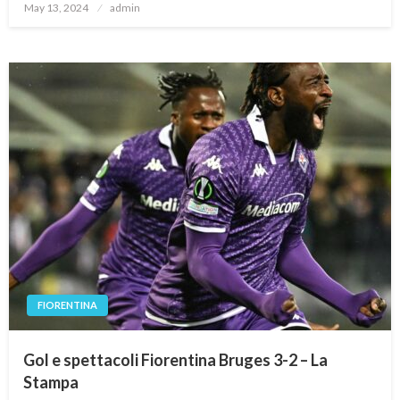
Posted
May 13, 2024
admin
on
FIORENTINA
Gol e spettacoli Fiorentina Bruges 3-2 – La
Stampa