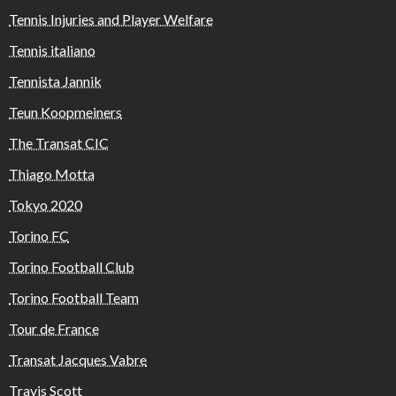
Tennis Injuries and Player Welfare
Tennis italiano
Tennista Jannik
Teun Koopmeiners
The Transat CIC
Thiago Motta
Tokyo 2020
Torino FC
Torino Football Club
Torino Football Team
Tour de France
Transat Jacques Vabre
Travis Scott