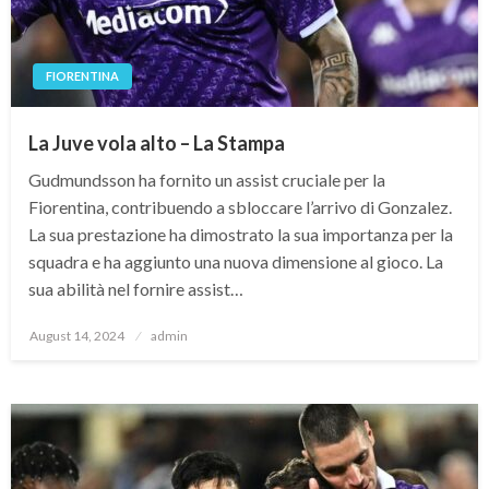
FIORENTINA
La Juve vola alto – La Stampa
Gudmundsson ha fornito un assist cruciale per la
Fiorentina, contribuendo a sbloccare l’arrivo di Gonzalez.
La sua prestazione ha dimostrato la sua importanza per la
squadra e ha aggiunto una nuova dimensione al gioco. La
sua abilità nel fornire assist…
Posted
August 14, 2024
admin
on