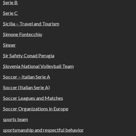
Serie B
Serie C
Sicilia – Travel and Tourism
Simone Fontecchio
Sinner
Sir Safety Conad Perugia
Slovenia National Volleyball Team
Soccer – Italian Serie A
Soccer (Italian Serie A)
Soccer Leagues and Matches
Soccer Organizations in Europe
sports team
sportsmanship and respectful behavior