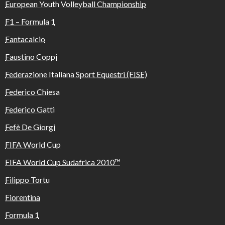
European Youth Volleyball Championship
F1 – Formula 1
Fantacalcio
Faustino Coppi
Federazione Italiana Sport Equestri (FISE)
Federico Chiesa
Federico Gatti
Fefè De Giorgi
FIFA World Cup
FIFA World Cup Sudafrica 2010™️
Filippo Tortu
Fiorentina
Formula 1