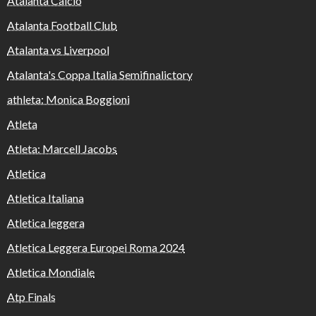
Atalanta Calcio
Atalanta Football Club
Atalanta vs Liverpool
Atalanta's Coppa Italia Semifinalictory
athleta: Monica Boggioni
Atleta
Atleta: Marcell Jacobs
Atletica
Atletica Italiana
Atletica leggera
Atletica Leggera Europei Roma 2024
Atletica Mondiale
Atp Finals