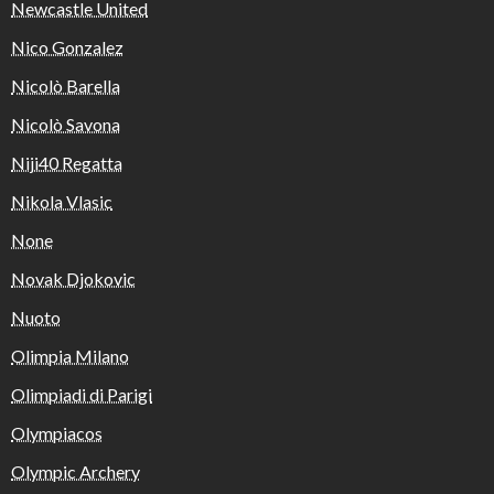
Newcastle United
Nico Gonzalez
Nicolò Barella
Nicolò Savona
Niji40 Regatta
Nikola Vlasic
None
Novak Djokovic
Nuoto
Olimpia Milano
Olimpiadi di Parigi
Olympiacos
Olympic Archery