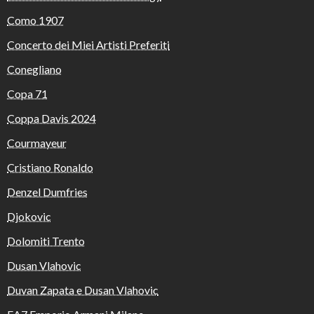
Como 1907
Concerto dei Miei Artisti Preferiti
Conegliano
Copa 71
Coppa Davis 2024
Courmayeur
Cristiano Ronaldo
Denzel Dumfries
Djokovic
Dolomiti Trento
Dusan Vlahovic
Duvan Zapata e Dusan Vlahovic