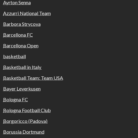
Ayrton Senna
Azzurri National Team
Barbora Strycova
Barcellona FC
Barcellona Open
basketball
Basketball in Italy
Basketball Team: Team USA
Bayer Leverkusen
Bologna FC
Bologna Football Club
Borgoricco (Padova)
Borussia Dortmund