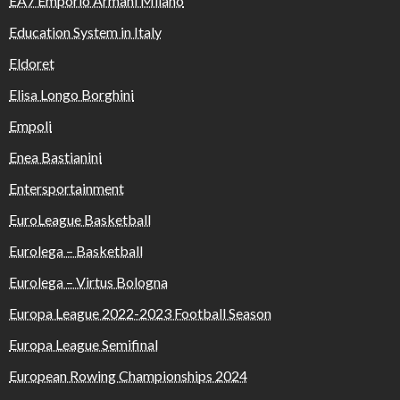
EA7 Emporio Armani Milano
Education System in Italy
Eldoret
Elisa Longo Borghini
Empoli
Enea Bastianini
Entersportainment
EuroLeague Basketball
Eurolega – Basketball
Eurolega – Virtus Bologna
Europa League 2022-2023 Football Season
Europa League Semifinal
European Rowing Championships 2024