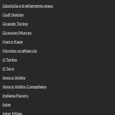
Giustizia e trattamento equo
Golf Nation
Grande Torino
Grayson Murray
Harry Kane
Hockey su ghiaccio
Il Torino
Il Toro
Imoco Volley
Imoco Volley Conegliano
Indiana Pacers
Inter
Inter Milan