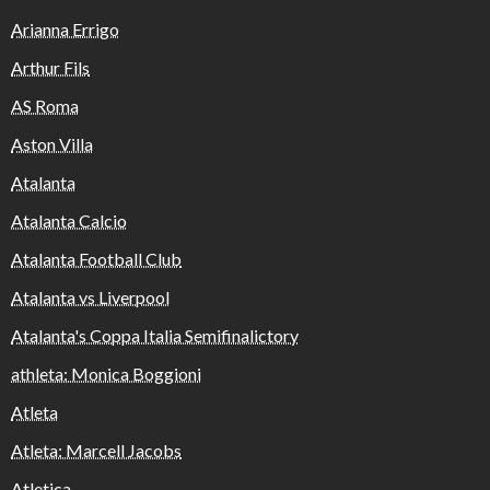
Arianna Errigo
Arthur Fils
AS Roma
Aston Villa
Atalanta
Atalanta Calcio
Atalanta Football Club
Atalanta vs Liverpool
Atalanta's Coppa Italia Semifinalictory
athleta: Monica Boggioni
Atleta
Atleta: Marcell Jacobs
Atletica