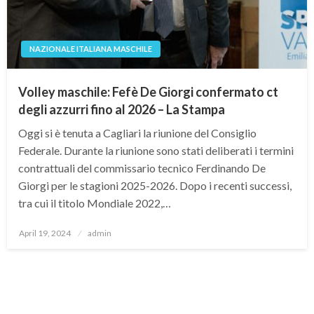
NAZIONALE ITALIANA MASCHILE
Volley maschile: Fefè De Giorgi confermato ct
degli azzurri fino al 2026 – La Stampa
Oggi si è tenuta a Cagliari la riunione del Consiglio
Federale. Durante la riunione sono stati deliberati i termini
contrattuali del commissario tecnico Ferdinando De
Giorgi per le stagioni 2025-2026. Dopo i recenti successi,
tra cui il titolo Mondiale 2022,…
Posted
April 19, 2024
admin
on