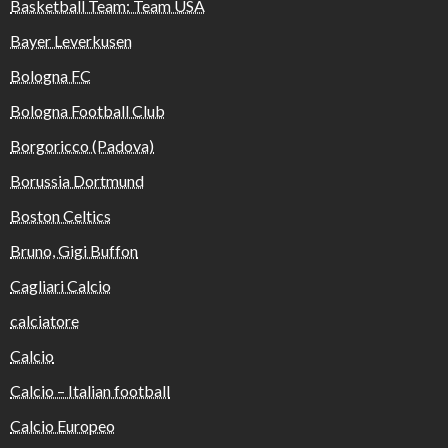
Basketball Team: Team USA
Bayer Leverkusen
Bologna FC
Bologna Football Club
Borgoricco (Padova)
Borussia Dortmund
Boston Celtics
Bruno, Gigi Buffon
Cagliari Calcio
calciatore
Calcio
Calcio – Italian football
Calcio Europeo