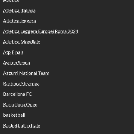
Atletica Italiana
Atletica leggera
Atletica Leggera Europei Roma 2024
Atletica Mondiale
Atp Finals
Ayrton Senna
Azzurri National Team
Barbora Strycova
Barcellona FC
Barcellona Open
basketball
Basketball in Italy