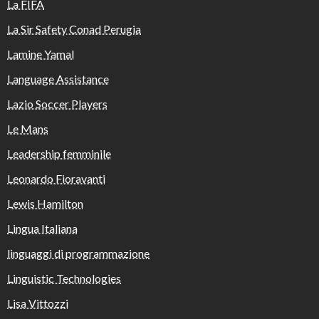
La FIFA
La Sir Safety Conad Perugia
Lamine Yamal
Language Assistance
Lazio Soccer Players
Le Mans
Leadership femminile
Leonardo Fioravanti
Lewis Hamilton
Lingua Italiana
linguaggi di programmazione
Linguistic Technologies
Lisa Vittozzi