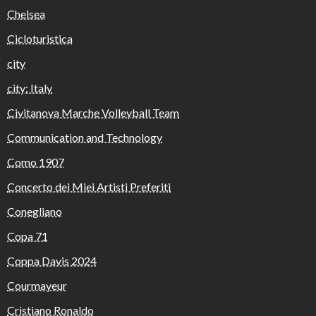
Chelsea
Cicloturistica
city
city: Italy
Civitanova Marche Volleyball Team
Communication and Technology
Como 1907
Concerto dei Miei Artisti Preferiti
Conegliano
Copa 71
Coppa Davis 2024
Courmayeur
Cristiano Ronaldo