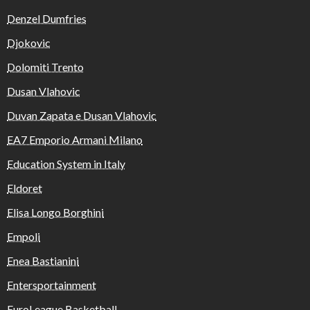
Denzel Dumfries
Djokovic
Dolomiti Trento
Dusan Vlahovic
Duvan Zapata e Dusan Vlahovic
EA7 Emporio Armani Milano
Education System in Italy
Eldoret
Elisa Longo Borghini
Empoli
Enea Bastianini
Entersportainment
EuroLeague Basketball