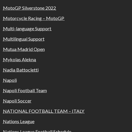
MotoGP Silverstone 2022
Motorcycle Racing – MotoGP
Multi-language Support
Multilingual Support
Mutua Madrid Open
Mykolas Alekna
Nadia Battocletti
Napoli
Napoli Football Team
Napoli Soccer
NATIONAL FOOTBALL TEAM – ITALY
Nations League
Nations League Football Schedule