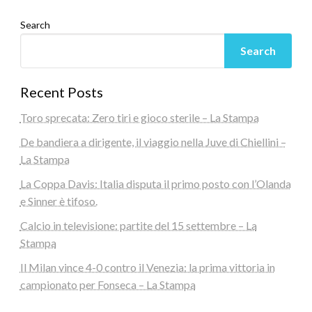
Search
Search
Recent Posts
Toro sprecata: Zero tiri e gioco sterile – La Stampa
De bandiera a dirigente, il viaggio nella Juve di Chiellini –
La Stampa
La Coppa Davis: Italia disputa il primo posto con l’Olanda
e Sinner è tifoso.
Calcio in televisione: partite del 15 settembre – La
Stampa
Il Milan vince 4-0 contro il Venezia: la prima vittoria in
campionato per Fonseca – La Stampa