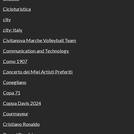
Cicloturistica
city
city: Italy
Civitanova Marche Volleyball Team
Communication and Technology
Como 1907
Concerto dei Miei Artisti Preferiti
Conegliano
Copa 71
Coppa Davis 2024
Courmayeur
Cristiano Ronaldo