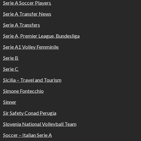
Serie A Soccer Players
Serie A Transfer News
Serie A Transfers
Serie A, Premier League, Bundesliga
Serie A1 Volley Femminile
Serie B
Serie C
Sicilia – Travel and Tourism
Simone Fontecchio
Sinner
Sir Safety Conad Perugia
Slovenia National Volleyball Team
Soccer – Italian Serie A