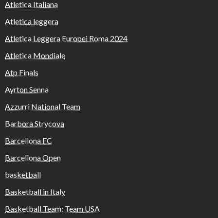
Atletica Italiana
Atletica leggera
Atletica Leggera Europei Roma 2024
Atletica Mondiale
Atp Finals
Ayrton Senna
Azzurri National Team
Barbora Strycova
Barcellona FC
Barcellona Open
basketball
Basketball in Italy
Basketball Team: Team USA