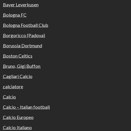
Bayer Leverkusen
Bologna FC
Bologna Football Club
Borgoricco (Padova)
Borussia Dortmund
Boston Celtics
Bruno, Gigi Buffon
Cagliari Calcio
calciatore
Calcio
Calcio – Italian football
Calcio Europeo
Calcio Italiano