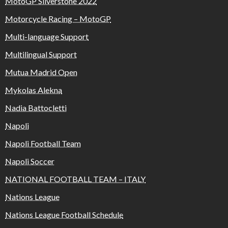
MotoGP Silverstone 2022
Motorcycle Racing – MotoGP
Multi-language Support
Multilingual Support
Mutua Madrid Open
Mykolas Alekna
Nadia Battocletti
Napoli
Napoli Football Team
Napoli Soccer
NATIONAL FOOTBALL TEAM – ITALY
Nations League
Nations League Football Schedule