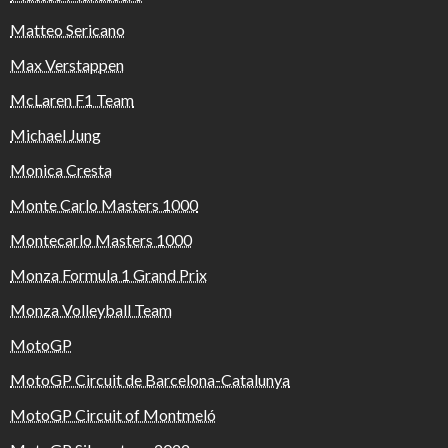
Matteo Sericano
Max Verstappen
McLaren F1 Team
Michael Jung
Monica Cresta
Monte Carlo Masters 1000
Montecarlo Masters 1000
Monza Formula 1 Grand Prix
Monza Volleyball Team
MotoGP
MotoGP Circuit de Barcelona-Catalunya
MotoGP Circuit of Montmeló