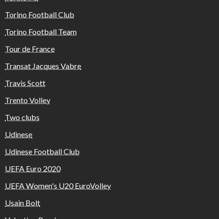
Torino Football Club
Torino Football Team
Tour de France
Transat Jacques Vabre
Travis Scott
Trento Volley
Two clubs
Udinese
Udinese Football Club
UEFA Euro 2020
UEFA Women's U20 EuroVolley
Usain Bolt