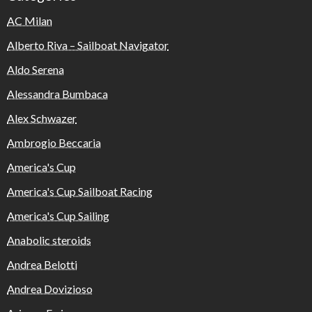
AC Milan
Alberto Riva – Sailboat Navigator
Aldo Serena
Alessandra Bumbaca
Alex Schwazer
Ambrogio Beccaria
America's Cup
America's Cup Sailboat Racing
America's Cup Sailing
Anabolic steroids
Andrea Belotti
Andrea Dovizioso