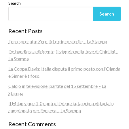
Search
Search
Recent Posts
Toro sprecata: Zero tiri e gioco sterile – La Stampa
De bandiera a dirigente, il viaggio nella Juve di Chiellini –
La Stampa
La Coppa Davis: Italia disputa il primo posto con l’Olanda
e Sinner è tifoso.
Calcio in televisione: partite del 15 settembre – La
Stampa
Il Milan vince 4-0 contro il Venezia: la prima vittoria in
campionato per Fonseca – La Stampa
Recent Comments