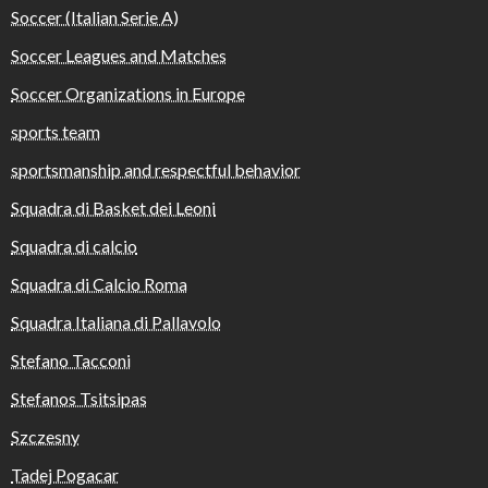
Soccer (Italian Serie A)
Soccer Leagues and Matches
Soccer Organizations in Europe
sports team
sportsmanship and respectful behavior
Squadra di Basket dei Leoni
Squadra di calcio
Squadra di Calcio Roma
Squadra Italiana di Pallavolo
Stefano Tacconi
Stefanos Tsitsipas
Szczesny
Tadej Pogacar