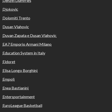
Denzel Dumfries
Djokovic
Dolomiti Trento
Dusan Vlahovic
Duvan Zapata e Dusan Vlahovic
EA7 Emporio Armani Milano
Education System in Italy
Eldoret
Elisa Longo Borghini
Empoli
Enea Bastianini
Entersportainment
EuroLeague Basketball