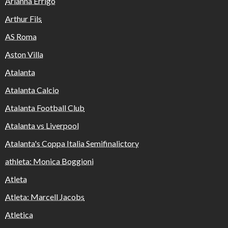
Arianna Errigo
Arthur Fils
AS Roma
Aston Villa
Atalanta
Atalanta Calcio
Atalanta Football Club
Atalanta vs Liverpool
Atalanta's Coppa Italia Semifinalictory
athleta: Monica Boggioni
Atleta
Atleta: Marcell Jacobs
Atletica