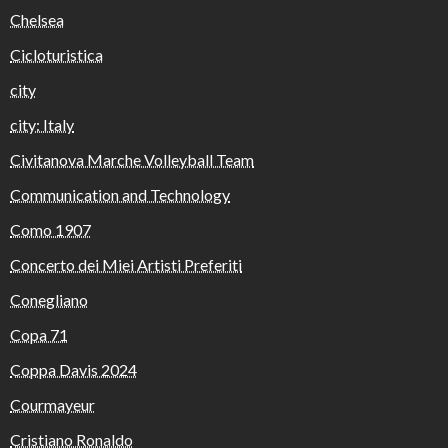
Chelsea
Cicloturistica
city
city: Italy
Civitanova Marche Volleyball Team
Communication and Technology
Como 1907
Concerto dei Miei Artisti Preferiti
Conegliano
Copa 71
Coppa Davis 2024
Courmayeur
Cristiano Ronaldo