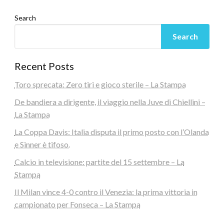
Search
Search
Recent Posts
Toro sprecata: Zero tiri e gioco sterile – La Stampa
De bandiera a dirigente, il viaggio nella Juve di Chiellini –
La Stampa
La Coppa Davis: Italia disputa il primo posto con l’Olanda
e Sinner è tifoso.
Calcio in televisione: partite del 15 settembre – La
Stampa
Il Milan vince 4-0 contro il Venezia: la prima vittoria in
campionato per Fonseca – La Stampa