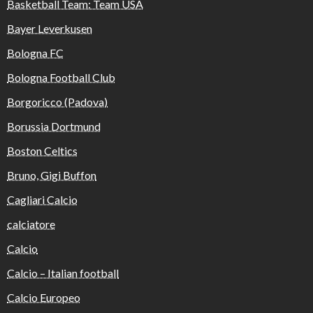
Basketball Team: Team USA
Bayer Leverkusen
Bologna FC
Bologna Football Club
Borgoricco (Padova)
Borussia Dortmund
Boston Celtics
Bruno, Gigi Buffon
Cagliari Calcio
calciatore
Calcio
Calcio – Italian football
Calcio Europeo