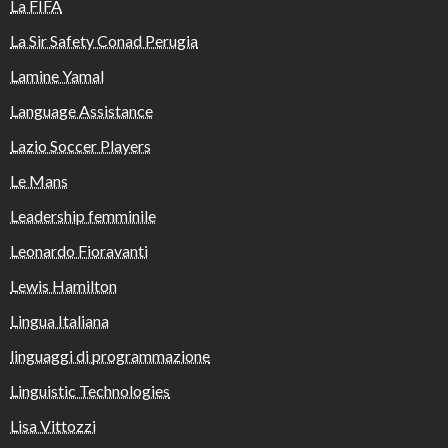
La FIFA
La Sir Safety Conad Perugia
Lamine Yamal
Language Assistance
Lazio Soccer Players
Le Mans
Leadership femminile
Leonardo Fioravanti
Lewis Hamilton
Lingua Italiana
linguaggi di programmazione
Linguistic Technologies
Lisa Vittozzi