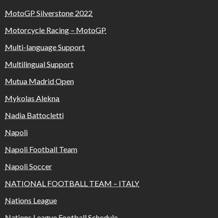
MotoGP Silverstone 2022
Motorcycle Racing – MotoGP
Multi-language Support
Multilingual Support
Mutua Madrid Open
Mykolas Alekna
Nadia Battocletti
Napoli
Napoli Football Team
Napoli Soccer
NATIONAL FOOTBALL TEAM – ITALY
Nations League
Nations League Football Schedule