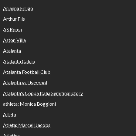
Arianna Errigo
Arthur Fils
AS Roma
Aston Villa
Atalanta
Atalanta Calcio
Atalanta Football Club
Atalanta vs Liverpool
Atalanta's Coppa Italia Semifinalictory
athleta: Monica Boggioni
Atleta
Atleta: Marcell Jacobs
Atletica