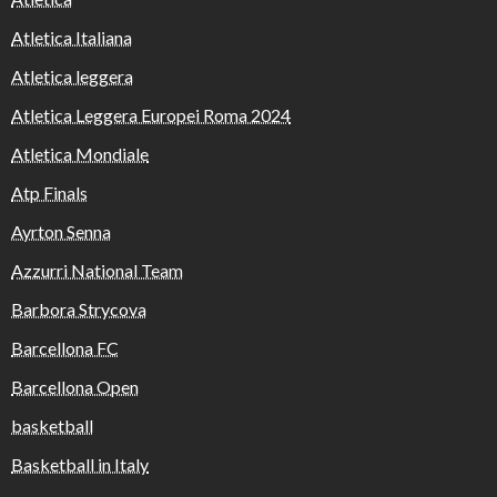
Atletica Italiana
Atletica leggera
Atletica Leggera Europei Roma 2024
Atletica Mondiale
Atp Finals
Ayrton Senna
Azzurri National Team
Barbora Strycova
Barcellona FC
Barcellona Open
basketball
Basketball in Italy