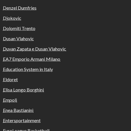
Denzel Dumfries
Djokovic
Dolomiti Trento
Dusan Vlahovic
Duvan Zapata e Dusan Vlahovic
EA7 Emporio Armani Milano
Education System in Italy
Eldoret
Elisa Longo Borghini
Empoli
Enea Bastianini
Entersportainment
EuroLeague Basketball