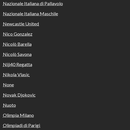
Nazionale Italiana di Pallavolo
Nazionale Italiana Maschile
Newcastle United
Nico Gonzalez
Nicolò Barella
Nicolò Savona
Niji40 Regatta
Nikola Vlasic
None
Novak Djokovic
Nuoto
Olimpia Milano
Olimpiadi di Parigi