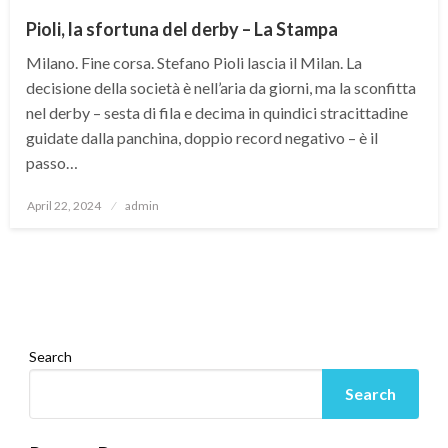
Pioli, la sfortuna del derby – La Stampa
Milano. Fine corsa. Stefano Pioli lascia il Milan. La
decisione della società è nell’aria da giorni, ma la sconfitta
nel derby – sesta di fila e decima in quindici stracittadine
guidate dalla panchina, doppio record negativo – è il
passo…
Posted
April 22, 2024
admin
on
Search
Search