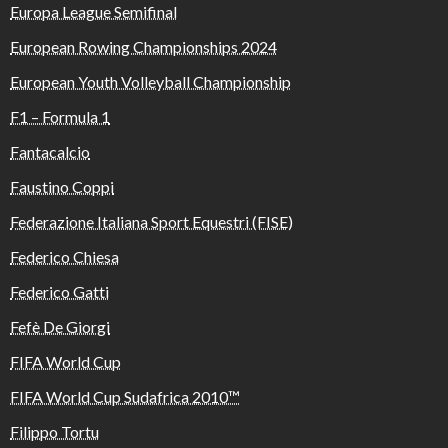
Europa League Semifinal
European Rowing Championships 2024
European Youth Volleyball Championship
F1 – Formula 1
Fantacalcio
Faustino Coppi
Federazione Italiana Sport Equestri (FISE)
Federico Chiesa
Federico Gatti
Fefè De Giorgi
FIFA World Cup
FIFA World Cup Sudafrica 2010™️
Filippo Tortu