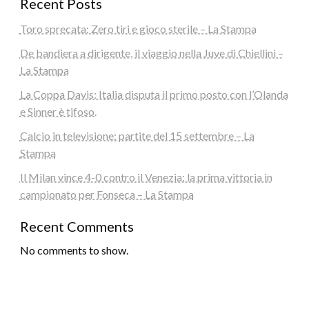
Recent Posts
Toro sprecata: Zero tiri e gioco sterile – La Stampa
De bandiera a dirigente, il viaggio nella Juve di Chiellini –
La Stampa
La Coppa Davis: Italia disputa il primo posto con l’Olanda
e Sinner è tifoso.
Calcio in televisione: partite del 15 settembre – La
Stampa
Il Milan vince 4-0 contro il Venezia: la prima vittoria in
campionato per Fonseca – La Stampa
Recent Comments
No comments to show.