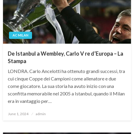
AC MILAN
De Istanbul a Wembley, Carlo V re d’Europa – La
Stampa
LONDRA. Carlo Ancelotti ha ottenuto grandi successi, tra
cui cinque Coppe dei Campioni come allenatore e due
come giocatore. La sua storia ha avuto inizio con una
sconfitta memorabile nel 2005 a Istanbul, quando il Milan
era in vantaggio per…
Posted
June 1, 2024
admin
on