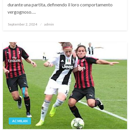
durante una partita, definendo il loro comportamento
vergognoso….
Posted
September 2, 2024
admin
on
AC MILAN