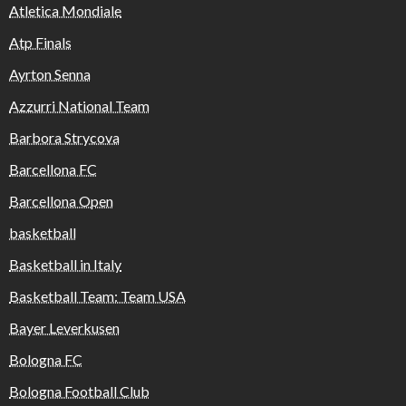
Atletica Mondiale
Atp Finals
Ayrton Senna
Azzurri National Team
Barbora Strycova
Barcellona FC
Barcellona Open
basketball
Basketball in Italy
Basketball Team: Team USA
Bayer Leverkusen
Bologna FC
Bologna Football Club