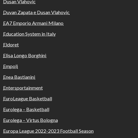
Dusan Vlahovic
Duvan Zapata e Dusan Vlahovic
EA7 Emporio Armani Milano
Education System in Italy
Eldoret
Elisa Longo Borghini
Empoli
Enea Bastianini
Entersportainment
EuroLeague Basketball
Eurolega – Basketball
Eurolega – Virtus Bologna
Europa League 2022-2023 Football Season