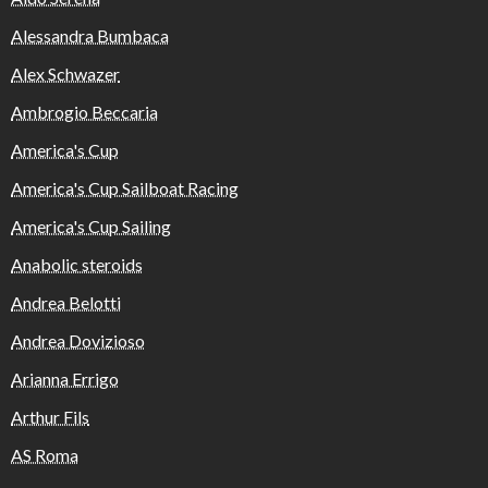
Alessandra Bumbaca
Alex Schwazer
Ambrogio Beccaria
America's Cup
America's Cup Sailboat Racing
America's Cup Sailing
Anabolic steroids
Andrea Belotti
Andrea Dovizioso
Arianna Errigo
Arthur Fils
AS Roma