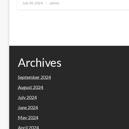
Posted
July 30, 2024
admin
on
Archives
September 2024
August 2024
July 2024
June 2024
May 2024
April 2024