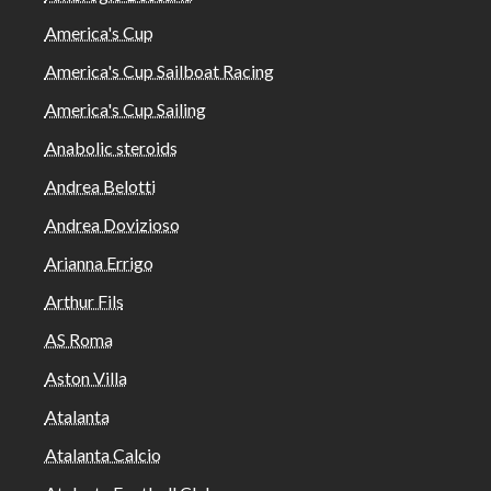
America's Cup
America's Cup Sailboat Racing
America's Cup Sailing
Anabolic steroids
Andrea Belotti
Andrea Dovizioso
Arianna Errigo
Arthur Fils
AS Roma
Aston Villa
Atalanta
Atalanta Calcio