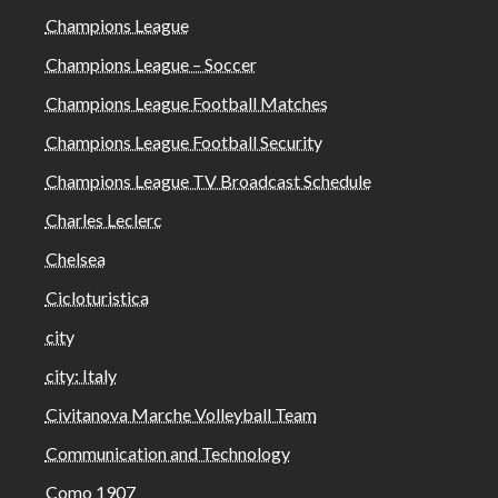
Champions League
Champions League – Soccer
Champions League Football Matches
Champions League Football Security
Champions League TV Broadcast Schedule
Charles Leclerc
Chelsea
Cicloturistica
city
city: Italy
Civitanova Marche Volleyball Team
Communication and Technology
Como 1907