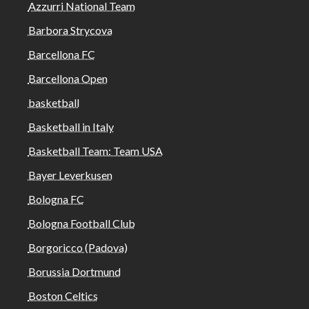
Azzurri National Team
Barbora Strycova
Barcellona FC
Barcellona Open
basketball
Basketball in Italy
Basketball Team: Team USA
Bayer Leverkusen
Bologna FC
Bologna Football Club
Borgoricco (Padova)
Borussia Dortmund
Boston Celtics