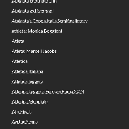
Atalanta Football Club
Atalanta vs Liverpool
Atalanta's Coppa Italia Semifinalictory
athleta: Monica Boggioni
Atleta
Atleta: Marcell Jacobs
Atletica
Atletica Italiana
Atletica leggera
Atletica Leggera Europei Roma 2024
Atletica Mondiale
Atp Finals
Ayrton Senna