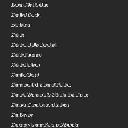
Bruno, Gigi Buffon
Cagliari Calcio
calciatore
Calcio
Calcio – Italian football
Calcio Europeo
Calcio Italiano
Camila Giorgi
Campionato Italiano di Basket
Canada Women's 3×3 Basketball Team
Canoa e Canottaggio Italiano
Car Buying
Category Name: Karsten Warholm