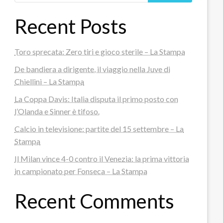
Recent Posts
Toro sprecata: Zero tiri e gioco sterile – La Stampa
De bandiera a dirigente, il viaggio nella Juve di
Chiellini – La Stampa
La Coppa Davis: Italia disputa il primo posto con
l’Olanda e Sinner è tifoso.
Calcio in televisione: partite del 15 settembre – La
Stampa
Il Milan vince 4-0 contro il Venezia: la prima vittoria
in campionato per Fonseca – La Stampa
Recent Comments