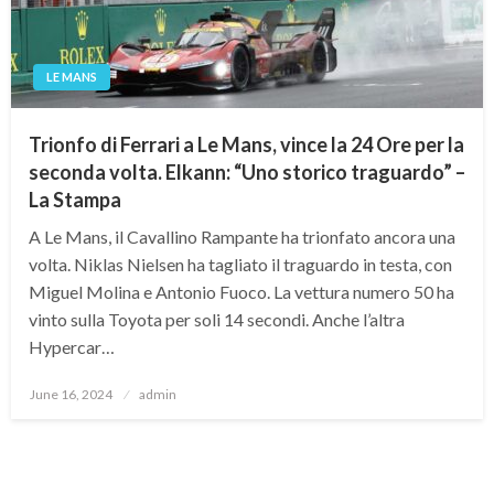
LE MANS
Trionfo di Ferrari a Le Mans, vince la 24 Ore per la
seconda volta. Elkann: “Uno storico traguardo” –
La Stampa
A Le Mans, il Cavallino Rampante ha trionfato ancora una
volta. Niklas Nielsen ha tagliato il traguardo in testa, con
Miguel Molina e Antonio Fuoco. La vettura numero 50 ha
vinto sulla Toyota per soli 14 secondi. Anche l’altra
Hypercar…
Posted
June 16, 2024
admin
on