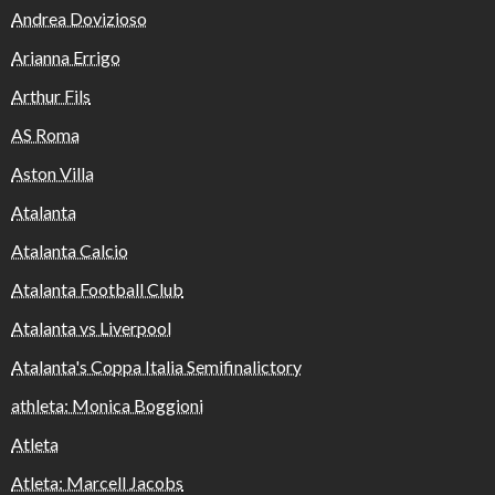
Andrea Dovizioso
Arianna Errigo
Arthur Fils
AS Roma
Aston Villa
Atalanta
Atalanta Calcio
Atalanta Football Club
Atalanta vs Liverpool
Atalanta's Coppa Italia Semifinalictory
athleta: Monica Boggioni
Atleta
Atleta: Marcell Jacobs