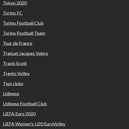
Tokyo 2020
Torino FC
Torino Football Club
Torino Football Team
Tour de France
Transat Jacques Vabre
Travis Scott
Trento Volley
Two clubs
Udinese
Udinese Football Club
UEFA Euro 2020
UEFA Women's U20 EuroVolley