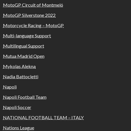
MotoGP Circuit of Montmeló
MotoGP Silverstone 2022
Motorcycle Racing – MotoGP
Multi-language Support
Multilingual Support
Mutua Madrid Open
Mykolas Alekna
Nadia Battocletti
Napoli
Napoli Football Team
Napoli Soccer
NATIONAL FOOTBALL TEAM – ITALY
Nations League