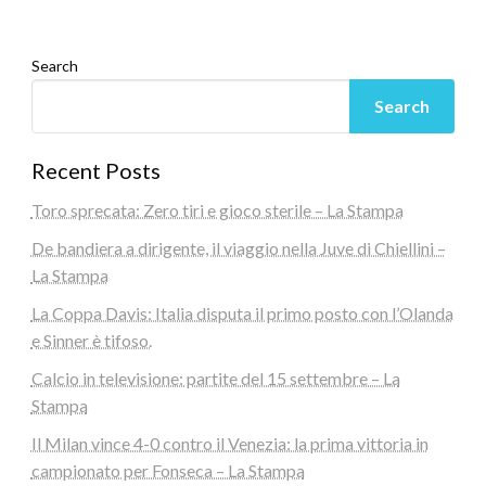
Search
Search
Recent Posts
Toro sprecata: Zero tiri e gioco sterile – La Stampa
De bandiera a dirigente, il viaggio nella Juve di Chiellini –
La Stampa
La Coppa Davis: Italia disputa il primo posto con l’Olanda
e Sinner è tifoso.
Calcio in televisione: partite del 15 settembre – La
Stampa
Il Milan vince 4-0 contro il Venezia: la prima vittoria in
campionato per Fonseca – La Stampa