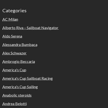
Categories
AC Milan
Alberto Riva – Sailboat Navigator
Aldo Serena
Alessandra Bumbaca
Alex Schwazer
Ambrogio Beccaria
America's Cup
America's Cup Sailboat Racing
America's Cup Sailing
Anabolic steroids
Andrea Belotti