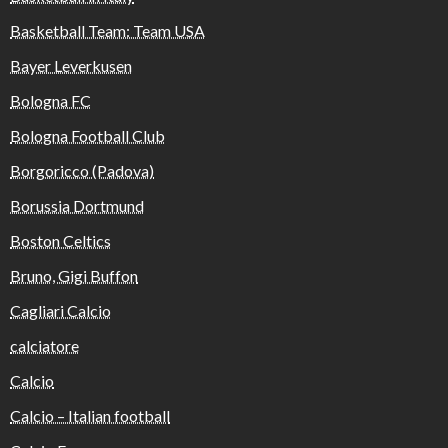
Basketball Team: Team USA
Bayer Leverkusen
Bologna FC
Bologna Football Club
Borgoricco (Padova)
Borussia Dortmund
Boston Celtics
Bruno, Gigi Buffon
Cagliari Calcio
calciatore
Calcio
Calcio – Italian football