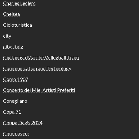
Charles Leclerc
Chelsea
Cicloturistica
city
city: Italy
Civitanova Marche Volleyball Team
Communication and Technology
Como 1907
Concerto dei Miei Artisti Preferiti
Conegliano
Copa 71
Coppa Davis 2024
Courmayeur