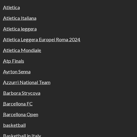
Atletica
Atletica Italiana
Atletica leggera
Atletica Leggera Europei Roma 2024
Atletica Mondiale
Atp Finals
Ayrton Senna
Azzurri National Team
Barbora Strycova
Barcellona FC
Barcellona Open
basketball
Basketball in Italy