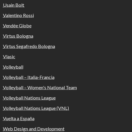
Usain Bolt
Valentino Rossi
Vendée Globe
Virtus Bologna
Virtus Segafredo Bologna
Vlasic
Volleyball
Volleyball – Italia-Francia
Volleyball – Women's National Team
Volleyball Nations League
Volleyball Nations League (VNL)
Vuelta a España
Web Design and Development