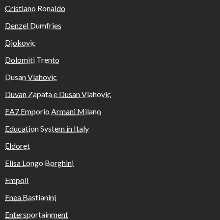
Cristiano Ronaldo
Denzel Dumfries
Djokovic
Dolomiti Trento
Dusan Vlahovic
Duvan Zapata e Dusan Vlahovic
EA7 Emporio Armani Milano
Education System in Italy
Eldoret
Elisa Longo Borghini
Empoli
Enea Bastianini
Entersportainment