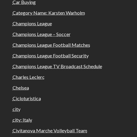
Car Buying
Category Name: Karsten Warholm
Champions League
Champions League – Soccer
Champions League Football Matches
Champions League Football Security
Champions League TV Broadcast Schedule
Charles Leclerc
Chelsea
Cicloturistica
city
city: Italy
Civitanova Marche Volleyball Team