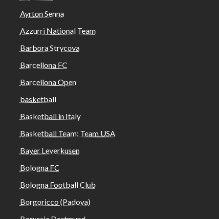
Ayrton Senna
Azzurri National Team
Barbora Strycova
Barcellona FC
Barcellona Open
basketball
Basketball in Italy
Basketball Team: Team USA
Bayer Leverkusen
Bologna FC
Bologna Football Club
Borgoricco (Padova)
Borussia Dortmund