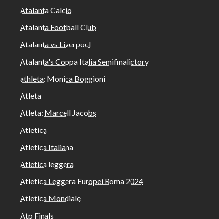
Atalanta Calcio
Atalanta Football Club
Atalanta vs Liverpool
Atalanta's Coppa Italia Semifinalictory
athleta: Monica Boggioni
Atleta
Atleta: Marcell Jacobs
Atletica
Atletica Italiana
Atletica leggera
Atletica Leggera Europei Roma 2024
Atletica Mondiale
Atp Finals