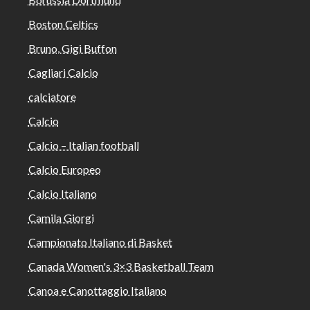
Boston Celtics
Bruno, Gigi Buffon
Cagliari Calcio
calciatore
Calcio
Calcio – Italian football
Calcio Europeo
Calcio Italiano
Camila Giorgi
Campionato Italiano di Basket
Canada Women's 3×3 Basketball Team
Canoa e Canottaggio Italiano