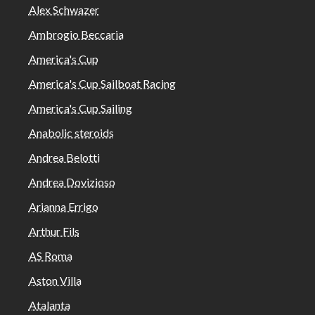
Alex Schwazer
Ambrogio Beccaria
America's Cup
America's Cup Sailboat Racing
America's Cup Sailing
Anabolic steroids
Andrea Belotti
Andrea Dovizioso
Arianna Errigo
Arthur Fils
AS Roma
Aston Villa
Atalanta