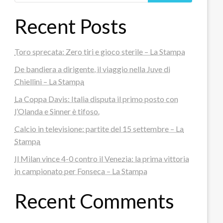
Recent Posts
Toro sprecata: Zero tiri e gioco sterile – La Stampa
De bandiera a dirigente, il viaggio nella Juve di
Chiellini – La Stampa
La Coppa Davis: Italia disputa il primo posto con
l’Olanda e Sinner è tifoso.
Calcio in televisione: partite del 15 settembre – La
Stampa
Il Milan vince 4-0 contro il Venezia: la prima vittoria
in campionato per Fonseca – La Stampa
Recent Comments