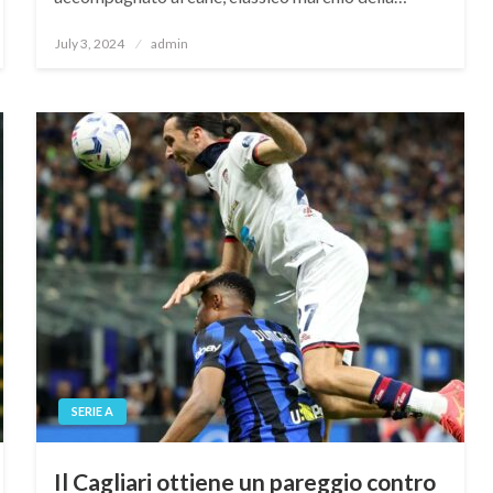
Posted
July 3, 2024
admin
on
SERIE A
Il Cagliari ottiene un pareggio contro