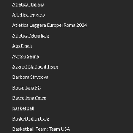
Atletica Italiana
Atletica leggera
Atletica Leggera Europei Roma 2024
Atletica Mondiale
Atp Finals
Ayrton Senna
Azzurri National Team
Barbora Strycova
Barcellona FC
Barcellona Open
basketball
Basketball in Italy
Basketball Team: Team USA