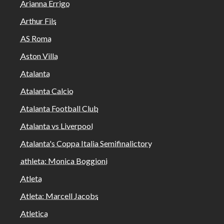
Arianna Errigo
Arthur Fils
AS Roma
Aston Villa
Atalanta
Atalanta Calcio
Atalanta Football Club
Atalanta vs Liverpool
Atalanta's Coppa Italia Semifinalictory
athleta: Monica Boggioni
Atleta
Atleta: Marcell Jacobs
Atletica