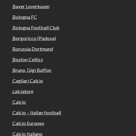
Bayer Leverkusen
Bologna FC
Bologna Football Club
Borgoricco (Padova)
Borussia Dortmund
Boston Celtics
Bruno, Gigi Buffon
Cagliari Calcio
calciatore
Calcio
Calcio – Italian football
Calcio Europeo
Calcio Italiano