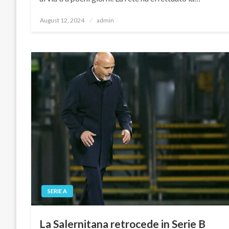
Posted
August 12, 2024
admin
on
SERIE A
La Salernitana retrocede in Serie B