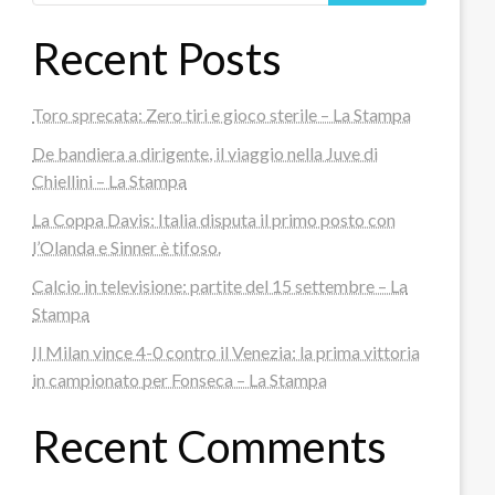
Recent Posts
Toro sprecata: Zero tiri e gioco sterile – La Stampa
De bandiera a dirigente, il viaggio nella Juve di
Chiellini – La Stampa
La Coppa Davis: Italia disputa il primo posto con
l’Olanda e Sinner è tifoso.
Calcio in televisione: partite del 15 settembre – La
Stampa
Il Milan vince 4-0 contro il Venezia: la prima vittoria
in campionato per Fonseca – La Stampa
Recent Comments