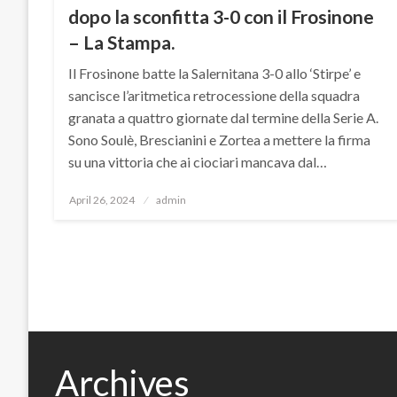
dopo la sconfitta 3-0 con il Frosinone
– La Stampa.
Il Frosinone batte la Salernitana 3-0 allo ‘Stirpe’ e
sancisce l’aritmetica retrocessione della squadra
granata a quattro giornate dal termine della Serie A.
Sono Soulè, Brescianini e Zortea a mettere la firma
su una vittoria che ai ciociari mancava dal…
Posted
April 26, 2024
admin
on
Archives