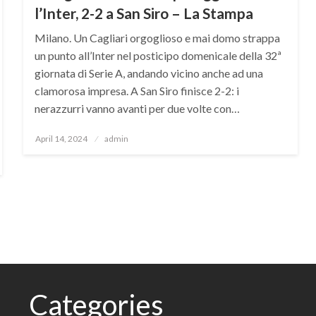
l’Inter, 2-2 a San Siro – La Stampa
Milano. Un Cagliari orgoglioso e mai domo strappa
un punto all’Inter nel posticipo domenicale della 32ª
giornata di Serie A, andando vicino anche ad una
clamorosa impresa. A San Siro finisce 2-2: i
nerazzurri vanno avanti per due volte con…
Posted
April 14, 2024
admin
on
Categories