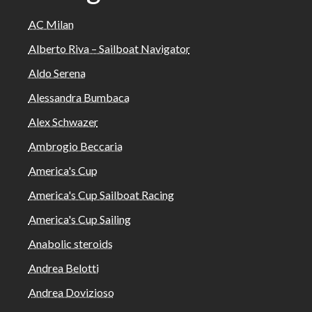
AC Milan
Alberto Riva – Sailboat Navigator
Aldo Serena
Alessandra Bumbaca
Alex Schwazer
Ambrogio Beccaria
America's Cup
America's Cup Sailboat Racing
America's Cup Sailing
Anabolic steroids
Andrea Belotti
Andrea Dovizioso