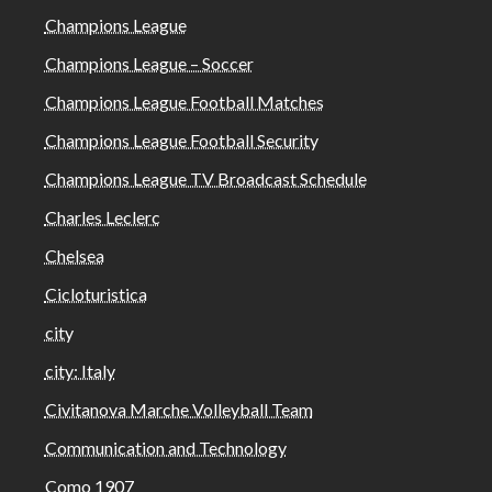
Champions League
Champions League – Soccer
Champions League Football Matches
Champions League Football Security
Champions League TV Broadcast Schedule
Charles Leclerc
Chelsea
Cicloturistica
city
city: Italy
Civitanova Marche Volleyball Team
Communication and Technology
Como 1907