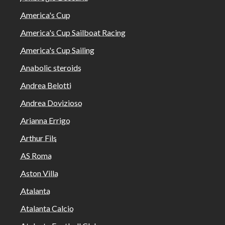
America's Cup
America's Cup Sailboat Racing
America's Cup Sailing
Anabolic steroids
Andrea Belotti
Andrea Dovizioso
Arianna Errigo
Arthur Fils
AS Roma
Aston Villa
Atalanta
Atalanta Calcio