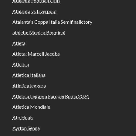
Atalanta Football Club
Atalanta vs Liverpool
Atalanta's Coppa Italia Semifinalictory
athleta: Monica Boggioni
Atleta
Atleta: Marcell Jacobs
Atletica
Atletica Italiana
Atletica leggera
Atletica Leggera Europei Roma 2024
Atletica Mondiale
Atp Finals
Ayrton Senna