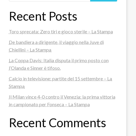
Recent Posts
Toro sprecata: Zero tiri e gioco sterile – La Stampa
De bandiera a dirigente, il viaggio nella Juve di
Chiellini – La Stampa
La Coppa Davis: Italia disputa il primo posto con
l’Olanda e Sinner è tifoso.
Calcio in televisione: partite del 15 settembre – La
Stampa
Il Milan vince 4-0 contro il Venezia: la prima vittoria
in campionato per Fonseca – La Stampa
Recent Comments