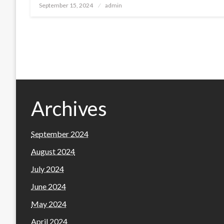
Posted
September 15, 2024
admin
on
Archives
September 2024
August 2024
July 2024
June 2024
May 2024
April 2024