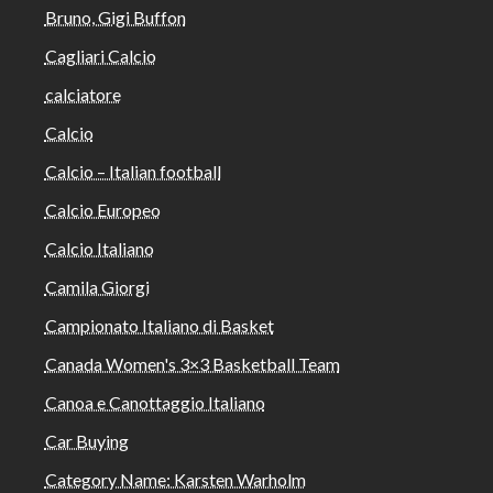
Bruno, Gigi Buffon
Cagliari Calcio
calciatore
Calcio
Calcio – Italian football
Calcio Europeo
Calcio Italiano
Camila Giorgi
Campionato Italiano di Basket
Canada Women's 3×3 Basketball Team
Canoa e Canottaggio Italiano
Car Buying
Category Name: Karsten Warholm