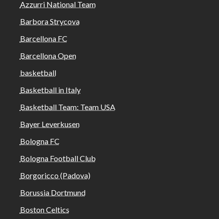
Azzurri National Team
Barbora Strycova
Barcellona FC
Barcellona Open
basketball
Basketball in Italy
Basketball Team: Team USA
Bayer Leverkusen
Bologna FC
Bologna Football Club
Borgoricco (Padova)
Borussia Dortmund
Boston Celtics