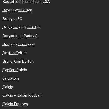
Basketball Team: Team USA
Bayer Leverkusen
Bologna FC
Bologna Football Club
Borgoricco (Padova)
Borussia Dortmund
Boston Celtics
Bruno, Gigi Buffon
Cagliari Calcio
calciatore
Calcio
Calcio – Italian football
Calcio Europeo