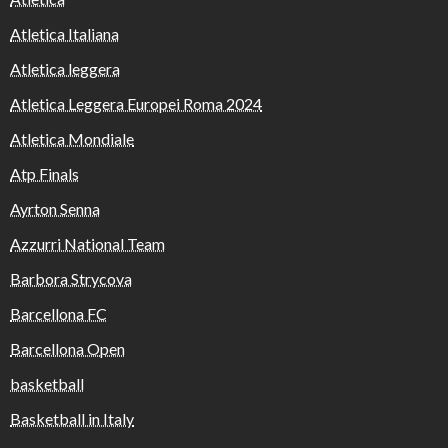
Atletica Italiana
Atletica leggera
Atletica Leggera Europei Roma 2024
Atletica Mondiale
Atp Finals
Ayrton Senna
Azzurri National Team
Barbora Strycova
Barcellona FC
Barcellona Open
basketball
Basketball in Italy