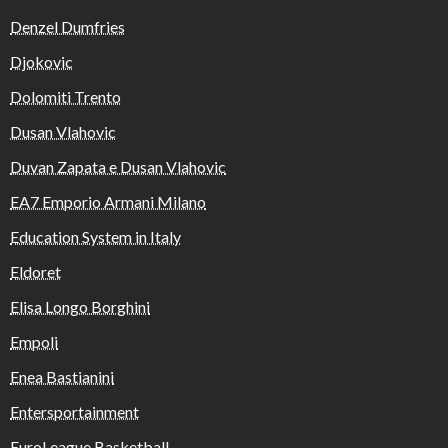
Denzel Dumfries
Djokovic
Dolomiti Trento
Dusan Vlahovic
Duvan Zapata e Dusan Vlahovic
EA7 Emporio Armani Milano
Education System in Italy
Eldoret
Elisa Longo Borghini
Empoli
Enea Bastianini
Entersportainment
EuroLeague Basketball