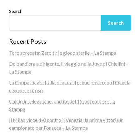
Search
Search
Recent Posts
Toro sprecata: Zero tiri e gioco sterile – La Stampa
De bandiera a dirigente, il viaggio nella Juve di Chiellini –
La Stampa
La Coppa Davis: Italia disputa il primo posto con l’Olanda
e Sinner è tifoso.
Calcio in televisione: partite del 15 settembre – La
Stampa
Il Milan vince 4-0 contro il Venezia: la prima vittoria in
campionato per Fonseca – La Stampa