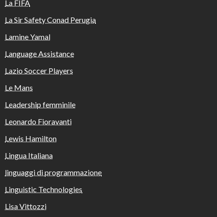
La FIFA
La Sir Safety Conad Perugia
Lamine Yamal
Language Assistance
Lazio Soccer Players
Le Mans
Leadership femminile
Leonardo Fioravanti
Lewis Hamilton
Lingua Italiana
linguaggi di programmazione
Linguistic Technologies
Lisa Vittozzi