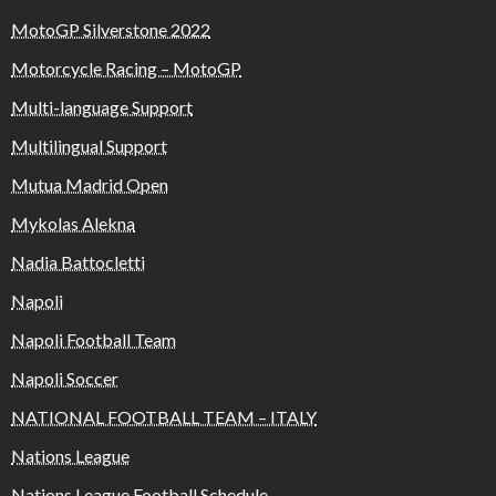
MotoGP Silverstone 2022
Motorcycle Racing – MotoGP
Multi-language Support
Multilingual Support
Mutua Madrid Open
Mykolas Alekna
Nadia Battocletti
Napoli
Napoli Football Team
Napoli Soccer
NATIONAL FOOTBALL TEAM – ITALY
Nations League
Nations League Football Schedule