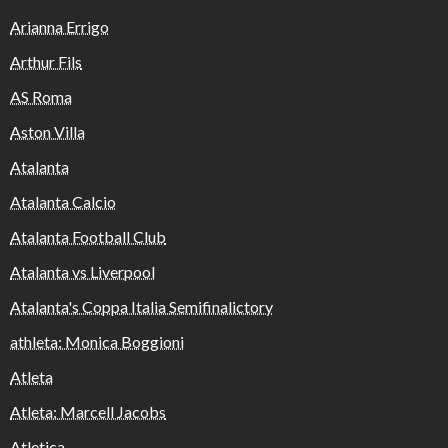
Arianna Errigo
Arthur Fils
AS Roma
Aston Villa
Atalanta
Atalanta Calcio
Atalanta Football Club
Atalanta vs Liverpool
Atalanta's Coppa Italia Semifinalictory
athleta: Monica Boggioni
Atleta
Atleta: Marcell Jacobs
Atletica