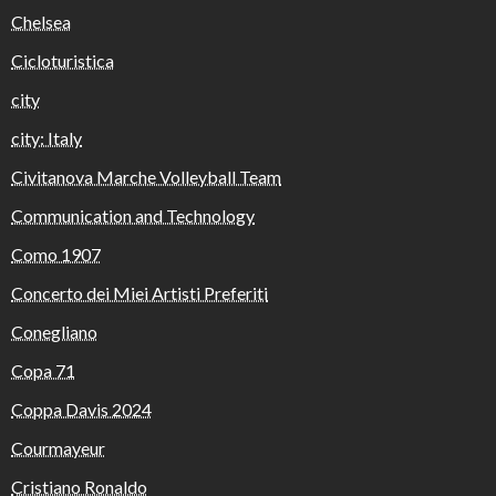
Chelsea
Cicloturistica
city
city: Italy
Civitanova Marche Volleyball Team
Communication and Technology
Como 1907
Concerto dei Miei Artisti Preferiti
Conegliano
Copa 71
Coppa Davis 2024
Courmayeur
Cristiano Ronaldo