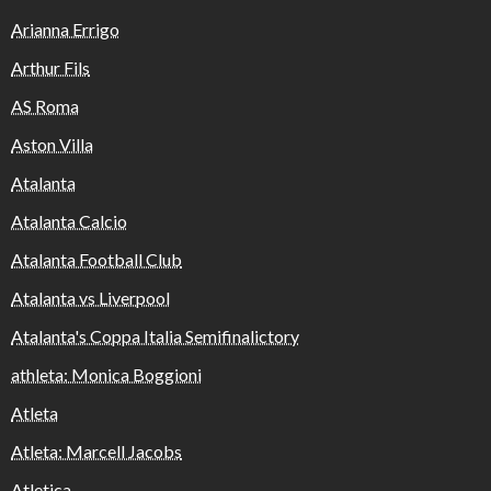
Arianna Errigo
Arthur Fils
AS Roma
Aston Villa
Atalanta
Atalanta Calcio
Atalanta Football Club
Atalanta vs Liverpool
Atalanta's Coppa Italia Semifinalictory
athleta: Monica Boggioni
Atleta
Atleta: Marcell Jacobs
Atletica