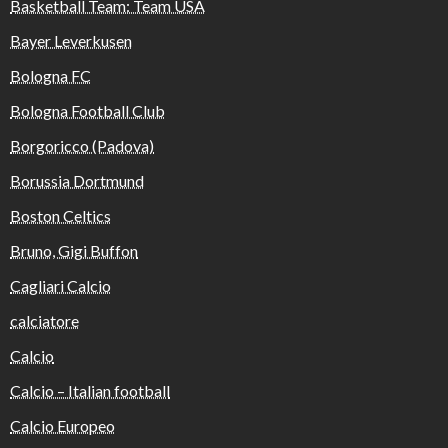
Basketball Team: Team USA
Bayer Leverkusen
Bologna FC
Bologna Football Club
Borgoricco (Padova)
Borussia Dortmund
Boston Celtics
Bruno, Gigi Buffon
Cagliari Calcio
calciatore
Calcio
Calcio – Italian football
Calcio Europeo