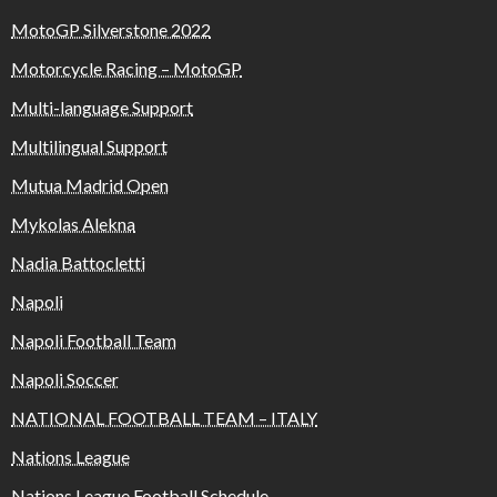
MotoGP Silverstone 2022
Motorcycle Racing – MotoGP
Multi-language Support
Multilingual Support
Mutua Madrid Open
Mykolas Alekna
Nadia Battocletti
Napoli
Napoli Football Team
Napoli Soccer
NATIONAL FOOTBALL TEAM – ITALY
Nations League
Nations League Football Schedule