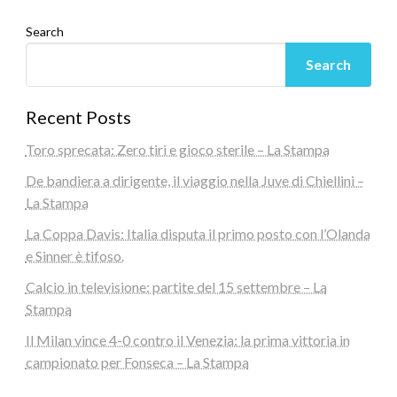
Search
Search
Recent Posts
Toro sprecata: Zero tiri e gioco sterile – La Stampa
De bandiera a dirigente, il viaggio nella Juve di Chiellini –
La Stampa
La Coppa Davis: Italia disputa il primo posto con l’Olanda
e Sinner è tifoso.
Calcio in televisione: partite del 15 settembre – La
Stampa
Il Milan vince 4-0 contro il Venezia: la prima vittoria in
campionato per Fonseca – La Stampa