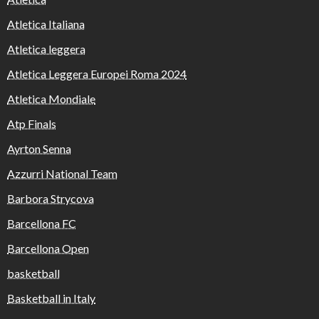
Atletica Italiana
Atletica leggera
Atletica Leggera Europei Roma 2024
Atletica Mondiale
Atp Finals
Ayrton Senna
Azzurri National Team
Barbora Strycova
Barcellona FC
Barcellona Open
basketball
Basketball in Italy