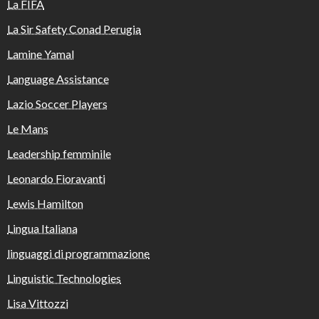
La FIFA
La Sir Safety Conad Perugia
Lamine Yamal
Language Assistance
Lazio Soccer Players
Le Mans
Leadership femminile
Leonardo Fioravanti
Lewis Hamilton
Lingua Italiana
linguaggi di programmazione
Linguistic Technologies
Lisa Vittozzi