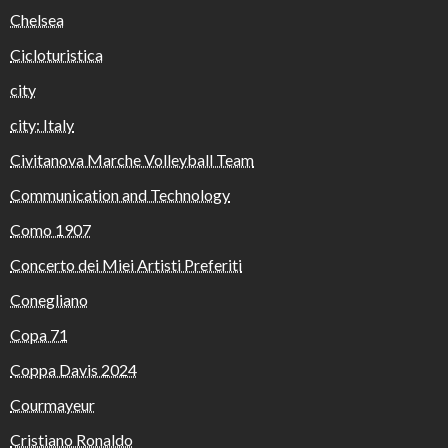
Chelsea
Cicloturistica
city
city: Italy
Civitanova Marche Volleyball Team
Communication and Technology
Como 1907
Concerto dei Miei Artisti Preferiti
Conegliano
Copa 71
Coppa Davis 2024
Courmayeur
Cristiano Ronaldo