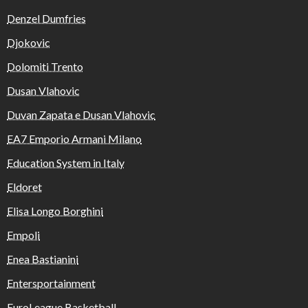
Denzel Dumfries
Djokovic
Dolomiti Trento
Dusan Vlahovic
Duvan Zapata e Dusan Vlahovic
EA7 Emporio Armani Milano
Education System in Italy
Eldoret
Elisa Longo Borghini
Empoli
Enea Bastianini
Entersportainment
EuroLeague Basketball