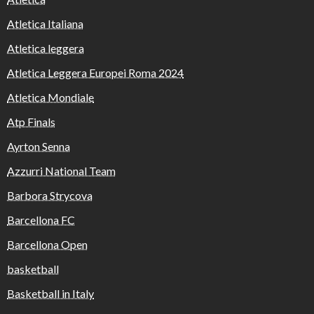
Atletica Italiana
Atletica leggera
Atletica Leggera Europei Roma 2024
Atletica Mondiale
Atp Finals
Ayrton Senna
Azzurri National Team
Barbora Strycova
Barcellona FC
Barcellona Open
basketball
Basketball in Italy