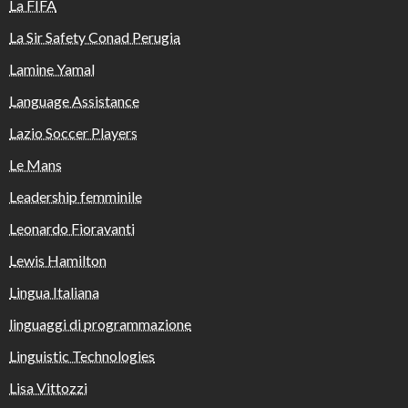
La FIFA
La Sir Safety Conad Perugia
Lamine Yamal
Language Assistance
Lazio Soccer Players
Le Mans
Leadership femminile
Leonardo Fioravanti
Lewis Hamilton
Lingua Italiana
linguaggi di programmazione
Linguistic Technologies
Lisa Vittozzi