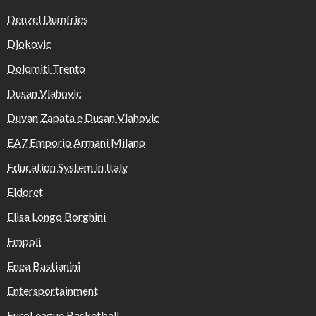
Denzel Dumfries
Djokovic
Dolomiti Trento
Dusan Vlahovic
Duvan Zapata e Dusan Vlahovic
EA7 Emporio Armani Milano
Education System in Italy
Eldoret
Elisa Longo Borghini
Empoli
Enea Bastianini
Entersportainment
EuroLeague Basketball