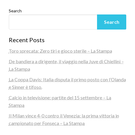
Search
Search
Recent Posts
Toro sprecata: Zero tiri e gioco sterile – La Stampa
De bandiera a dirigente, il viaggio nella Juve di Chiellini –
La Stampa
La Coppa Davis: Italia disputa il primo posto con l’Olanda
e Sinner è tifoso.
Calcio in televisione: partite del 15 settembre – La
Stampa
Il Milan vince 4-0 contro il Venezia: la prima vittoria in
campionato per Fonseca – La Stampa