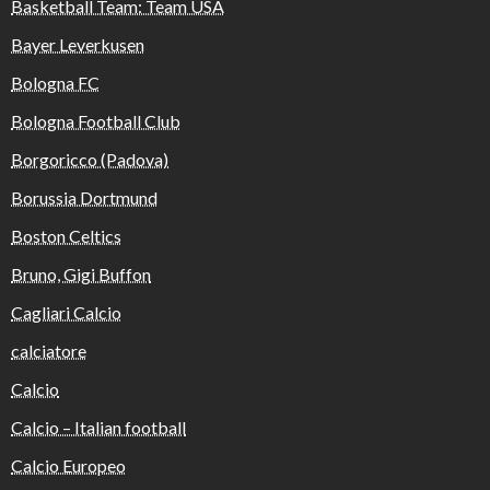
Basketball Team: Team USA
Bayer Leverkusen
Bologna FC
Bologna Football Club
Borgoricco (Padova)
Borussia Dortmund
Boston Celtics
Bruno, Gigi Buffon
Cagliari Calcio
calciatore
Calcio
Calcio – Italian football
Calcio Europeo