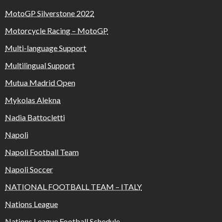
MotoGP Silverstone 2022
Motorcycle Racing – MotoGP
Multi-language Support
Multilingual Support
Mutua Madrid Open
Mykolas Alekna
Nadia Battocletti
Napoli
Napoli Football Team
Napoli Soccer
NATIONAL FOOTBALL TEAM – ITALY
Nations League
Nations League Football Schedule