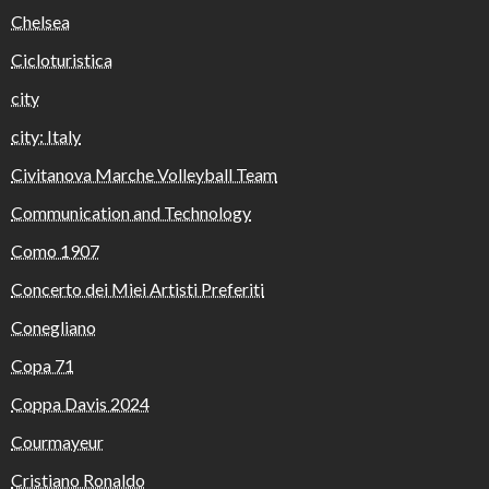
Chelsea
Cicloturistica
city
city: Italy
Civitanova Marche Volleyball Team
Communication and Technology
Como 1907
Concerto dei Miei Artisti Preferiti
Conegliano
Copa 71
Coppa Davis 2024
Courmayeur
Cristiano Ronaldo