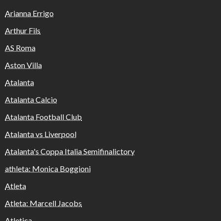
Arianna Errigo
Arthur Fils
AS Roma
Aston Villa
Atalanta
Atalanta Calcio
Atalanta Football Club
Atalanta vs Liverpool
Atalanta's Coppa Italia Semifinalictory
athleta: Monica Boggioni
Atleta
Atleta: Marcell Jacobs
Atletica