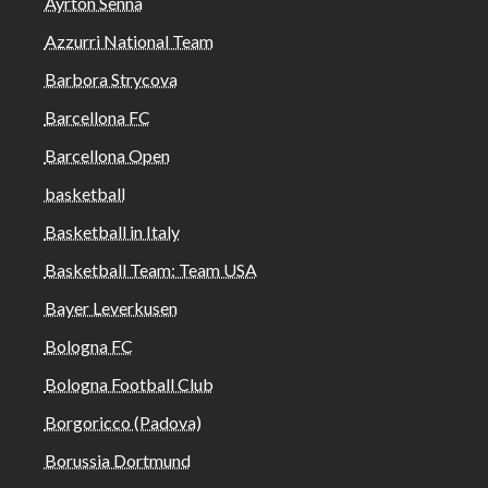
Ayrton Senna
Azzurri National Team
Barbora Strycova
Barcellona FC
Barcellona Open
basketball
Basketball in Italy
Basketball Team: Team USA
Bayer Leverkusen
Bologna FC
Bologna Football Club
Borgoricco (Padova)
Borussia Dortmund