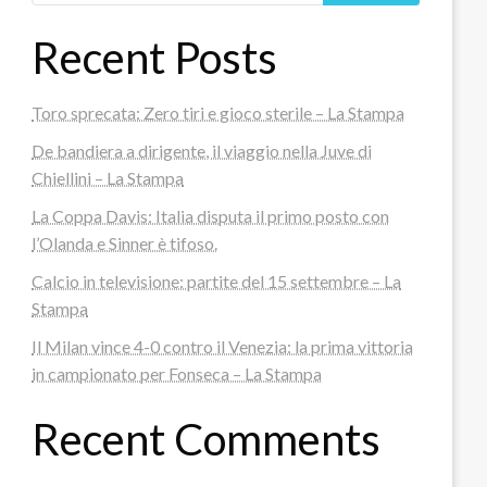
Recent Posts
Toro sprecata: Zero tiri e gioco sterile – La Stampa
De bandiera a dirigente, il viaggio nella Juve di
Chiellini – La Stampa
La Coppa Davis: Italia disputa il primo posto con
l’Olanda e Sinner è tifoso.
Calcio in televisione: partite del 15 settembre – La
Stampa
Il Milan vince 4-0 contro il Venezia: la prima vittoria
in campionato per Fonseca – La Stampa
Recent Comments