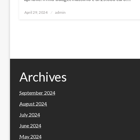
Posted
April 29, 2024
admin
on
Archives
September 2024
August 2024
July 2024
June 2024
May 2024