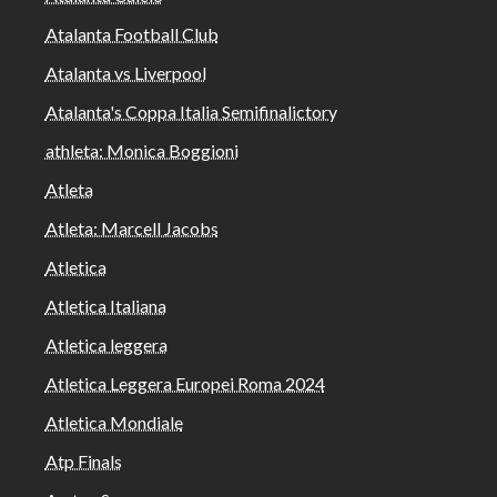
Atalanta Football Club
Atalanta vs Liverpool
Atalanta's Coppa Italia Semifinalictory
athleta: Monica Boggioni
Atleta
Atleta: Marcell Jacobs
Atletica
Atletica Italiana
Atletica leggera
Atletica Leggera Europei Roma 2024
Atletica Mondiale
Atp Finals