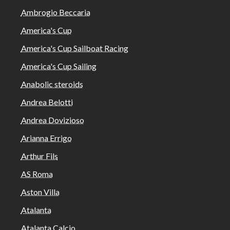
Ambrogio Beccaria
America's Cup
America's Cup Sailboat Racing
America's Cup Sailing
Anabolic steroids
Andrea Belotti
Andrea Dovizioso
Arianna Errigo
Arthur Fils
AS Roma
Aston Villa
Atalanta
Atalanta Calcio