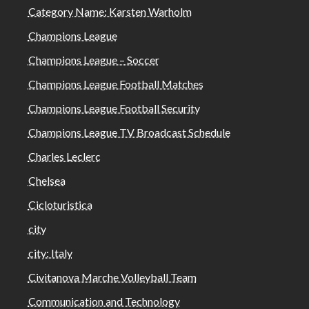
Category Name: Karsten Warholm
Champions League
Champions League – Soccer
Champions League Football Matches
Champions League Football Security
Champions League TV Broadcast Schedule
Charles Leclerc
Chelsea
Cicloturistica
city
city: Italy
Civitanova Marche Volleyball Team
Communication and Technology