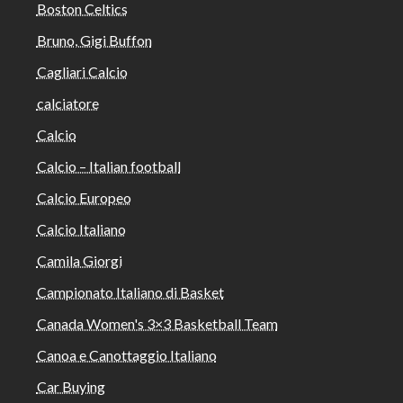
Boston Celtics
Bruno, Gigi Buffon
Cagliari Calcio
calciatore
Calcio
Calcio – Italian football
Calcio Europeo
Calcio Italiano
Camila Giorgi
Campionato Italiano di Basket
Canada Women's 3×3 Basketball Team
Canoa e Canottaggio Italiano
Car Buying