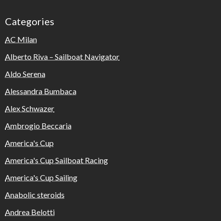
Categories
AC Milan
Alberto Riva – Sailboat Navigator
Aldo Serena
Alessandra Bumbaca
Alex Schwazer
Ambrogio Beccaria
America's Cup
America's Cup Sailboat Racing
America's Cup Sailing
Anabolic steroids
Andrea Belotti