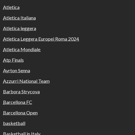
Atletica
Atletica Italiana
Atletica leggera
Atletica Leggera Europei Roma 2024
Atletica Mondiale
Atp Finals
Ayrton Senna
Azzurri National Team
Barbora Strycova
Barcellona FC
Barcellona Open
basketball
Basketball in Italy