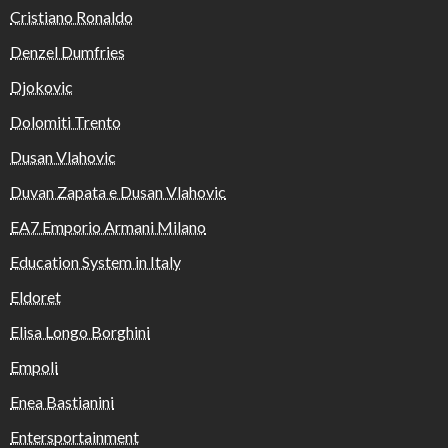
Cristiano Ronaldo
Denzel Dumfries
Djokovic
Dolomiti Trento
Dusan Vlahovic
Duvan Zapata e Dusan Vlahovic
EA7 Emporio Armani Milano
Education System in Italy
Eldoret
Elisa Longo Borghini
Empoli
Enea Bastianini
Entersportainment