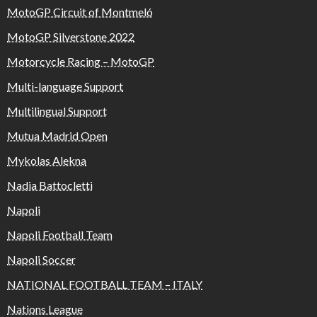
MotoGP Circuit of Montmeló
MotoGP Silverstone 2022
Motorcycle Racing – MotoGP
Multi-language Support
Multilingual Support
Mutua Madrid Open
Mykolas Alekna
Nadia Battocletti
Napoli
Napoli Football Team
Napoli Soccer
NATIONAL FOOTBALL TEAM – ITALY
Nations League