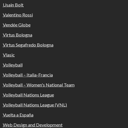
Usain Bolt
Valentino Rossi
Vendée Globe
Virtus Bologna
Virtus Segafredo Bologna
Vlasic
Volleyball
Volleyball – Italia-Francia
Volleyball – Women's National Team
Volleyball Nations League
Volleyball Nations League (VNL)
Vuelta a España
Web Design and Development