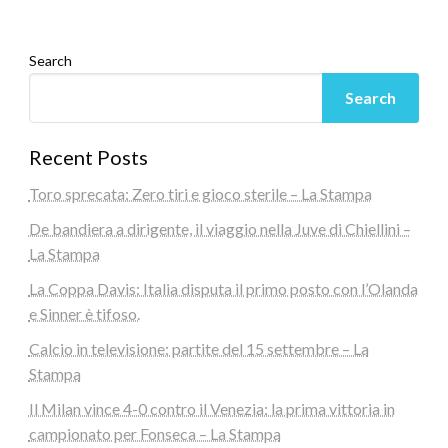
Search
Search
Recent Posts
Toro sprecata: Zero tiri e gioco sterile – La Stampa
De bandiera a dirigente, il viaggio nella Juve di Chiellini –
La Stampa
La Coppa Davis: Italia disputa il primo posto con l’Olanda
e Sinner è tifoso.
Calcio in televisione: partite del 15 settembre – La
Stampa
Il Milan vince 4-0 contro il Venezia: la prima vittoria in
campionato per Fonseca – La Stampa