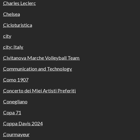
Charles Leclerc
Chelsea
Cicloturistica
city
city: Italy
Civitanova Marche Volleyball Team
Communication and Technology
Como 1907
Concerto dei Miei Artisti Preferiti
Conegliano
Copa 71
Coppa Davis 2024
Courmayeur