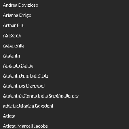
Andrea Dovizioso
Arianna Errigo
Arthur Fils
AS Roma
Aston Villa
Atalanta
Atalanta Calcio
Atalanta Football Club
Atalanta vs Liverpool
Atalanta's Coppa Italia Semifinalictory
athleta: Monica Boggioni
Atleta
Atleta: Marcell Jacobs