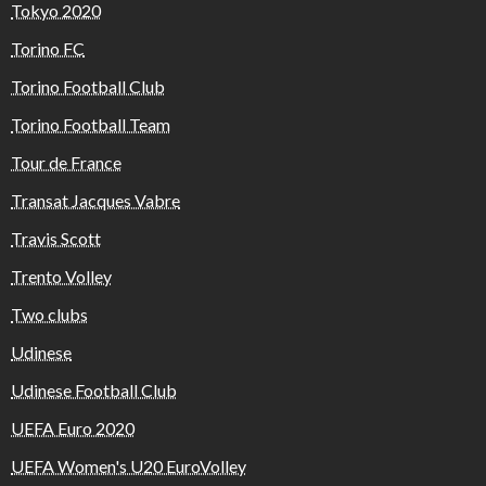
Tokyo 2020
Torino FC
Torino Football Club
Torino Football Team
Tour de France
Transat Jacques Vabre
Travis Scott
Trento Volley
Two clubs
Udinese
Udinese Football Club
UEFA Euro 2020
UEFA Women's U20 EuroVolley