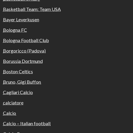
Basketball Team: Team USA
Bayer Leverkusen
Bologna FC
Bologna Football Club
Borgoricco (Padova)
Borussia Dortmund
Boston Celtics
Bruno, Gigi Buffon
Cagliari Calcio
calciatore
Calcio
Calcio – Italian football