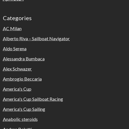
Categories
AC Milan
Alberto Riva – Sailboat Navigator
Aldo Serena
Alessandra Bumbaca
Alex Schwazer
Ambrogio Beccaria
America's Cup
America's Cup Sailboat Racing
America's Cup Sailing
Anabolic steroids