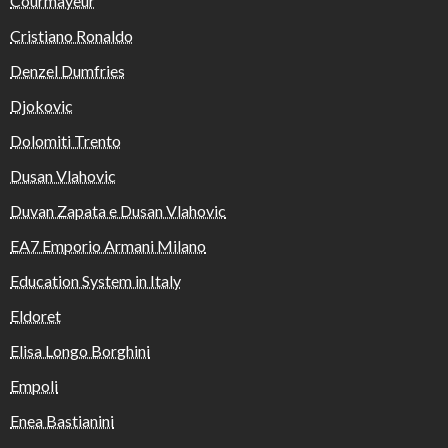
Courmayeur
Cristiano Ronaldo
Denzel Dumfries
Djokovic
Dolomiti Trento
Dusan Vlahovic
Duvan Zapata e Dusan Vlahovic
EA7 Emporio Armani Milano
Education System in Italy
Eldoret
Elisa Longo Borghini
Empoli
Enea Bastianini