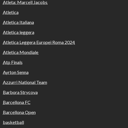
Atleta: Marcell Jacobs
Atletica
Atletica Italiana
Atletica leggera
Atletica Leggera Europei Roma 2024
Atletica Mondiale
Atp Finals
Ayrton Senna
Azzurri National Team
Barbora Strycova
Barcellona FC
Barcellona Open
basketball