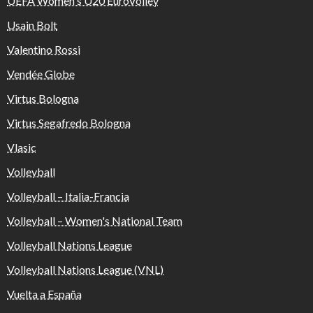
UEFA Women's U20 EuroVolley
Usain Bolt
Valentino Rossi
Vendée Globe
Virtus Bologna
Virtus Segafredo Bologna
Vlasic
Volleyball
Volleyball – Italia-Francia
Volleyball – Women's National Team
Volleyball Nations League
Volleyball Nations League (VNL)
Vuelta a España