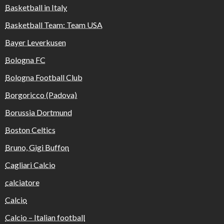
Basketball in Italy
Basketball Team: Team USA
Bayer Leverkusen
Bologna FC
Bologna Football Club
Borgoricco (Padova)
Borussia Dortmund
Boston Celtics
Bruno, Gigi Buffon
Cagliari Calcio
calciatore
Calcio
Calcio – Italian football