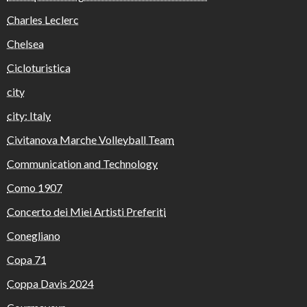
Charles Leclerc
Chelsea
Cicloturistica
city
city: Italy
Civitanova Marche Volleyball Team
Communication and Technology
Como 1907
Concerto dei Miei Artisti Preferiti
Conegliano
Copa 71
Coppa Davis 2024