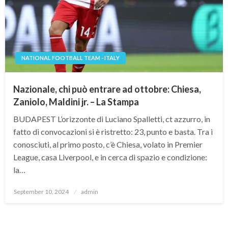
NATIONAL FOOTBALL TEAM - ITALY
Nazionale, chi può entrare ad ottobre: Chiesa,
Zaniolo, Maldini jr. – La Stampa
BUDAPEST L’orizzonte di Luciano Spalletti, ct azzurro, in
fatto di convocazioni si è ristretto: 23, punto e basta. Tra i
conosciuti, al primo posto, c’è Chiesa, volato in Premier
League, casa Liverpool, e in cerca di spazio e condizione:
la…
Posted
September 10, 2024
admin
on