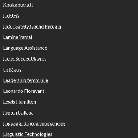
Kookaburra II
La FIFA
La Sir Safety Conad Perugia
Lamine Yamal
Language Assistance
Lazio Soccer Players
Le Mans
Leadership femminile
Leonardo Fioravanti
Lewis Hamilton
Lingua Italiana
linguaggi di programmazione
Linguistic Technologies