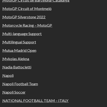
MotoGP Circuit de Barcelona-Catalunya
MotoGP Circuit of Montmeló
MotoGP Silverstone 2022
Motorcycle Racing – MotoGP
Multi-language Support
Multilingual Support
Mutua Madrid Open
Mykolas Alekna
Nadia Battocletti
Napoli
Napoli Football Team
Napoli Soccer
NATIONAL FOOTBALL TEAM – ITALY