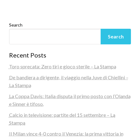
Search
Search
Recent Posts
Toro sprecata: Zero tiri e gioco sterile – La Stampa
De bandiera a dirigente, il viaggio nella Juve di Chiellini –
La Stampa
La Coppa Davis: Italia disputa il primo posto con l’Olanda
e Sinner è tifoso.
Calcio in televisione: partite del 15 settembre – La
Stampa
Il Milan vince 4-0 contro il Venezia: la prima vittoria in