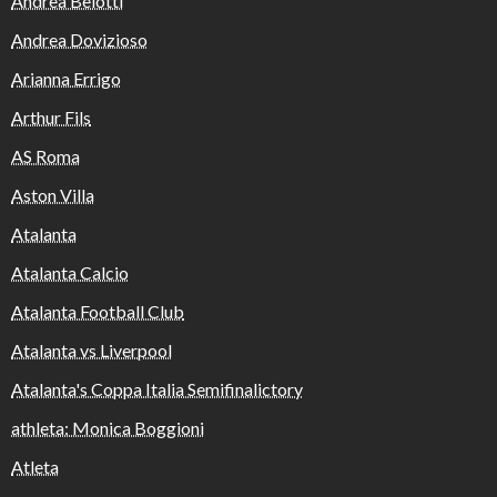
Andrea Belotti
Andrea Dovizioso
Arianna Errigo
Arthur Fils
AS Roma
Aston Villa
Atalanta
Atalanta Calcio
Atalanta Football Club
Atalanta vs Liverpool
Atalanta's Coppa Italia Semifinalictory
athleta: Monica Boggioni
Atleta