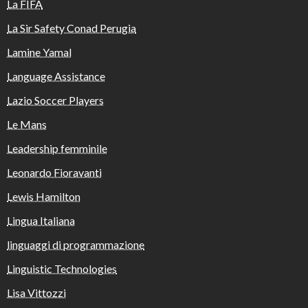
La FIFA
La Sir Safety Conad Perugia
Lamine Yamal
Language Assistance
Lazio Soccer Players
Le Mans
Leadership femminile
Leonardo Fioravanti
Lewis Hamilton
Lingua Italiana
linguaggi di programmazione
Linguistic Technologies
Lisa Vittozzi