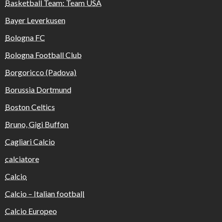
Basketball Team: Team USA
Bayer Leverkusen
Bologna FC
Bologna Football Club
Borgoricco (Padova)
Borussia Dortmund
Boston Celtics
Bruno, Gigi Buffon
Cagliari Calcio
calciatore
Calcio
Calcio – Italian football
Calcio Europeo