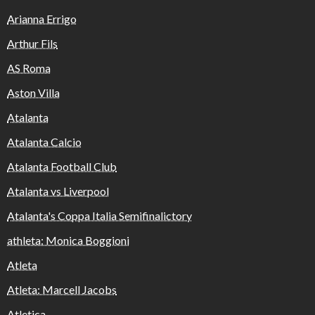
Arianna Errigo
Arthur Fils
AS Roma
Aston Villa
Atalanta
Atalanta Calcio
Atalanta Football Club
Atalanta vs Liverpool
Atalanta's Coppa Italia Semifinalictory
athleta: Monica Boggioni
Atleta
Atleta: Marcell Jacobs
Atletica