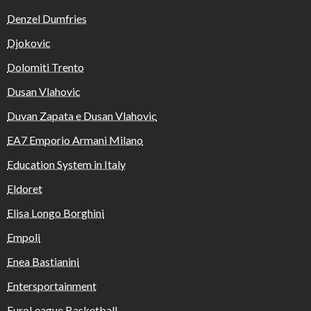
Denzel Dumfries
Djokovic
Dolomiti Trento
Dusan Vlahovic
Duvan Zapata e Dusan Vlahovic
EA7 Emporio Armani Milano
Education System in Italy
Eldoret
Elisa Longo Borghini
Empoli
Enea Bastianini
Entersportainment
EuroLeague Basketball