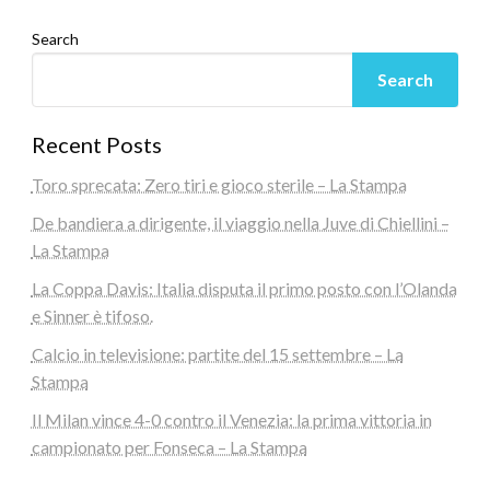
Search
Search
Recent Posts
Toro sprecata: Zero tiri e gioco sterile – La Stampa
De bandiera a dirigente, il viaggio nella Juve di Chiellini –
La Stampa
La Coppa Davis: Italia disputa il primo posto con l’Olanda
e Sinner è tifoso.
Calcio in televisione: partite del 15 settembre – La
Stampa
Il Milan vince 4-0 contro il Venezia: la prima vittoria in
campionato per Fonseca – La Stampa