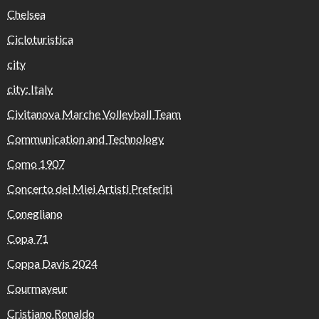
Chelsea
Cicloturistica
city
city: Italy
Civitanova Marche Volleyball Team
Communication and Technology
Como 1907
Concerto dei Miei Artisti Preferiti
Conegliano
Copa 71
Coppa Davis 2024
Courmayeur
Cristiano Ronaldo