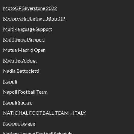
MotoGP Silverstone 2022
Motorcycle Racing – MotoGP
Multi-language Support
Multilingual Support
Mutua Madrid Open
Mykolas Alekna
Nadia Battocletti
Napoli
Napoli Football Team
Napoli Soccer
NATIONAL FOOTBALL TEAM – ITALY
Nations League
Nations League Football Schedule