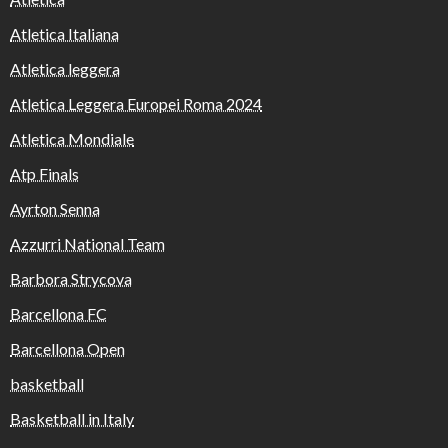
Atletica Italiana
Atletica leggera
Atletica Leggera Europei Roma 2024
Atletica Mondiale
Atp Finals
Ayrton Senna
Azzurri National Team
Barbora Strycova
Barcellona FC
Barcellona Open
basketball
Basketball in Italy