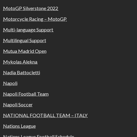
MotoGP Silverstone 2022
Motorcycle Racing – MotoGP
Multi-language Support
Multilingual Support
Mutua Madrid Open
Mykolas Alekna
Nadia Battocletti
Napoli
Napoli Football Team
Napoli Soccer
NATIONAL FOOTBALL TEAM – ITALY
Nations League
Nations League Football Schedule