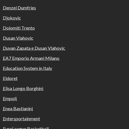
Denzel Dumfries
Djokovic
Dolomiti Trento
Dusan Vlahovic
Duvan Zapata e Dusan Vlahovic
EA7 Emporio Armani Milano
Education System in Italy
Eldoret
Elisa Longo Borghini
Empoli
Enea Bastianini
Entersportainment
EuroLeague Basketball