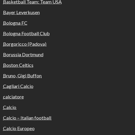
Basketball Team: Team USA
Bayer Leverkusen
Bologna FC
Bologna Football Club
Borgoricco (Padova)
Borussia Dortmund
Boston Celtics
Bruno, Gigi Buffon
Cagliari Calcio
calciatore
Calcio
Calcio – Italian football
Calcio Europeo