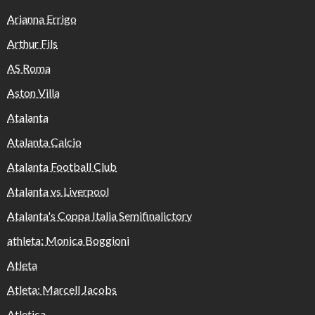
Arianna Errigo
Arthur Fils
AS Roma
Aston Villa
Atalanta
Atalanta Calcio
Atalanta Football Club
Atalanta vs Liverpool
Atalanta's Coppa Italia Semifinalictory
athleta: Monica Boggioni
Atleta
Atleta: Marcell Jacobs
Atletica