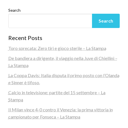
Search
Search
Recent Posts
Toro sprecata: Zero tiri e gioco sterile – La Stampa
De bandiera a dirigente, il viaggio nella Juve di Chiellini –
La Stampa
La Coppa Davis: Italia disputa il primo posto con l’Olanda
e Sinner è tifoso.
Calcio in televisione: partite del 15 settembre – La
Stampa
Il Milan vince 4-0 contro il Venezia: la prima vittoria in
campionato per Fonseca – La Stampa