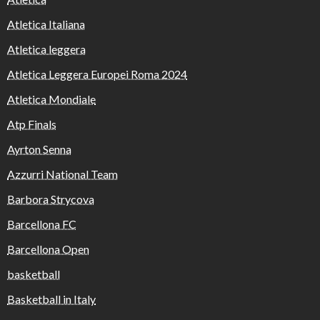
Atletica Italiana
Atletica leggera
Atletica Leggera Europei Roma 2024
Atletica Mondiale
Atp Finals
Ayrton Senna
Azzurri National Team
Barbora Strycova
Barcellona FC
Barcellona Open
basketball
Basketball in Italy