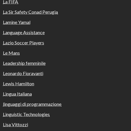
La FIFA
La Sir Safety Conad Perugia
Lamine Yamal
Language Assistance
Lazio Soccer Players
Le Mans
Leadership femminile
Leonardo Fioravanti
Lewis Hamilton
Lingua Italiana
linguaggi di programmazione
Linguistic Technologies
Lisa Vittozzi