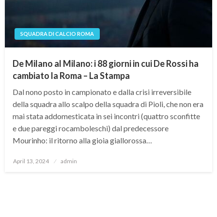
SQUADRA DI CALCIO ROMA
De Milano al Milano: i 88 giorni in cui De Rossi ha
cambiato la Roma – La Stampa
Dal nono posto in campionato e dalla crisi irreversibile
della squadra allo scalpo della squadra di Pioli, che non era
mai stata addomesticata in sei incontri (quattro sconfitte
e due pareggi rocamboleschi) dal predecessore
Mourinho: il ritorno alla gioia giallorossa…
Posted
April 13, 2024
admin
on