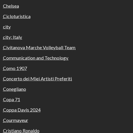
Chelsea
Cicloturistica
city
city: Italy
Civitanova Marche Volleyball Team
Communication and Technology
Como 1907
Concerto dei Miei Artisti Preferiti
Conegliano
Copa 71
Coppa Davis 2024
Courmayeur
Cristiano Ronaldo