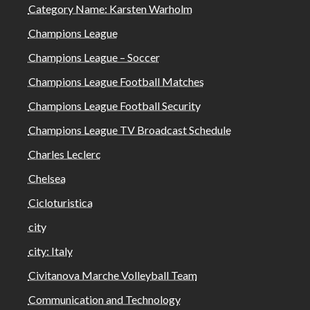
Category Name: Karsten Warholm
Champions League
Champions League – Soccer
Champions League Football Matches
Champions League Football Security
Champions League TV Broadcast Schedule
Charles Leclerc
Chelsea
Cicloturistica
city
city: Italy
Civitanova Marche Volleyball Team
Communication and Technology