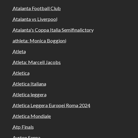
Atalanta Football Club
Atalanta vs Liverpool
Atalanta's Coppa Italia Semifinalictory
athleta: Monica Boggioni
Atleta
Atleta: Marcell Jacobs
Atletica
Atletica Italiana
Atletica leggera
Atletica Leggera Europei Roma 2024
Atletica Mondiale
Atp Finals
Ayrton Senna