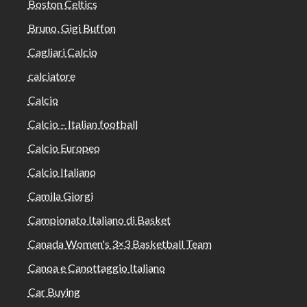
Boston Celtics
Bruno, Gigi Buffon
Cagliari Calcio
calciatore
Calcio
Calcio – Italian football
Calcio Europeo
Calcio Italiano
Camila Giorgi
Campionato Italiano di Basket
Canada Women's 3×3 Basketball Team
Canoa e Canottaggio Italiano
Car Buying