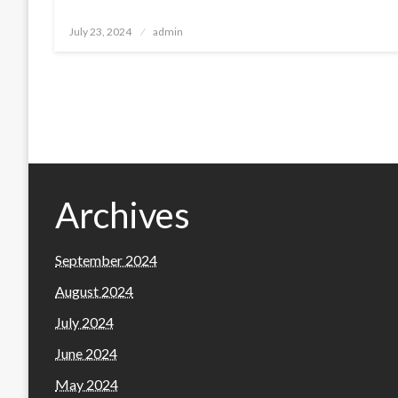
Posted
July 23, 2024
admin
on
Archives
September 2024
August 2024
July 2024
June 2024
May 2024