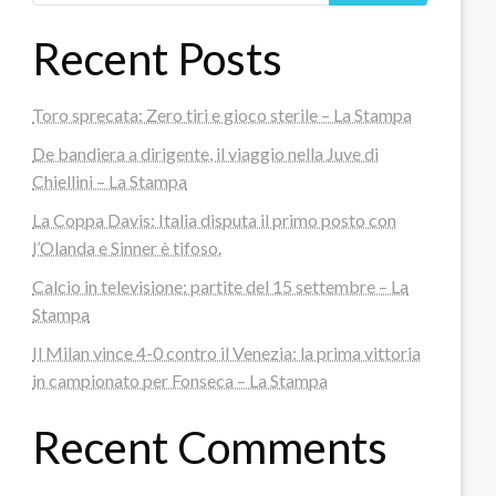
Recent Posts
Toro sprecata: Zero tiri e gioco sterile – La Stampa
De bandiera a dirigente, il viaggio nella Juve di
Chiellini – La Stampa
La Coppa Davis: Italia disputa il primo posto con
l’Olanda e Sinner è tifoso.
Calcio in televisione: partite del 15 settembre – La
Stampa
Il Milan vince 4-0 contro il Venezia: la prima vittoria
in campionato per Fonseca – La Stampa
Recent Comments