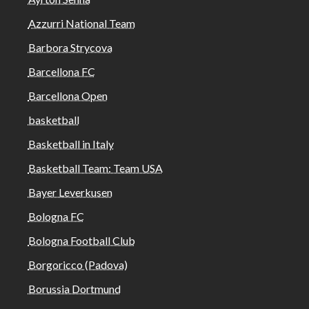
Azzurri National Team
Barbora Strycova
Barcellona FC
Barcellona Open
basketball
Basketball in Italy
Basketball Team: Team USA
Bayer Leverkusen
Bologna FC
Bologna Football Club
Borgoricco (Padova)
Borussia Dortmund