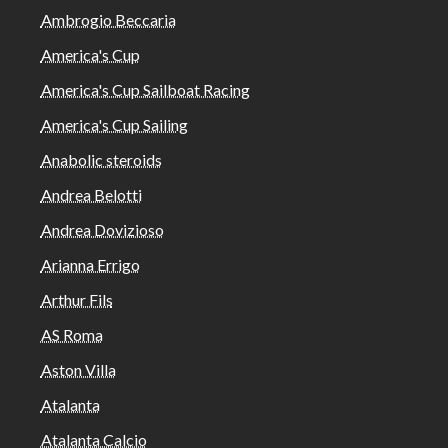
Ambrogio Beccaria
America's Cup
America's Cup Sailboat Racing
America's Cup Sailing
Anabolic steroids
Andrea Belotti
Andrea Dovizioso
Arianna Errigo
Arthur Fils
AS Roma
Aston Villa
Atalanta
Atalanta Calcio