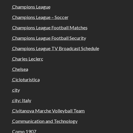
Champions League
Champions League – Soccer
Champions League Football Matches
Champions League Football Security
Champions League TV Broadcast Schedule
Charles Leclerc
Chelsea
Cicloturistica
city
city: Italy
Civitanova Marche Volleyball Team
Communication and Technology
Como 1907