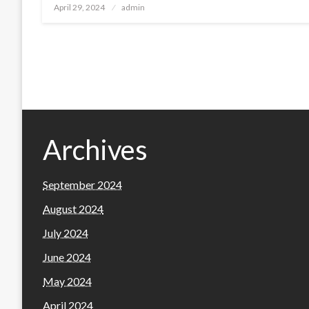
Posted
April 29, 2024
admin
on
Archives
September 2024
August 2024
July 2024
June 2024
May 2024
April 2024