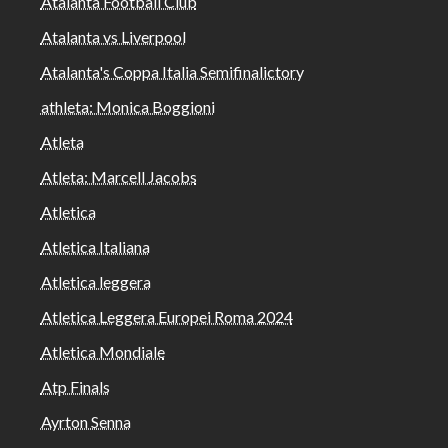
Atalanta Football Club
Atalanta vs Liverpool
Atalanta's Coppa Italia Semifinalictory
athleta: Monica Boggioni
Atleta
Atleta: Marcell Jacobs
Atletica
Atletica Italiana
Atletica leggera
Atletica Leggera Europei Roma 2024
Atletica Mondiale
Atp Finals
Ayrton Senna