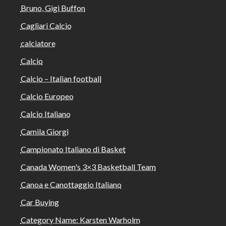
Bruno, Gigi Buffon
Cagliari Calcio
calciatore
Calcio
Calcio – Italian football
Calcio Europeo
Calcio Italiano
Camila Giorgi
Campionato Italiano di Basket
Canada Women's 3×3 Basketball Team
Canoa e Canottaggio Italiano
Car Buying
Category Name: Karsten Warholm