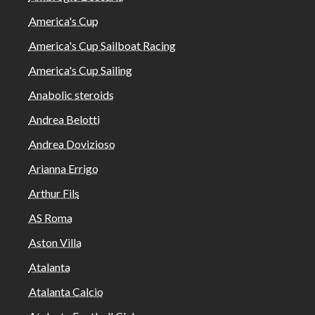
America's Cup
America's Cup Sailboat Racing
America's Cup Sailing
Anabolic steroids
Andrea Belotti
Andrea Dovizioso
Arianna Errigo
Arthur Fils
AS Roma
Aston Villa
Atalanta
Atalanta Calcio