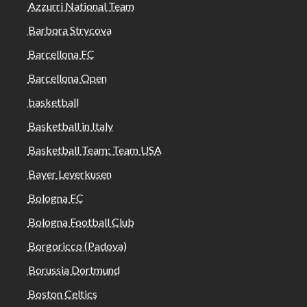
Azzurri National Team
Barbora Strycova
Barcellona FC
Barcellona Open
basketball
Basketball in Italy
Basketball Team: Team USA
Bayer Leverkusen
Bologna FC
Bologna Football Club
Borgoricco (Padova)
Borussia Dortmund
Boston Celtics