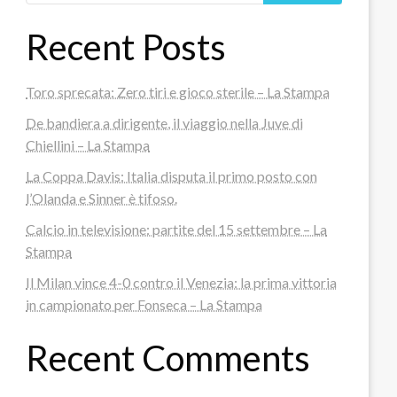
Recent Posts
Toro sprecata: Zero tiri e gioco sterile – La Stampa
De bandiera a dirigente, il viaggio nella Juve di
Chiellini – La Stampa
La Coppa Davis: Italia disputa il primo posto con
l’Olanda e Sinner è tifoso.
Calcio in televisione: partite del 15 settembre – La
Stampa
Il Milan vince 4-0 contro il Venezia: la prima vittoria
in campionato per Fonseca – La Stampa
Recent Comments