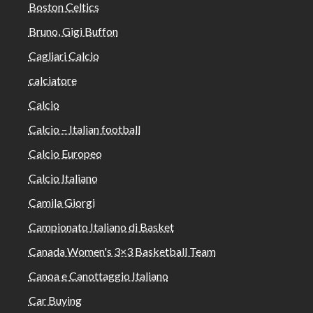
Boston Celtics
Bruno, Gigi Buffon
Cagliari Calcio
calciatore
Calcio
Calcio – Italian football
Calcio Europeo
Calcio Italiano
Camila Giorgi
Campionato Italiano di Basket
Canada Women's 3×3 Basketball Team
Canoa e Canottaggio Italiano
Car Buying