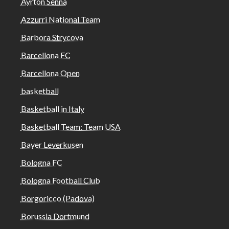
Ayrton Senna
Azzurri National Team
Barbora Strycova
Barcellona FC
Barcellona Open
basketball
Basketball in Italy
Basketball Team: Team USA
Bayer Leverkusen
Bologna FC
Bologna Football Club
Borgoricco (Padova)
Borussia Dortmund