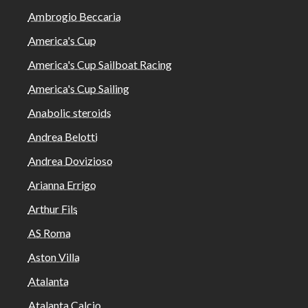
Ambrogio Beccaria
America's Cup
America's Cup Sailboat Racing
America's Cup Sailing
Anabolic steroids
Andrea Belotti
Andrea Dovizioso
Arianna Errigo
Arthur Fils
AS Roma
Aston Villa
Atalanta
Atalanta Calcio