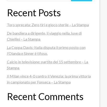
Recent Posts
Toro sprecata: Zero tiri e gioco sterile – La Stampa
De bandiera a dirigente, il viaggio nella Juve di
Chiellini – La Stampa
La Coppa Davis: Italia disputa il primo posto con
l’Olanda e Sinner è tifoso.
Calcio in televisione: partite del 15 settembre – La
Stampa
Il Milan vince 4-0 contro il Venezia: la prima vittoria
in campionato per Fonseca – La Stampa
Recent Comments