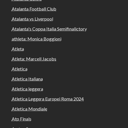
Atalanta Football Club
Atalanta vs Liverpool
Atalanta's Coppa Italia Semifinalictory
athleta: Monica Boggioni
Atleta
Atleta: Marcell Jacobs
Atletica
Atletica Italiana
Atletica leggera
Atletica Leggera Europei Roma 2024
Atletica Mondiale
Atp Finals