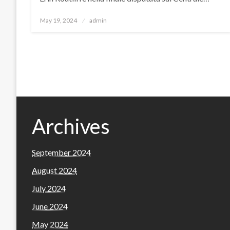
Posted
May 19, 2024
admin
on
Archives
September 2024
August 2024
July 2024
June 2024
May 2024