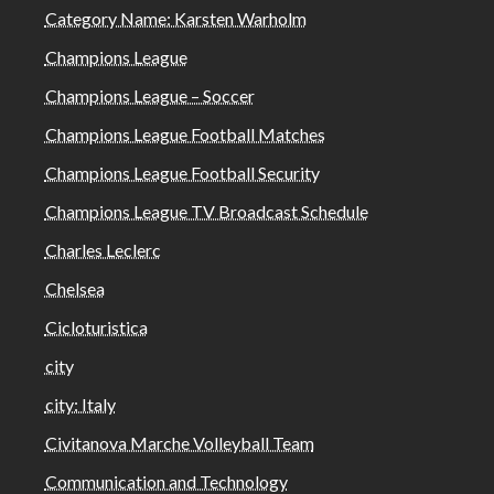
Category Name: Karsten Warholm
Champions League
Champions League – Soccer
Champions League Football Matches
Champions League Football Security
Champions League TV Broadcast Schedule
Charles Leclerc
Chelsea
Cicloturistica
city
city: Italy
Civitanova Marche Volleyball Team
Communication and Technology