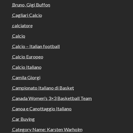
Bruno, Gigi Buffon
Cagliari Calcio
calciatore
Calcio
Calcio – Italian football
Calcio Europeo
Calcio Italiano
Camila Giorgi
Campionato Italiano di Basket
Canada Women's 3×3 Basketball Team
Canoa e Canottaggio Italiano
Car Buying
Category Name: Karsten Warholm