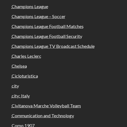
Champions League
Champions League – Soccer
Champions League Football Matches
Champions League Football Security
Champions League TV Broadcast Schedule
Charles Leclerc
Chelsea
Cicloturistica
city
city: Italy
Civitanova Marche Volleyball Team
Communication and Technology
Como 1907