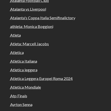
Atalanta Football Club
Atalanta vs Liverpool
Atalanta's Coppa Italia Semifinalictory
athleta: Monica Boggioni
Atleta
Atleta: Marcell Jacobs
Atletica
Atletica Italiana
Atletica leggera
Atletica Leggera Europei Roma 2024
Atletica Mondiale
Atp Finals
Ayrton Senna