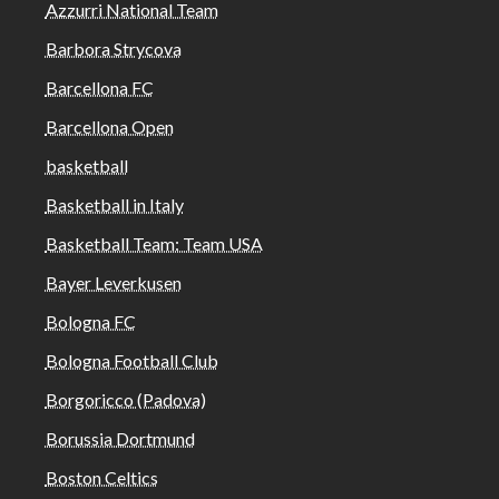
Azzurri National Team
Barbora Strycova
Barcellona FC
Barcellona Open
basketball
Basketball in Italy
Basketball Team: Team USA
Bayer Leverkusen
Bologna FC
Bologna Football Club
Borgoricco (Padova)
Borussia Dortmund
Boston Celtics