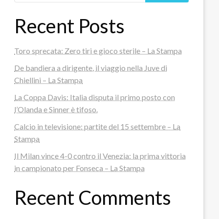
Recent Posts
Toro sprecata: Zero tiri e gioco sterile – La Stampa
De bandiera a dirigente, il viaggio nella Juve di
Chiellini – La Stampa
La Coppa Davis: Italia disputa il primo posto con
l’Olanda e Sinner è tifoso.
Calcio in televisione: partite del 15 settembre – La
Stampa
Il Milan vince 4-0 contro il Venezia: la prima vittoria
in campionato per Fonseca – La Stampa
Recent Comments