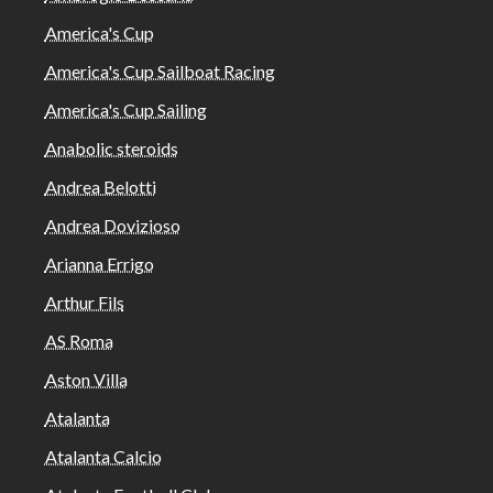
America's Cup
America's Cup Sailboat Racing
America's Cup Sailing
Anabolic steroids
Andrea Belotti
Andrea Dovizioso
Arianna Errigo
Arthur Fils
AS Roma
Aston Villa
Atalanta
Atalanta Calcio