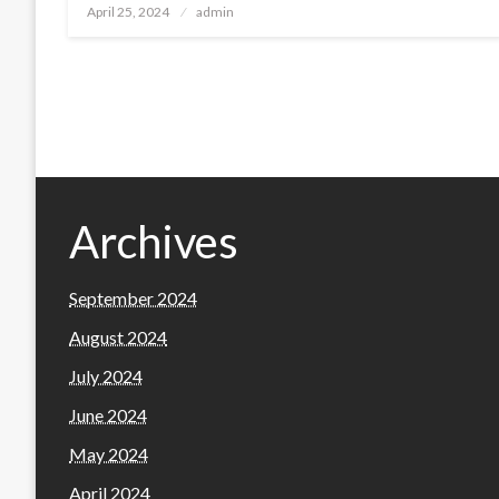
Posted
April 25, 2024
admin
on
Archives
September 2024
August 2024
July 2024
June 2024
May 2024
April 2024