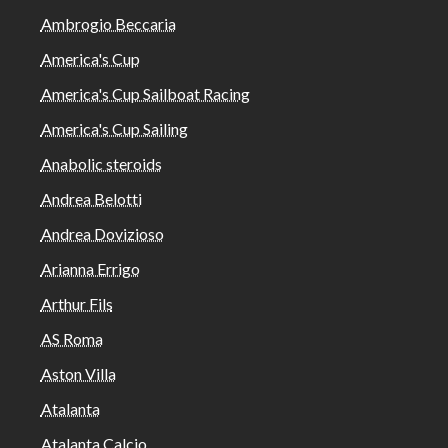
Ambrogio Beccaria
America's Cup
America's Cup Sailboat Racing
America's Cup Sailing
Anabolic steroids
Andrea Belotti
Andrea Dovizioso
Arianna Errigo
Arthur Fils
AS Roma
Aston Villa
Atalanta
Atalanta Calcio