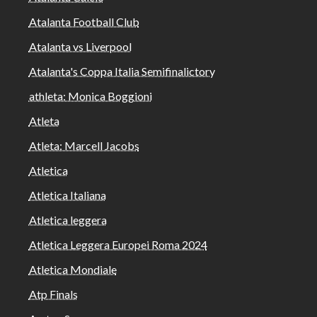
Atalanta Football Club
Atalanta vs Liverpool
Atalanta's Coppa Italia Semifinalictory
athleta: Monica Boggioni
Atleta
Atleta: Marcell Jacobs
Atletica
Atletica Italiana
Atletica leggera
Atletica Leggera Europei Roma 2024
Atletica Mondiale
Atp Finals