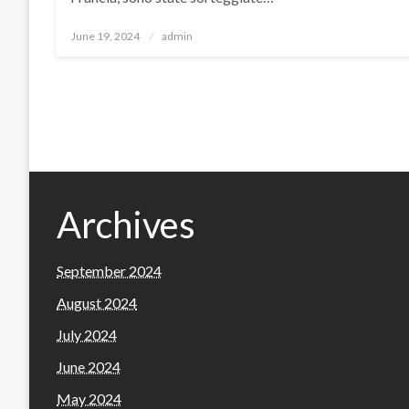
Posted
June 19, 2024
admin
on
Archives
September 2024
August 2024
July 2024
June 2024
May 2024