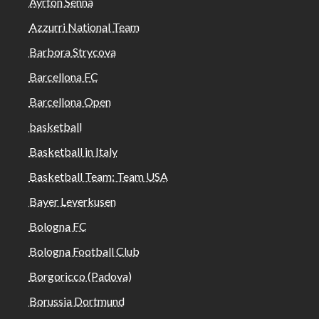
Ayrton Senna
Azzurri National Team
Barbora Strycova
Barcellona FC
Barcellona Open
basketball
Basketball in Italy
Basketball Team: Team USA
Bayer Leverkusen
Bologna FC
Bologna Football Club
Borgoricco (Padova)
Borussia Dortmund