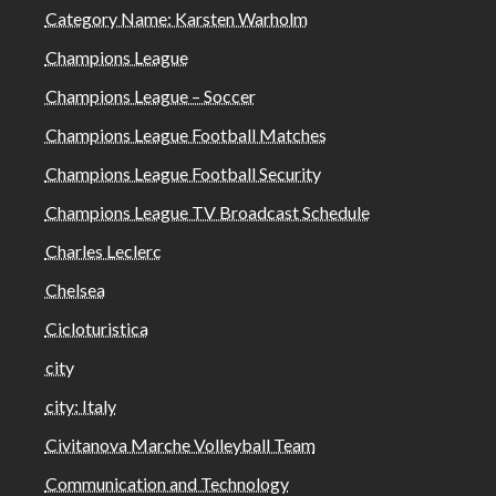
Category Name: Karsten Warholm
Champions League
Champions League – Soccer
Champions League Football Matches
Champions League Football Security
Champions League TV Broadcast Schedule
Charles Leclerc
Chelsea
Cicloturistica
city
city: Italy
Civitanova Marche Volleyball Team
Communication and Technology