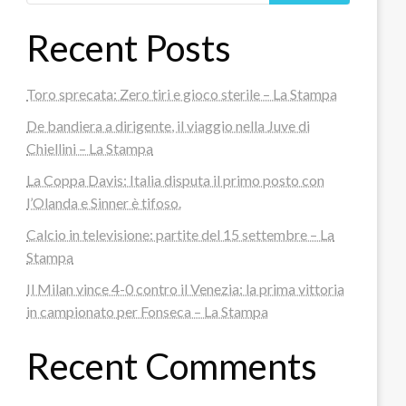
Recent Posts
Toro sprecata: Zero tiri e gioco sterile – La Stampa
De bandiera a dirigente, il viaggio nella Juve di
Chiellini – La Stampa
La Coppa Davis: Italia disputa il primo posto con
l’Olanda e Sinner è tifoso.
Calcio in televisione: partite del 15 settembre – La
Stampa
Il Milan vince 4-0 contro il Venezia: la prima vittoria
in campionato per Fonseca – La Stampa
Recent Comments