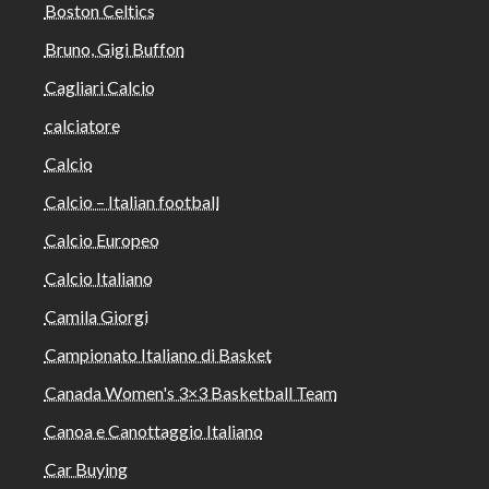
Boston Celtics
Bruno, Gigi Buffon
Cagliari Calcio
calciatore
Calcio
Calcio – Italian football
Calcio Europeo
Calcio Italiano
Camila Giorgi
Campionato Italiano di Basket
Canada Women's 3×3 Basketball Team
Canoa e Canottaggio Italiano
Car Buying