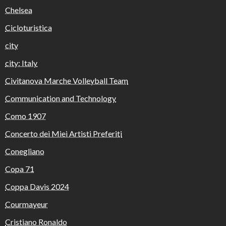
Chelsea
Cicloturistica
city
city: Italy
Civitanova Marche Volleyball Team
Communication and Technology
Como 1907
Concerto dei Miei Artisti Preferiti
Conegliano
Copa 71
Coppa Davis 2024
Courmayeur
Cristiano Ronaldo