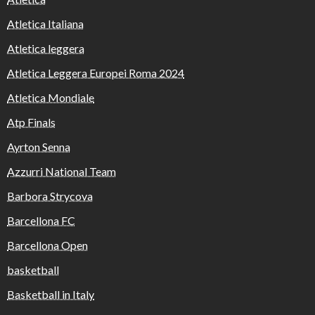
Atletica Italiana
Atletica leggera
Atletica Leggera Europei Roma 2024
Atletica Mondiale
Atp Finals
Ayrton Senna
Azzurri National Team
Barbora Strycova
Barcellona FC
Barcellona Open
basketball
Basketball in Italy