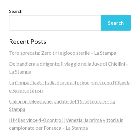
Search
Search
Recent Posts
Toro sprecata: Zero tiri e gioco sterile – La Stampa
De bandiera a dirigente, il viaggio nella Juve di Chiellini –
La Stampa
La Coppa Davis: Italia disputa il primo posto con l’Olanda
e Sinner è tifoso.
Calcio in televisione: partite del 15 settembre – La
Stampa
Il Milan vince 4-0 contro il Venezia: la prima vittoria in
campionato per Fonseca – La Stampa