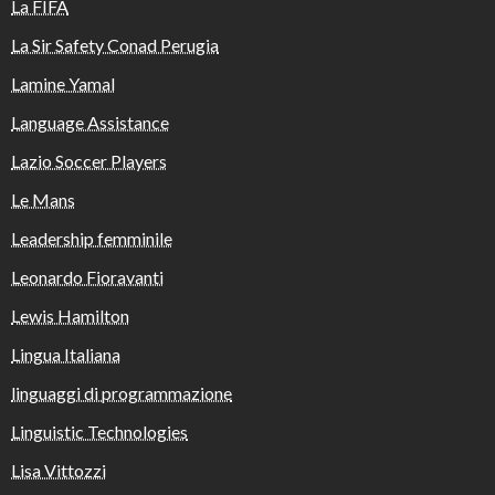
La FIFA
La Sir Safety Conad Perugia
Lamine Yamal
Language Assistance
Lazio Soccer Players
Le Mans
Leadership femminile
Leonardo Fioravanti
Lewis Hamilton
Lingua Italiana
linguaggi di programmazione
Linguistic Technologies
Lisa Vittozzi