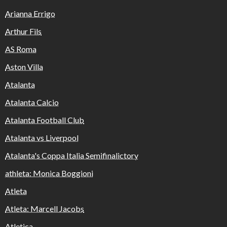
Arianna Errigo
Arthur Fils
AS Roma
Aston Villa
Atalanta
Atalanta Calcio
Atalanta Football Club
Atalanta vs Liverpool
Atalanta's Coppa Italia Semifinalictory
athleta: Monica Boggioni
Atleta
Atleta: Marcell Jacobs
Atletica