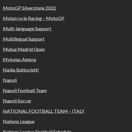
MotoGP Silverstone 2022
Motorcycle Racing – MotoGP
Multi-language Support
Multilingual Support
Mutua Madrid Open
Mykolas Alekna
Nadia Battocletti
Napoli
Napoli Football Team
Napoli Soccer
NATIONAL FOOTBALL TEAM – ITALY
Nations League
Nations League Football Schedule