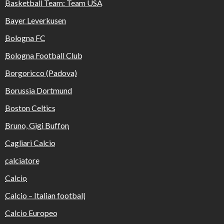
Basketball Team: Team USA
Bayer Leverkusen
Bologna FC
Bologna Football Club
Borgoricco (Padova)
Borussia Dortmund
Boston Celtics
Bruno, Gigi Buffon
Cagliari Calcio
calciatore
Calcio
Calcio – Italian football
Calcio Europeo