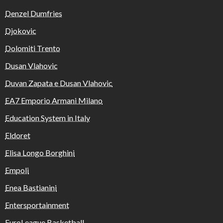
Denzel Dumfries
Djokovic
Dolomiti Trento
Dusan Vlahovic
Duvan Zapata e Dusan Vlahovic
EA7 Emporio Armani Milano
Education System in Italy
Eldoret
Elisa Longo Borghini
Empoli
Enea Bastianini
Entersportainment
EuroLeague Basketball