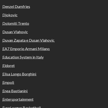
Denzel Dumfries
Djokovic
Dolomiti Trento
Dusan Vlahovic
Duvan Zapata e Dusan Vlahovic
EA7 Emporio Armani Milano
Education System in Italy
Eldoret
Elisa Longo Borghini
Empoli
Enea Bastianini
Entersportainment
EuroLeague Basketball