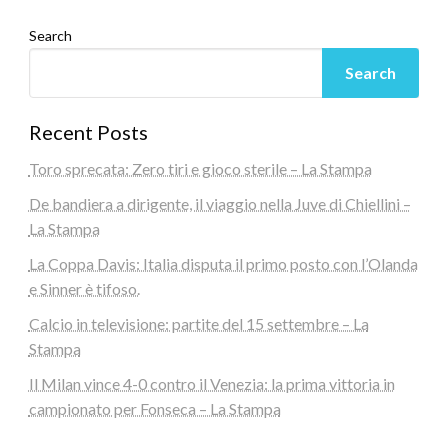
Search
Search
Recent Posts
Toro sprecata: Zero tiri e gioco sterile – La Stampa
De bandiera a dirigente, il viaggio nella Juve di Chiellini –
La Stampa
La Coppa Davis: Italia disputa il primo posto con l’Olanda
e Sinner è tifoso.
Calcio in televisione: partite del 15 settembre – La
Stampa
Il Milan vince 4-0 contro il Venezia: la prima vittoria in
campionato per Fonseca – La Stampa