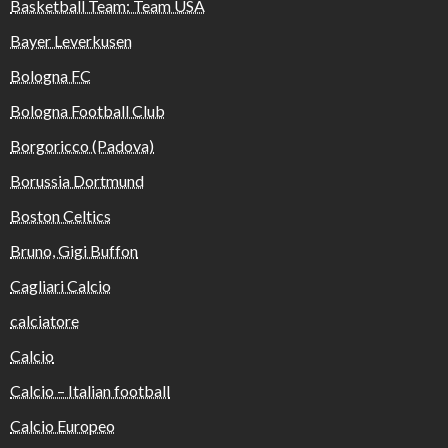
Basketball Team: Team USA
Bayer Leverkusen
Bologna FC
Bologna Football Club
Borgoricco (Padova)
Borussia Dortmund
Boston Celtics
Bruno, Gigi Buffon
Cagliari Calcio
calciatore
Calcio
Calcio – Italian football
Calcio Europeo