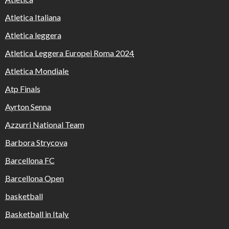
Atletica Italiana
Atletica leggera
Atletica Leggera Europei Roma 2024
Atletica Mondiale
Atp Finals
Ayrton Senna
Azzurri National Team
Barbora Strycova
Barcellona FC
Barcellona Open
basketball
Basketball in Italy