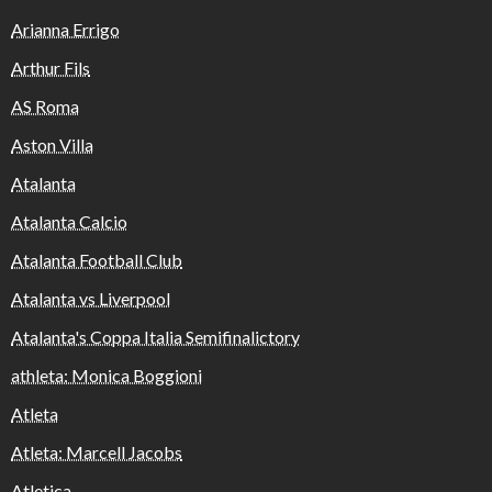
Arianna Errigo
Arthur Fils
AS Roma
Aston Villa
Atalanta
Atalanta Calcio
Atalanta Football Club
Atalanta vs Liverpool
Atalanta's Coppa Italia Semifinalictory
athleta: Monica Boggioni
Atleta
Atleta: Marcell Jacobs
Atletica