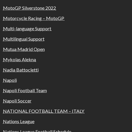
MotoGP Silverstone 2022
Motorcycle Racing – MotoGP
Multi-language Support
Multilingual Support
Mutua Madrid Open
Mykolas Alekna
Nadia Battocletti
Napoli
Napoli Football Team
Napoli Soccer
NATIONAL FOOTBALL TEAM – ITALY
Nations League
Nations League Football Schedule