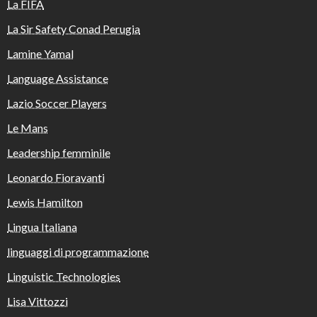
La FIFA
La Sir Safety Conad Perugia
Lamine Yamal
Language Assistance
Lazio Soccer Players
Le Mans
Leadership femminile
Leonardo Fioravanti
Lewis Hamilton
Lingua Italiana
linguaggi di programmazione
Linguistic Technologies
Lisa Vittozzi