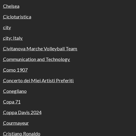
Chelsea
Cicloturistica
city
city: Italy
Civitanova Marche Volleyball Team
Communication and Technology
Como 1907
Concerto dei Miei Artisti Preferiti
Conegliano
Copa 71
Coppa Davis 2024
Courmayeur
Cristiano Ronaldo