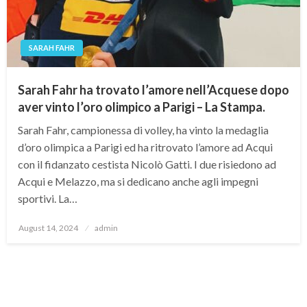
SARAH FAHR
Sarah Fahr ha trovato l’amore nell’Acquese dopo
aver vinto l’oro olimpico a Parigi – La Stampa.
Sarah Fahr, campionessa di volley, ha vinto la medaglia
d’oro olimpica a Parigi ed ha ritrovato l’amore ad Acqui
con il fidanzato cestista Nicolò Gatti. I due risiedono ad
Acqui e Melazzo, ma si dedicano anche agli impegni
sportivi. La…
Posted
August 14, 2024
admin
on