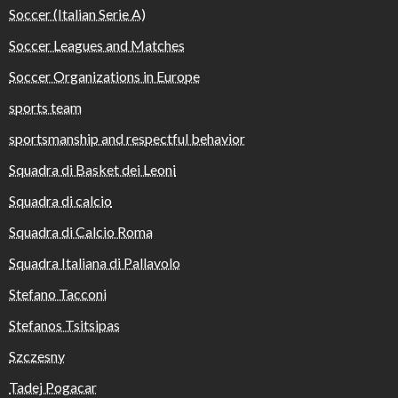
Soccer (Italian Serie A)
Soccer Leagues and Matches
Soccer Organizations in Europe
sports team
sportsmanship and respectful behavior
Squadra di Basket dei Leoni
Squadra di calcio
Squadra di Calcio Roma
Squadra Italiana di Pallavolo
Stefano Tacconi
Stefanos Tsitsipas
Szczesny
Tadej Pogacar