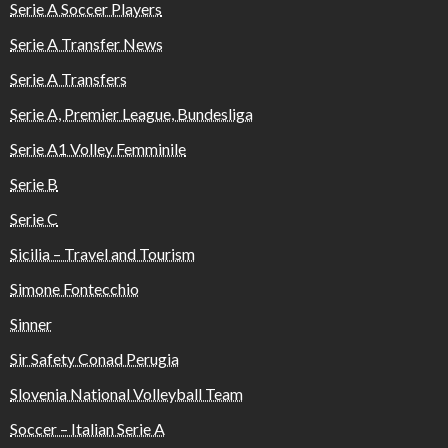
Serie A Soccer Players
Serie A Transfer News
Serie A Transfers
Serie A, Premier League, Bundesliga
Serie A1 Volley Femminile
Serie B
Serie C
Sicilia – Travel and Tourism
Simone Fontecchio
Sinner
Sir Safety Conad Perugia
Slovenia National Volleyball Team
Soccer – Italian Serie A