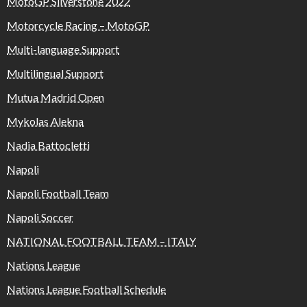
MotoGP Silverstone 2022
Motorcycle Racing – MotoGP
Multi-language Support
Multilingual Support
Mutua Madrid Open
Mykolas Alekna
Nadia Battocletti
Napoli
Napoli Football Team
Napoli Soccer
NATIONAL FOOTBALL TEAM – ITALY
Nations League
Nations League Football Schedule