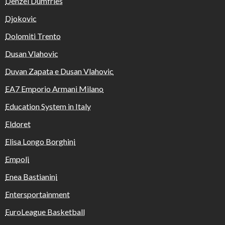
Denzel Dumfries
Djokovic
Dolomiti Trento
Dusan Vlahovic
Duvan Zapata e Dusan Vlahovic
EA7 Emporio Armani Milano
Education System in Italy
Eldoret
Elisa Longo Borghini
Empoli
Enea Bastianini
Entersportainment
EuroLeague Basketball