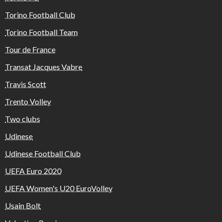
Torino Football Club
Torino Football Team
Tour de France
Transat Jacques Vabre
Travis Scott
Trento Volley
Two clubs
Udinese
Udinese Football Club
UEFA Euro 2020
UEFA Women's U20 EuroVolley
Usain Bolt