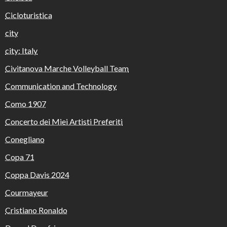
Cicloturistica
city
city: Italy
Civitanova Marche Volleyball Team
Communication and Technology
Como 1907
Concerto dei Miei Artisti Preferiti
Conegliano
Copa 71
Coppa Davis 2024
Courmayeur
Cristiano Ronaldo