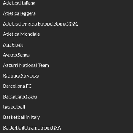
Atletica Italiana
Atletica leggera
Atletica Leggera Europei Roma 2024
Atletica Mondiale
Atp Finals
Ayrton Senna
Azzurri National Team
Barbora Strycova
Barcellona FC
Barcellona Open
basketball
Basketball in Italy
Basketball Team: Team USA