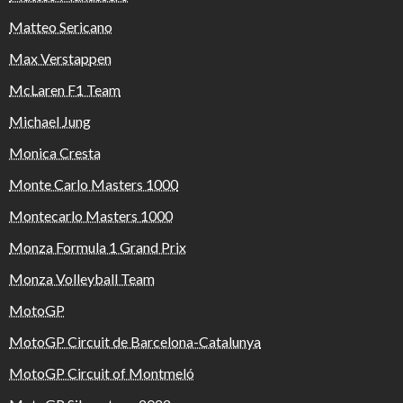
Matteo Sericano
Max Verstappen
McLaren F1 Team
Michael Jung
Monica Cresta
Monte Carlo Masters 1000
Montecarlo Masters 1000
Monza Formula 1 Grand Prix
Monza Volleyball Team
MotoGP
MotoGP Circuit de Barcelona-Catalunya
MotoGP Circuit of Montmeló