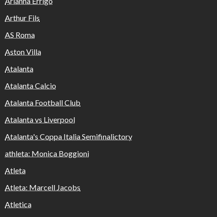
Arianna Errigo
Arthur Fils
AS Roma
Aston Villa
Atalanta
Atalanta Calcio
Atalanta Football Club
Atalanta vs Liverpool
Atalanta's Coppa Italia Semifinalictory
athleta: Monica Boggioni
Atleta
Atleta: Marcell Jacobs
Atletica