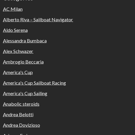
AC Milan
Alberto Riva – Sailboat Navigator
Aldo Serena
Alessandra Bumbaca
Alex Schwazer
Ambrogio Beccaria
America's Cup
America's Cup Sailboat Racing
America's Cup Sailing
Anabolic steroids
Andrea Belotti
Andrea Dovizioso