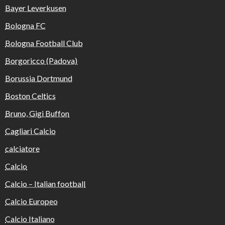
Bayer Leverkusen
Bologna FC
Bologna Football Club
Borgoricco (Padova)
Borussia Dortmund
Boston Celtics
Bruno, Gigi Buffon
Cagliari Calcio
calciatore
Calcio
Calcio – Italian football
Calcio Europeo
Calcio Italiano