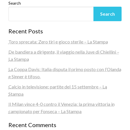
Search
Search
Recent Posts
Toro sprecata: Zero tiri e gioco sterile – La Stampa
De bandiera a dirigente, il viaggio nella Juve di Chiellini –
La Stampa
La Coppa Davis: Italia disputa il primo posto con l’Olanda
e Sinner è tifoso.
Calcio in televisione: partite del 15 settembre – La
Stampa
Il Milan vince 4-0 contro il Venezia: la prima vittoria in
campionato per Fonseca – La Stampa
Recent Comments