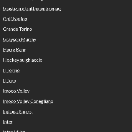
Giustizia e trattamento equo
Golf Nation
Grande Torino
Grayson Murray
Harry Kane
Hockey su ghiaccio
Il Torino
Il Toro
Imoco Volley
Imoco Volley Conegliano
Indiana Pacers
Inter
Inter Milan