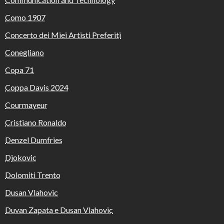
Como 1907
Concerto dei Miei Artisti Preferiti
Conegliano
Copa 71
Coppa Davis 2024
Courmayeur
Cristiano Ronaldo
Denzel Dumfries
Djokovic
Dolomiti Trento
Dusan Vlahovic
Duvan Zapata e Dusan Vlahovic