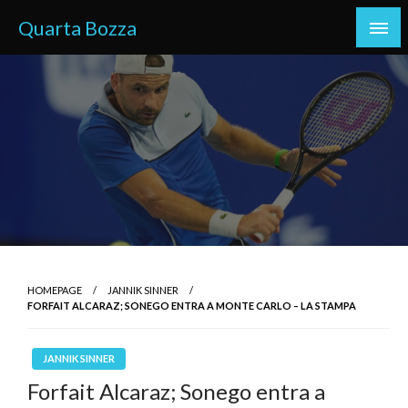
Skip
Quarta Bozza
to
content
HOMEPAGE
JANNIK SINNER
FORFAIT ALCARAZ; SONEGO ENTRA A MONTE CARLO – LA STAMPA
JANNIK SINNER
Forfait Alcaraz; Sonego entra a