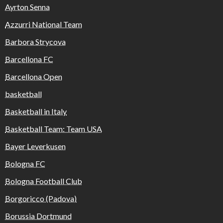
Ayrton Senna
Azzurri National Team
Barbora Strycova
Barcellona FC
Barcellona Open
basketball
Basketball in Italy
Basketball Team: Team USA
Bayer Leverkusen
Bologna FC
Bologna Football Club
Borgoricco (Padova)
Borussia Dortmund