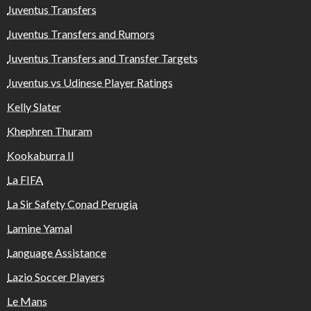
Juventus Transfers
Juventus Transfers and Rumors
Juventus Transfers and Transfer Targets
Juventus vs Udinese Player Ratings
Kelly Slater
Khephren Thuram
Kookaburra II
La FIFA
La Sir Safety Conad Perugia
Lamine Yamal
Language Assistance
Lazio Soccer Players
Le Mans