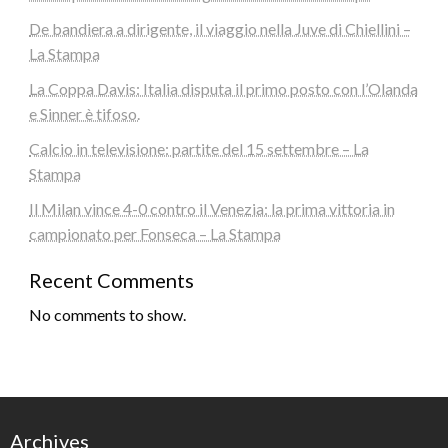
De bandiera a dirigente, il viaggio nella Juve di Chiellini –
La Stampa
La Coppa Davis: Italia disputa il primo posto con l’Olanda
e Sinner è tifoso.
Calcio in televisione: partite del 15 settembre – La
Stampa
Il Milan vince 4-0 contro il Venezia: la prima vittoria in
campionato per Fonseca – La Stampa
Recent Comments
No comments to show.
Archives