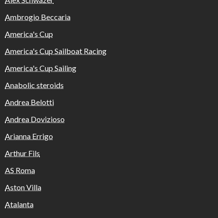
Ambrogio Beccaria
America's Cup
America's Cup Sailboat Racing
America's Cup Sailing
Anabolic steroids
Andrea Belotti
Andrea Dovizioso
Arianna Errigo
Arthur Fils
AS Roma
Aston Villa
Atalanta