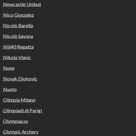
Newcastle United
Nico Gonzalez
Nicolò Barella
Nicolò Savona
Niji40 Regatta
Nikola Vlasic
None
Novak Djokovic
Nuoto
Olimpia Milano
Olimpiadi di Parigi
Olympiacos
Olympic Archery