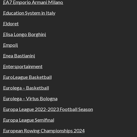
EA7 Emporio Armani Milano
Education System in Italy
Eldoret
Elisa Longo Borghini
Empoli
Enea Bastianini
Entersportainment
EuroLeague Basketball
Eurolega – Basketball
Eurolega – Virtus Bologna
Europa League 2022-2023 Football Season
Europa League Semifinal
European Rowing Championships 2024