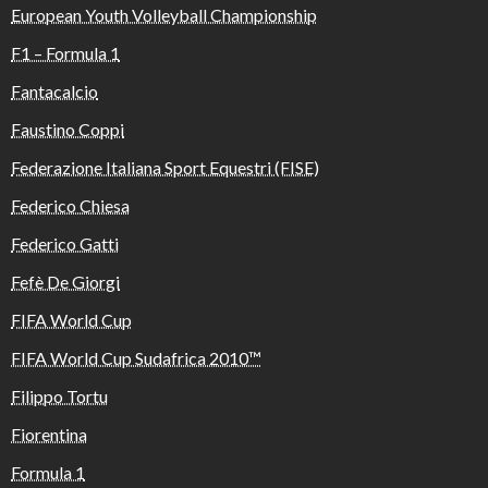
European Youth Volleyball Championship
F1 – Formula 1
Fantacalcio
Faustino Coppi
Federazione Italiana Sport Equestri (FISE)
Federico Chiesa
Federico Gatti
Fefè De Giorgi
FIFA World Cup
FIFA World Cup Sudafrica 2010™️
Filippo Tortu
Fiorentina
Formula 1