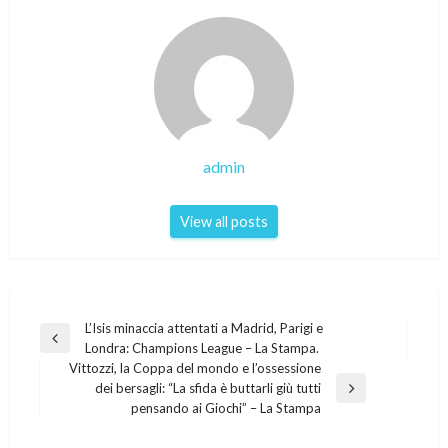
admin
View all posts
Post
L’Isis minaccia attentati a Madrid, Parigi e
Previous
Londra: Champions League – La Stampa.
navigation
Post
Vittozzi, la Coppa del mondo e l’ossessione
dei bersagli: “La sfida è buttarli giù tutti
Next
pensando ai Giochi” – La Stampa
Post