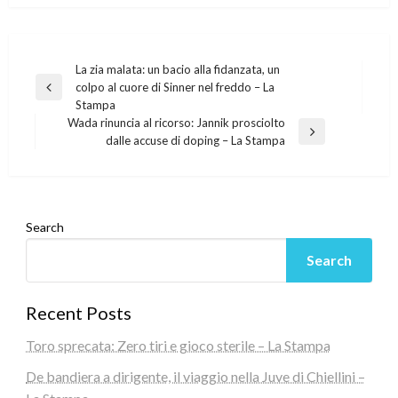
Post
La zia malata: un bacio alla fidanzata, un
colpo al cuore di Sinner nel freddo – La
navigation
Previous
Stampa
Post
Wada rinuncia al ricorso: Jannik prosciolto
Next
dalle accuse di doping – La Stampa
Post
Search
Search
Recent Posts
Toro sprecata: Zero tiri e gioco sterile – La Stampa
De bandiera a dirigente, il viaggio nella Juve di Chiellini –