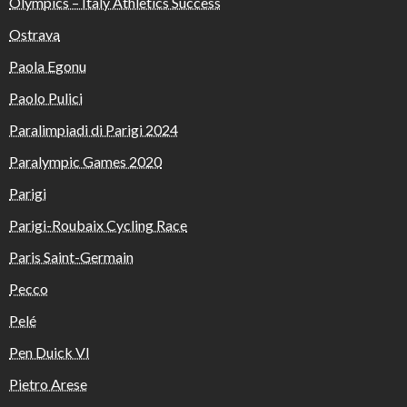
Olympics – Italy Athletics Success
Ostrava
Paola Egonu
Paolo Pulici
Paralimpiadi di Parigi 2024
Paralympic Games 2020
Parigi
Parigi-Roubaix Cycling Race
Paris Saint-Germain
Pecco
Pelé
Pen Duick VI
Pietro Arese