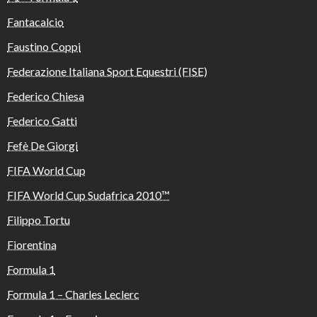
Fantacalcio
Faustino Coppi
Federazione Italiana Sport Equestri (FISE)
Federico Chiesa
Federico Gatti
Fefè De Giorgi
FIFA World Cup
FIFA World Cup Sudafrica 2010™️
Filippo Tortu
Fiorentina
Formula 1
Formula 1 – Charles Leclerc