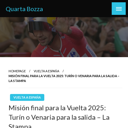
Skip
Quarta Bozza
to
content
HOMEPAGE
VUELTA A ESPAÑA
MISIÓN FINAL PARA LA VUELTA 2025: TURÍN O VENARIA PARA LA SALIDA –
LA STAMPA
VUELTA A ESPAÑA
Misión final para la Vuelta 2025:
Turín o Venaria para la salida – La
Stampa