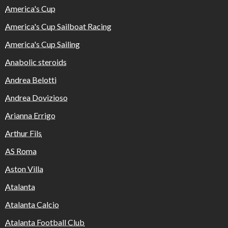
America's Cup
America's Cup Sailboat Racing
America's Cup Sailing
Anabolic steroids
Andrea Belotti
Andrea Dovizioso
Arianna Errigo
Arthur Fils
AS Roma
Aston Villa
Atalanta
Atalanta Calcio
Atalanta Football Club