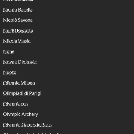
Nicolò Barella
Nicolò Savona
Niji40 Regatta
Nikola Vlasic
None
Novak Djokovic
Nuoto
Olimpia Milano
Olimpiadi di Parigi
Olympiacos
Olympic Archery
Olympic Games in Paris