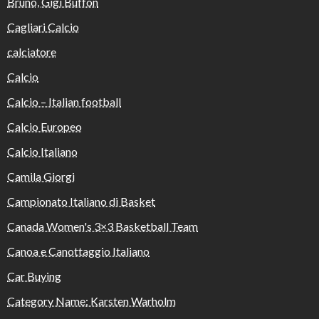
Bruno, Gigi Buffon
Cagliari Calcio
calciatore
Calcio
Calcio – Italian football
Calcio Europeo
Calcio Italiano
Camila Giorgi
Campionato Italiano di Basket
Canada Women's 3×3 Basketball Team
Canoa e Canottaggio Italiano
Car Buying
Category Name: Karsten Warholm