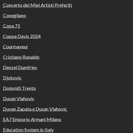
Concerto dei Miei Artisti Preferiti
Conegliano
Copa 71
Coppa Davis 2024
Courmayeur
Cristiano Ronaldo
Denzel Dumfries
Djokovic
Dolomiti Trento
Dusan Vlahovic
Duvan Zapata e Dusan Vlahovic
EA7 Emporio Armani Milano
Education System in Italy