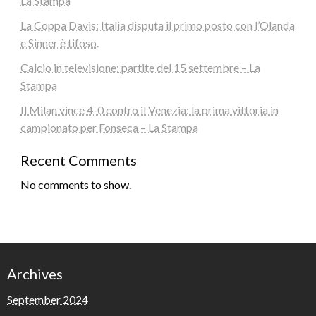
La Stampa
La Coppa Davis: Italia disputa il primo posto con l’Olanda
e Sinner è tifoso.
Calcio in televisione: partite del 15 settembre – La
Stampa
Il Milan vince 4-0 contro il Venezia: la prima vittoria in
campionato per Fonseca – La Stampa
Recent Comments
No comments to show.
Archives
September 2024