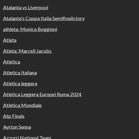
Atalanta vs Liverpool
Atalanta's Coppa Italia Semifinalictory
athleta: Monica Boggioni
Atleta
Atleta: Marcell Jacobs
Atletica
Atletica Italiana
Atletica leggera
Atletica Leggera Europei Roma 2024
Atletica Mondiale
Atp Finals
Ayrton Senna
Azzurri National Team