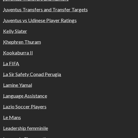
Juventus Transfers and Transfer Targets
Juventus vs Udinese Player Ratings
Kelly Slater
Khephren Thuram
Kookaburra II
La FIFA
La Sir Safety Conad Perugia
Lamine Yamal
Language Assistance
Lazio Soccer Players
Le Mans
Leadership femminile