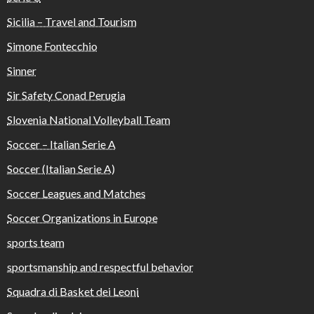
Sicilia – Travel and Tourism
Simone Fontecchio
Sinner
Sir Safety Conad Perugia
Slovenia National Volleyball Team
Soccer – Italian Serie A
Soccer (Italian Serie A)
Soccer Leagues and Matches
Soccer Organizations in Europe
sports team
sportsmanship and respectful behavior
Squadra di Basket dei Leoni