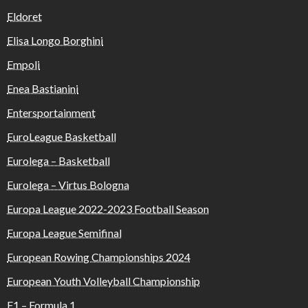
Eldoret
Elisa Longo Borghini
Empoli
Enea Bastianini
Entersportainment
EuroLeague Basketball
Eurolega – Basketball
Eurolega – Virtus Bologna
Europa League 2022-2023 Football Season
Europa League Semifinal
European Rowing Championships 2024
European Youth Volleyball Championship
F1 – Formula 1