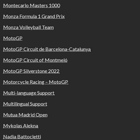
Montecarlo Masters 1000
Monza Formula 1 Grand Prix
Monza Volleyball Team
MotoGP
MotoGP Circuit de Barcelona-Catalunya
MotoGP Circuit of Montmeló
MotoGP Silverstone 2022
Motorcycle Racing – MotoGP
Multi-language Support
Multilingual Support
Mutua Madrid Open
Mykolas Alekna
Nadia Battocletti