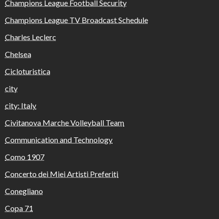
Champions League Football Security
Champions League TV Broadcast Schedule
Charles Leclerc
Chelsea
Cicloturistica
city
city: Italy
Civitanova Marche Volleyball Team
Communication and Technology
Como 1907
Concerto dei Miei Artisti Preferiti
Conegliano
Copa 71