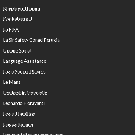
Khephren Thuram
Kookaburra II
La FIFA
La Sir Safety Conad Perugia
Lamine Yamal
Language Assistance
Lazio Soccer Players
Le Mans
Leadership femminile
Leonardo Fioravanti
Lewis Hamilton
Lingua Italiana
linguaggi di programmazione