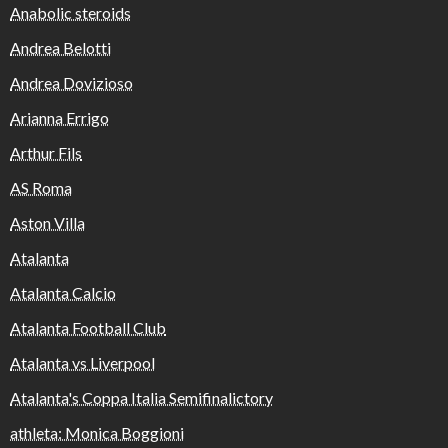
Anabolic steroids
Andrea Belotti
Andrea Dovizioso
Arianna Errigo
Arthur Fils
AS Roma
Aston Villa
Atalanta
Atalanta Calcio
Atalanta Football Club
Atalanta vs Liverpool
Atalanta's Coppa Italia Semifinalictory
athleta: Monica Boggioni