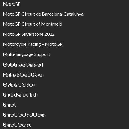
MotoGP
MotoGP Circuit de Barcelona-Catalunya
MotoGP Circuit of Montmeló
MotoGP Silverstone 2022
Motorcycle Racing – MotoGP
Multi-language Support
Multilingual Support
Mutua Madrid Open
Mykolas Alekna
Nadia Battocletti
Napoli
Napoli Football Team
Napoli Soccer