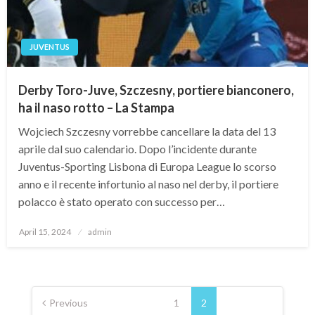
JUVENTUS
Derby Toro-Juve, Szczesny, portiere bianconero,
ha il naso rotto – La Stampa
Wojciech Szczesny vorrebbe cancellare la data del 13
aprile dal suo calendario. Dopo l’incidente durante
Juventus-Sporting Lisbona di Europa League lo scorso
anno e il recente infortunio al naso nel derby, il portiere
polacco è stato operato con successo per…
Posted
April 15, 2024
admin
on
Posts
pagination
Previous
1
2