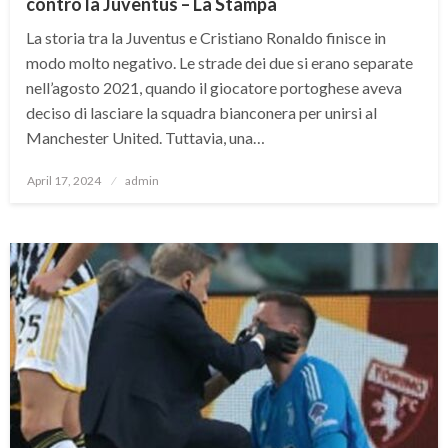
contro la Juventus – La Stampa
La storia tra la Juventus e Cristiano Ronaldo finisce in
modo molto negativo. Le strade dei due si erano separate
nell’agosto 2021, quando il giocatore portoghese aveva
deciso di lasciare la squadra bianconera per unirsi al
Manchester United. Tuttavia, una…
Posted
April 17, 2024
admin
on