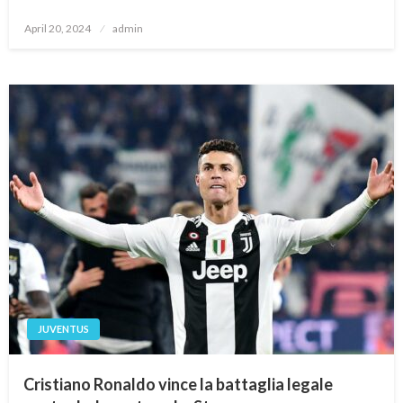
Posted
April 20, 2024
admin
on
JUVENTUS
Cristiano Ronaldo vince la battaglia legale