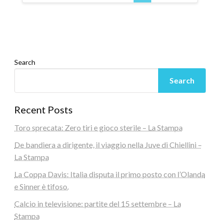
Search
Search
Recent Posts
Toro sprecata: Zero tiri e gioco sterile – La Stampa
De bandiera a dirigente, il viaggio nella Juve di Chiellini –
La Stampa
La Coppa Davis: Italia disputa il primo posto con l’Olanda
e Sinner è tifoso.
Calcio in televisione: partite del 15 settembre – La
Stampa