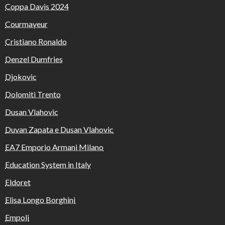
Coppa Davis 2024
Courmayeur
Cristiano Ronaldo
Denzel Dumfries
Djokovic
Dolomiti Trento
Dusan Vlahovic
Duvan Zapata e Dusan Vlahovic
EA7 Emporio Armani Milano
Education System in Italy
Eldoret
Elisa Longo Borghini
Empoli