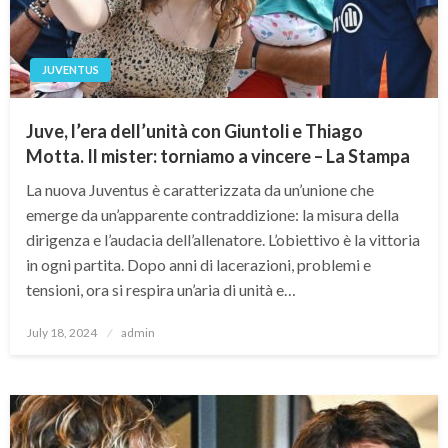
JUVENTUS
Juve, l’era dell’unità con Giuntoli e Thiago
Motta. Il mister: torniamo a vincere – La Stampa
La nuova Juventus è caratterizzata da un’unione che
emerge da un’apparente contraddizione: la misura della
dirigenza e l’audacia dell’allenatore. L’obiettivo è la vittoria
in ogni partita. Dopo anni di lacerazioni, problemi e
tensioni, ora si respira un’aria di unità e…
Posted
July 18, 2024
admin
on