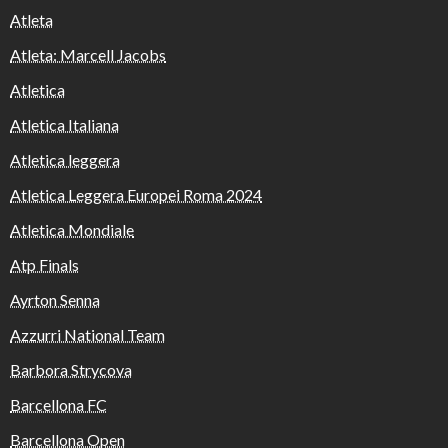
Atleta
Atleta: Marcell Jacobs
Atletica
Atletica Italiana
Atletica leggera
Atletica Leggera Europei Roma 2024
Atletica Mondiale
Atp Finals
Ayrton Senna
Azzurri National Team
Barbora Strycova
Barcellona FC
Barcellona Open