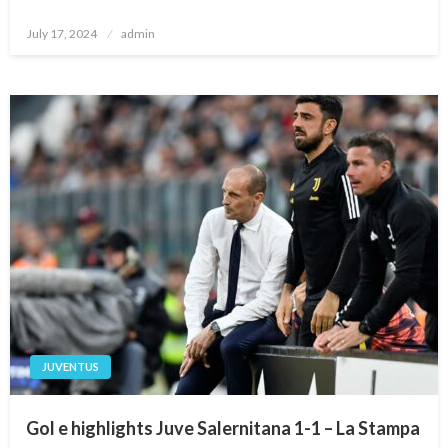
Posted
July 17, 2024
admin
on
JUVENTUS
Gol e highlights Juve Salernitana 1-1 – La Stampa