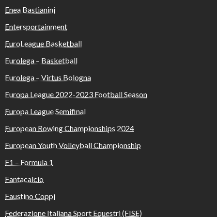
Enea Bastianini
Entersportainment
EuroLeague Basketball
Eurolega – Basketball
Eurolega – Virtus Bologna
Europa League 2022-2023 Football Season
Europa League Semifinal
European Rowing Championships 2024
European Youth Volleyball Championship
F1 – Formula 1
Fantacalcio
Faustino Coppi
Federazione Italiana Sport Equestri (FISE)