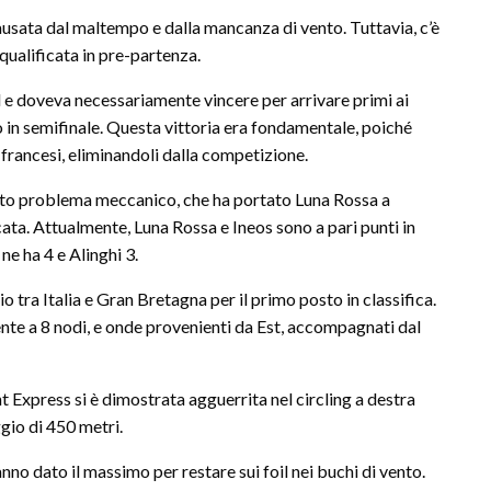
usata dal maltempo e dalla mancanza di vento. Tuttavia, c’è
qualificata in pre-partenza.
 e doveva necessariamente vincere per arrivare primi ai
io in semifinale. Questa vittoria era fondamentale, poiché
 francesi, eliminandoli dalla competizione.
sunto problema meccanico, che ha portato Luna Rossa a
icata. Attualmente, Luna Rossa e Ineos sono a pari punti in
e ha 4 e Alinghi 3.
o tra Italia e Gran Bretagna per il primo posto in classifica.
ente a 8 nodi, e onde provenienti da Est, accompagnati dal
ent Express si è dimostrata agguerrita nel circling a destra
gio di 450 metri.
nno dato il massimo per restare sui foil nei buchi di vento.