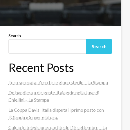
Search
Search
Recent Posts
Toro sprecata: Zero tiri e gioco sterile – La Stampa
De bandiera a dirigente, il viaggio nella Juve di
Chiellini – La Stampa
La Coppa Davis: Italia disputa il primo posto con
l’Olanda e Sinner è tifoso.
Calcio in televisione: partite del 15 settembre – La