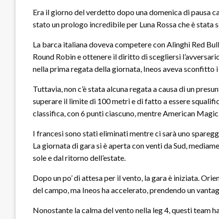
Era il giorno del verdetto dopo una domenica di pausa ca
stato un prologo incredibile per Luna Rossa che è stata s
La barca italiana doveva competere con Alinghi Red Bull
Round Robin e ottenere il diritto di scegliersi l’avversar
nella prima regata della giornata, Ineos aveva sconfitto i
Tuttavia, non c’è stata alcuna regata a causa di un pre
superare il limite di 100 metri e di fatto a essere squalif
classifica, con 6 punti ciascuno, mentre American Magic n
I francesi sono stati eliminati mentre ci sarà uno spareggi
La giornata di gara si è aperta con venti da Sud, mediam
sole e dal ritorno dell’estate.
Dopo un po’ di attesa per il vento, la gara è iniziata. Ori
del campo, ma Ineos ha accelerato, prendendo un vantag
Nonostante la calma del vento nella leg 4, questi team ha