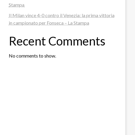
Stampa
Il Milan vince 4-0 contro il Venezia: la prima vittoria
in campionato per Fonseca – La Stampa
Recent Comments
No comments to show.