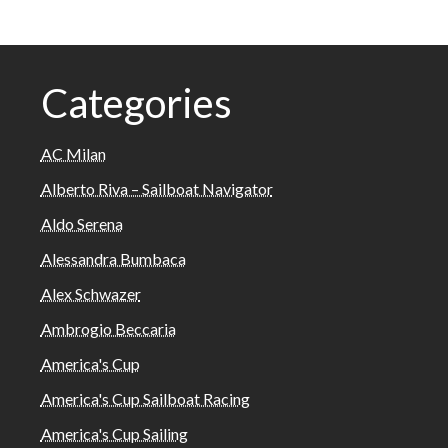
Categories
AC Milan
Alberto Riva – Sailboat Navigator
Aldo Serena
Alessandra Bumbaca
Alex Schwazer
Ambrogio Beccaria
America's Cup
America's Cup Sailboat Racing
America's Cup Sailing