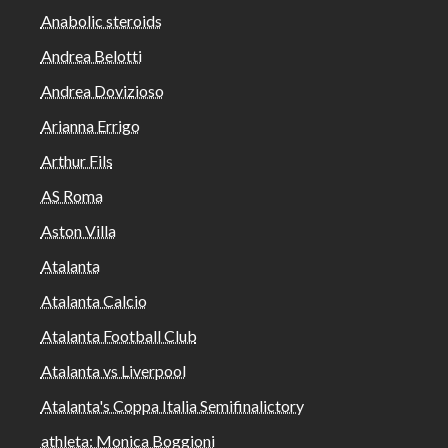
Anabolic steroids
Andrea Belotti
Andrea Dovizioso
Arianna Errigo
Arthur Fils
AS Roma
Aston Villa
Atalanta
Atalanta Calcio
Atalanta Football Club
Atalanta vs Liverpool
Atalanta's Coppa Italia Semifinalictory
athleta: Monica Boggioni