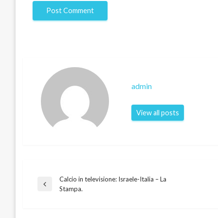
admin
View all posts
Calcio in televisione: Israele-Italia – La
Post
Previous
Stampa.
Post
navigation