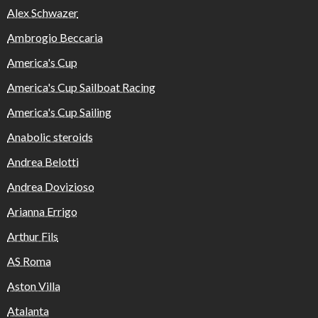
Alex Schwazer
Ambrogio Beccaria
America's Cup
America's Cup Sailboat Racing
America's Cup Sailing
Anabolic steroids
Andrea Belotti
Andrea Dovizioso
Arianna Errigo
Arthur Fils
AS Roma
Aston Villa
Atalanta