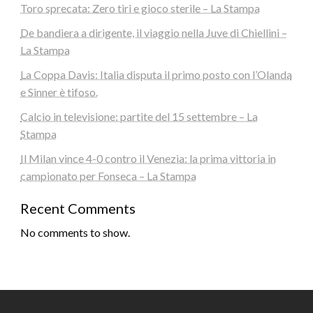
Toro sprecata: Zero tiri e gioco sterile – La Stampa
De bandiera a dirigente, il viaggio nella Juve di Chiellini –
La Stampa
La Coppa Davis: Italia disputa il primo posto con l’Olanda
e Sinner è tifoso.
Calcio in televisione: partite del 15 settembre – La
Stampa
Il Milan vince 4-0 contro il Venezia: la prima vittoria in
campionato per Fonseca – La Stampa
Recent Comments
No comments to show.