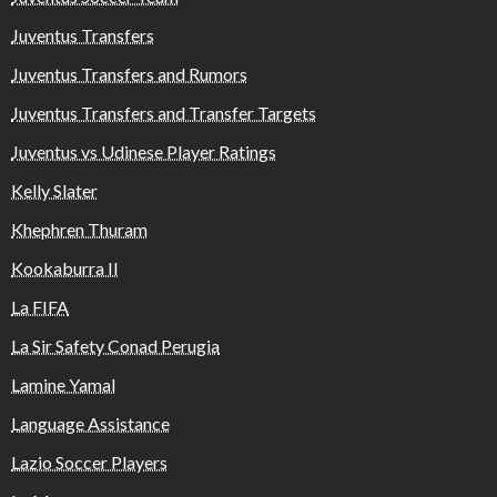
Juventus Transfers
Juventus Transfers and Rumors
Juventus Transfers and Transfer Targets
Juventus vs Udinese Player Ratings
Kelly Slater
Khephren Thuram
Kookaburra II
La FIFA
La Sir Safety Conad Perugia
Lamine Yamal
Language Assistance
Lazio Soccer Players