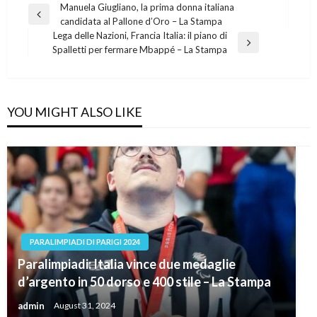
Post
Manuela Giugliano, la prima donna italiana
Previous
candidata al Pallone d’Oro – La Stampa
navigation
Post
Lega delle Nazioni, Francia Italia: il piano di
Next
Spalletti per fermare Mbappé – La Stampa
Post
YOU MIGHT ALSO LIKE
PARALIMPIADI DI PARIGI 2024
Paralimpiadi: Italia vince due medaglie
d’argento in 50 dorso e 400 stile – La Stampa
admin
August 31, 2024