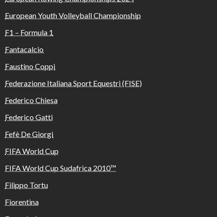
European Youth Volleyball Championship
F1 – Formula 1
Fantacalcio
Faustino Coppi
Federazione Italiana Sport Equestri (FISE)
Federico Chiesa
Federico Gatti
Fefè De Giorgi
FIFA World Cup
FIFA World Cup Sudafrica 2010™️
Filippo Tortu
Fiorentina