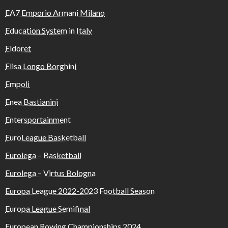
EA7 Emporio Armani Milano
Education System in Italy
Eldoret
Elisa Longo Borghini
Empoli
Enea Bastianini
Entersportainment
EuroLeague Basketball
Eurolega – Basketball
Eurolega – Virtus Bologna
Europa League 2022-2023 Football Season
Europa League Semifinal
European Rowing Championships 2024