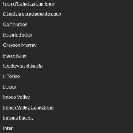
Giro d'Italia Cycling Race
Giustizia e trattamento equo
Golf Nation
Grande Torino
Grayson Murray
Harry Kane
Hockey su ghiaccio
Il Torino
Il Toro
Imoco Volley
Imoco Volley Conegliano
Indiana Pacers
Inter