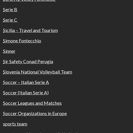
Serie B
Serie C
Sicilia – Travel and Tourism
Simone Fontecchio
Sinner
Sir Safety Conad Perugia
Slovenia National Volleyball Team
Soccer – Italian Serie A
Soccer (Italian Serie A)
Soccer Leagues and Matches
Soccer Organizations in Europe
sports team