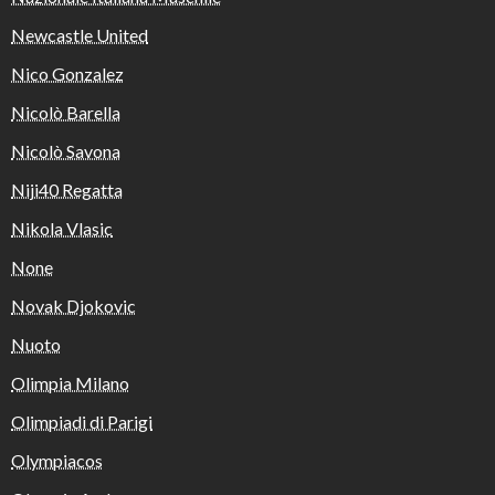
Newcastle United
Nico Gonzalez
Nicolò Barella
Nicolò Savona
Niji40 Regatta
Nikola Vlasic
None
Novak Djokovic
Nuoto
Olimpia Milano
Olimpiadi di Parigi
Olympiacos