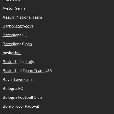
Ayrton Senna
Azzurri National Team
Barbora Strycova
Barcellona FC
Barcellona Open
basketball
Basketball in Italy
Basketball Team: Team USA
Bayer Leverkusen
Bologna FC
Bologna Football Club
Borgoricco (Padova)