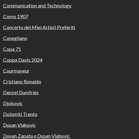
Communication and Technology
Como 1907
Concerto dei Miei Artisti Preferiti
Conegliano
Copa 71
Coppa Davis 2024
Courmayeur
Cristiano Ronaldo
Denzel Dumfries
Djokovic
Dolomiti Trento
Dusan Vlahovic
Duvan Zapata e Dusan Vlahovic