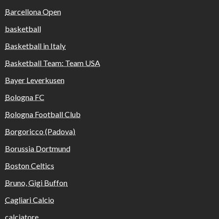
Barcellona Open
basketball
Basketball in Italy
Basketball Team: Team USA
Bayer Leverkusen
Bologna FC
Bologna Football Club
Borgoricco (Padova)
Borussia Dortmund
Boston Celtics
Bruno, Gigi Buffon
Cagliari Calcio
calciatore