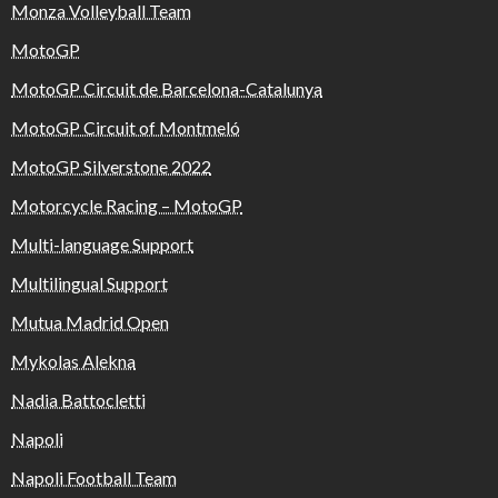
Monza Volleyball Team
MotoGP
MotoGP Circuit de Barcelona-Catalunya
MotoGP Circuit of Montmeló
MotoGP Silverstone 2022
Motorcycle Racing – MotoGP
Multi-language Support
Multilingual Support
Mutua Madrid Open
Mykolas Alekna
Nadia Battocletti
Napoli
Napoli Football Team