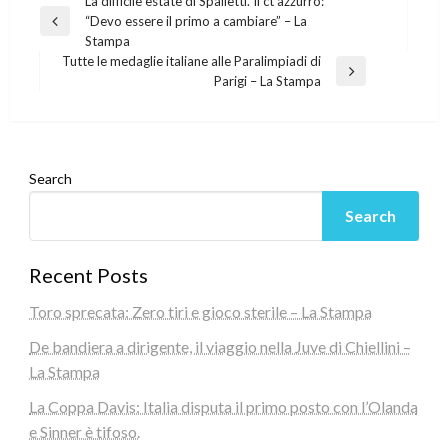
Post
La difficile estate di Spalletti. Il ct azzurro:
“Devo essere il primo a cambiare” – La
navigation
Previous
Stampa
Post
Tutte le medaglie italiane alle Paralimpiadi di
Next
Parigi – La Stampa
Post
Search
Search
Recent Posts
Toro sprecata: Zero tiri e gioco sterile – La Stampa
De bandiera a dirigente, il viaggio nella Juve di Chiellini –
La Stampa
La Coppa Davis: Italia disputa il primo posto con l’Olanda
e Sinner è tifoso.