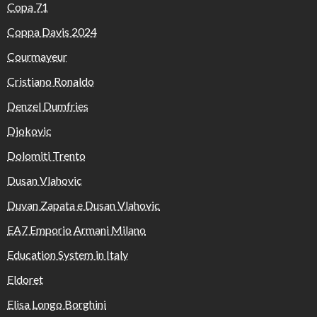
Copa 71
Coppa Davis 2024
Courmayeur
Cristiano Ronaldo
Denzel Dumfries
Djokovic
Dolomiti Trento
Dusan Vlahovic
Duvan Zapata e Dusan Vlahovic
EA7 Emporio Armani Milano
Education System in Italy
Eldoret
Elisa Longo Borghini