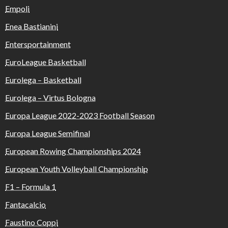
Empoli
Enea Bastianini
Entersportainment
EuroLeague Basketball
Eurolega – Basketball
Eurolega – Virtus Bologna
Europa League 2022-2023 Football Season
Europa League Semifinal
European Rowing Championships 2024
European Youth Volleyball Championship
F1 – Formula 1
Fantacalcio
Faustino Coppi