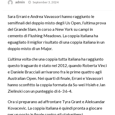
Posted
admin
September 3, 2024
on
Sara Errani e Andrea Vavassori hanno raggiunto le
semifinali del doppio misto degli Us Open, l’ultima prova
del Grande Slam, in corso a New York su campi in
cemento di Flushing Meadows. La coppia italiana ha
eguagliato il miglior risultato di una coppia italiana in un
doppio misto di un Major.
L’ultima volta che una coppia tutta italiana ha raggiunto
questo traguardo è stato nel 2012, quando Roberta Vinci
e Daniele Bracciali arrivarono fra le prime quattro agli
Australian Open. Nei quarti di finale, Errani e Vavassori
hanno sconfitto la coppia formata da Su-wei Hsieh e Jan
Zielinski con un punteggio di 6-3 6-4.
Ora si preparano ad affrontare Tyra Grant e Aleksandar
Kovacevic. La coppia italiana è quindi pronta a giocare
per un posto in finale contro gli statunitensi.