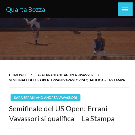
Skip
Quarta Bozza
to
content
HOMEPAGE
SARA ERRANI AND ANDREA VAVASSORI
SEMIFINALE DEL US OPEN: ERRANI VAVASSORI SI QUALIFICA – LA STAMPA
SARA ERRANI AND ANDREA VAVASSORI
Semifinale del US Open: Errani
Vavassori si qualifica – La Stampa