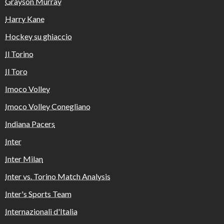
Grayson Murray
Harry Kane
Hockey su ghiaccio
Il Torino
Il Toro
Imoco Volley
Imoco Volley Conegliano
Indiana Pacers
Inter
Inter Milan
Inter vs. Torino Match Analysis
Inter's Sports Team
Internazionali d'Italia