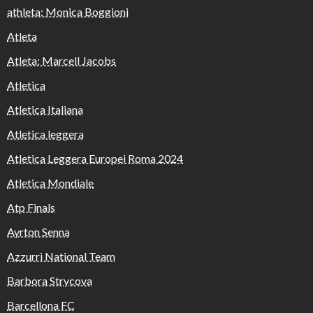
athleta: Monica Boggioni
Atleta
Atleta: Marcell Jacobs
Atletica
Atletica Italiana
Atletica leggera
Atletica Leggera Europei Roma 2024
Atletica Mondiale
Atp Finals
Ayrton Senna
Azzurri National Team
Barbora Strycova
Barcellona FC