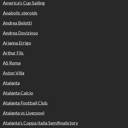
America's Cup Sailing
Anabolic steroids
Andrea Belotti
Andrea Dovizioso
Arianna Errigo
Arthur Fils
AS Roma
Aston Villa
Atalanta
Atalanta Calcio
Atalanta Football Club
Atalanta vs Liverpool
Atalanta's Coppa Italia Semifinalictory