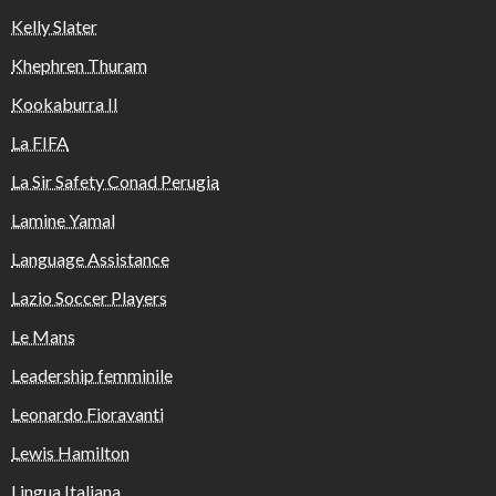
Kelly Slater
Khephren Thuram
Kookaburra II
La FIFA
La Sir Safety Conad Perugia
Lamine Yamal
Language Assistance
Lazio Soccer Players
Le Mans
Leadership femminile
Leonardo Fioravanti
Lewis Hamilton
Lingua Italiana