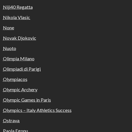
Niji40 Regatta
Nikola Vlasic
None
Novak Djokovic
Nuoto
Olimpia Milano
Olimpiadi di Parigi
Olympiacos
Olympic Archery
Olympic Games in Paris
Olympics – Italy Athletics Success
Ostrava
Paola Egonu