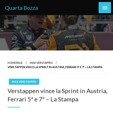
Skip
Quarta Bozza
to
content
HOMEPAGE
MAX VERSTAPPEN
VERSTAPPEN VINCE LA SPRINT IN AUSTRIA, FERRARI 5ª E 7ª – LA STAMPA
MAX VERSTAPPEN
Verstappen vince la Sprint in Austria,
Ferrari 5ª e 7ª – La Stampa