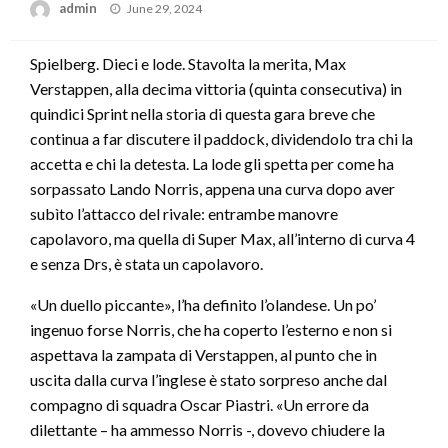
Posted
admin
June 29, 2024
on
Spielberg. Dieci e lode. Stavolta la merita, Max
Verstappen, alla decima vittoria (quinta consecutiva) in
quindici Sprint nella storia di questa gara breve che
continua a far discutere il paddock, dividendolo tra chi la
accetta e chi la detesta. La lode gli spetta per come ha
sorpassato Lando Norris, appena una curva dopo aver
subìto l’attacco del rivale: entrambe manovre
capolavoro, ma quella di Super Max, all’interno di curva 4
e senza Drs, è stata un capolavoro.
«Un duello piccante», l’ha definito l’olandese. Un po’
ingenuo forse Norris, che ha coperto l’esterno e non si
aspettava la zampata di Verstappen, al punto che in
uscita dalla curva l’inglese è stato sorpreso anche dal
compagno di squadra Oscar Piastri. «Un errore da
dilettante – ha ammesso Norris -, dovevo chiudere la