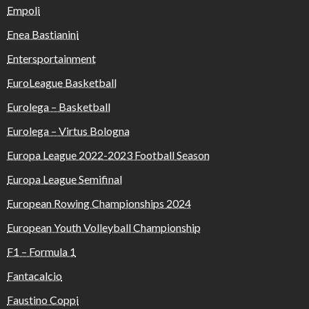
Empoli
Enea Bastianini
Entersportainment
EuroLeague Basketball
Eurolega – Basketball
Eurolega – Virtus Bologna
Europa League 2022-2023 Football Season
Europa League Semifinal
European Rowing Championships 2024
European Youth Volleyball Championship
F1 – Formula 1
Fantacalcio
Faustino Coppi