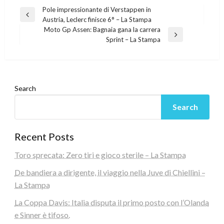
Post
Pole impressionante di Verstappen in
Previous
Austria, Leclerc finisce 6° – La Stampa
navigation
Post
Moto Gp Assen: Bagnaia gana la carrera
Next
Sprint – La Stampa
Post
Search
Search
Recent Posts
Toro sprecata: Zero tiri e gioco sterile – La Stampa
De bandiera a dirigente, il viaggio nella Juve di Chiellini –
La Stampa
La Coppa Davis: Italia disputa il primo posto con l’Olanda
e Sinner è tifoso.