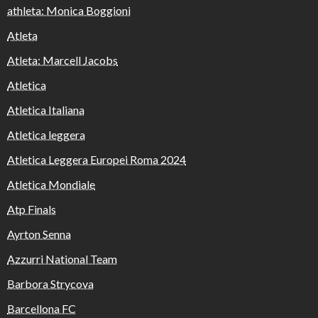
athleta: Monica Boggioni
Atleta
Atleta: Marcell Jacobs
Atletica
Atletica Italiana
Atletica leggera
Atletica Leggera Europei Roma 2024
Atletica Mondiale
Atp Finals
Ayrton Senna
Azzurri National Team
Barbora Strycova
Barcellona FC