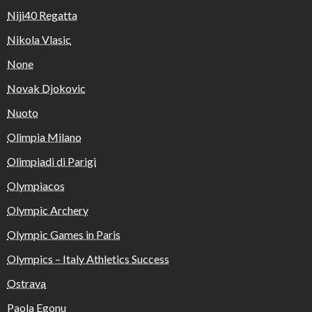
Niji40 Regatta
Nikola Vlasic
None
Novak Djokovic
Nuoto
Olimpia Milano
Olimpiadi di Parigi
Olympiacos
Olympic Archery
Olympic Games in Paris
Olympics – Italy Athletics Success
Ostrava
Paola Egonu