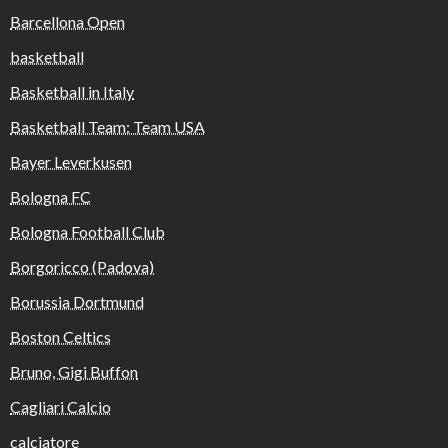
Barcellona Open
basketball
Basketball in Italy
Basketball Team: Team USA
Bayer Leverkusen
Bologna FC
Bologna Football Club
Borgoricco (Padova)
Borussia Dortmund
Boston Celtics
Bruno, Gigi Buffon
Cagliari Calcio
calciatore