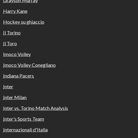
Grayson Murray
Harry Kane
Hockey su ghiaccio
Il Torino
Il Toro
Imoco Volley
Imoco Volley Conegliano
Indiana Pacers
Inter
Inter Milan
Inter vs. Torino Match Analysis
Inter's Sports Team
Internazionali d'Italia