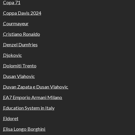
Copa 71
Coppa Davis 2024
Courmayeur
Cristiano Ronaldo
Denzel Dumfries
Djokovic
Dolomiti Trento
Dusan Vlahovic
Duvan Zapata e Dusan Vlahovic
EA7 Emporio Armani Milano
Education System in Italy
Eldoret
Elisa Longo Borghini