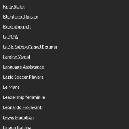
Kelly Slater
Khephren Thuram
Kookaburra II
La FIFA
La Sir Safety Conad Perugia
Lamine Yamal
Language Assistance
Lazio Soccer Players
Le Mans
Leadership femminile
Leonardo Fioravanti
Lewis Hamilton
Lingua Italiana