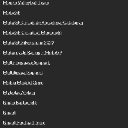
Monza Volleyball Team
MotoGP
MotoGP Circuit de Barcelona-Catalunya
MotoGP Circuit of Montmeló
MotoGP Silverstone 2022
Motorcycle Racing – MotoGP
Multi-language Support
Multilingual Support
Mutua Madrid Open
Mykolas Alekna
Nadia Battocletti
Napoli
Napoli Football Team