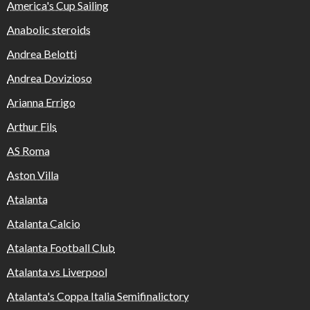
America's Cup Sailing
Anabolic steroids
Andrea Belotti
Andrea Dovizioso
Arianna Errigo
Arthur Fils
AS Roma
Aston Villa
Atalanta
Atalanta Calcio
Atalanta Football Club
Atalanta vs Liverpool
Atalanta's Coppa Italia Semifinalictory