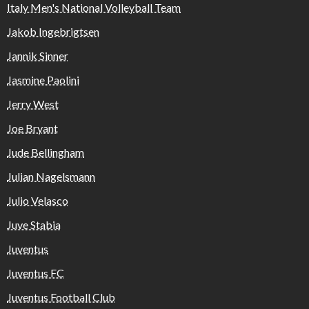
Italy Men's National Volleyball Team
Jakob Ingebrigtsen
Jannik Sinner
Jasmine Paolini
Jerry West
Joe Bryant
Jude Bellingham
Julian Nagelsmann
Julio Velasco
Juve Stabia
Juventus
Juventus FC
Juventus Football Club