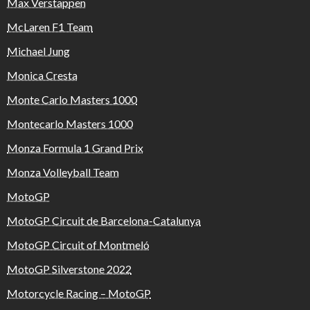
Max Verstappen
McLaren F1 Team
Michael Jung
Monica Cresta
Monte Carlo Masters 1000
Montecarlo Masters 1000
Monza Formula 1 Grand Prix
Monza Volleyball Team
MotoGP
MotoGP Circuit de Barcelona-Catalunya
MotoGP Circuit of Montmeló
MotoGP Silverstone 2022
Motorcycle Racing – MotoGP