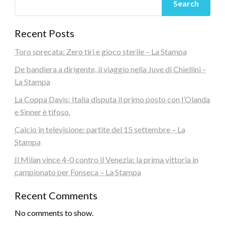
Search
Recent Posts
Toro sprecata: Zero tiri e gioco sterile – La Stampa
De bandiera a dirigente, il viaggio nella Juve di Chiellini –
La Stampa
La Coppa Davis: Italia disputa il primo posto con l’Olanda
e Sinner è tifoso.
Calcio in televisione: partite del 15 settembre – La
Stampa
Il Milan vince 4-0 contro il Venezia: la prima vittoria in
campionato per Fonseca – La Stampa
Recent Comments
No comments to show.