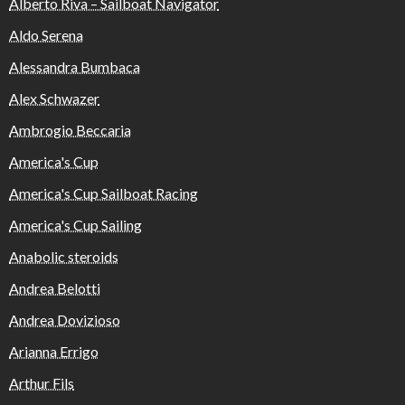
Alberto Riva – Sailboat Navigator
Aldo Serena
Alessandra Bumbaca
Alex Schwazer
Ambrogio Beccaria
America's Cup
America's Cup Sailboat Racing
America's Cup Sailing
Anabolic steroids
Andrea Belotti
Andrea Dovizioso
Arianna Errigo
Arthur Fils