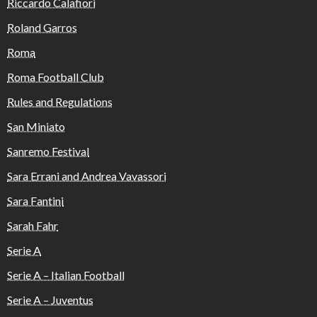
Riccardo Calafiori
Roland Garros
Roma
Roma Football Club
Rules and Regulations
San Miniato
Sanremo Festival
Sara Errani and Andrea Vavassori
Sara Fantini
Sarah Fahr
Serie A
Serie A – Italian Football
Serie A – Juventus