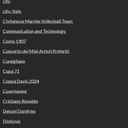
city
city: Italy
Civitanova Marche Volleyball Team
Communication and Technology
Como 1907
Concerto dei Miei Artisti Preferiti
Conegliano
Copa 71
Coppa Davis 2024
Courmayeur
Cristiano Ronaldo
Denzel Dumfries
Djokovic