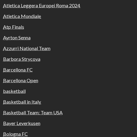
Atletica Leggera Europei Roma 2024
Atletica Mondiale
Atp Finals
Ayrton Senna
Azzurri National Team
Barbora Strycova
Barcellona FC
Barcellona Open
basketball
Basketball in Italy
Basketball Team: Team USA
Bayer Leverkusen
Bologna FC