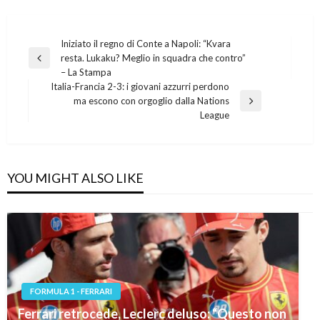
Post
Iniziato il regno di Conte a Napoli: “Kvara
resta. Lukaku? Meglio in squadra che contro”
navigation
Previous
– La Stampa
Post
Italia-Francia 2-3: i giovani azzurri perdono
ma escono con orgoglio dalla Nations
Next
League
Post
YOU MIGHT ALSO LIKE
FORMULA 1 - FERRARI
Ferrari retrocede, Leclerc deluso: “Questo non