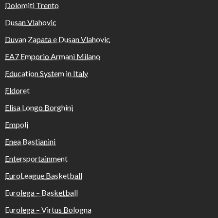
Dolomiti Trento
Dusan Vlahovic
Duvan Zapata e Dusan Vlahovic
EA7 Emporio Armani Milano
Education System in Italy
Eldoret
Elisa Longo Borghini
Empoli
Enea Bastianini
Entersportainment
EuroLeague Basketball
Eurolega – Basketball
Eurolega – Virtus Bologna