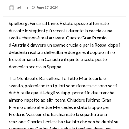
Posted
admin
June 27, 2024
on
Spielberg. Ferrari al bivio. È stato spesso affermato
durante le stagioni più recenti, durante la caccia a una
svolta che non è mai arrivata. Questo Gran Premio
d’Austria è davvero un esame cruciale per la Rossa, dopo i
deludenti risultati delle ultime due gare: il doppio ritiro
tre settimane fa in Canada e il quinto e sesto posto
domenica scorsa in Spagna.
Tra Montreal e Barcellona, l’effetto Montecarlo è
svanito, polemiche tra i piloti sono riemerse e sono sorti
dubbi sulla qualità degli sviluppi portati in due tranche,
almeno rispetto ad altri team. Chiudere l’ultimo Gran
Premio dietro alle due Mercedes è stato troppo per
Frederic Vasseur, che ha chiamato la squadra a una
reazione. Charles Leclerc ha rivelato che non ha dubbi sul
rapporto con Carlos Sainz e che la tensione dopo una