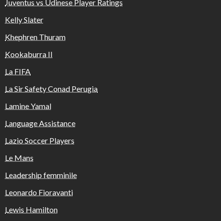
Juventus vs Udinese Player Ratings
Kelly Slater
Khephren Thuram
Kookaburra II
La FIFA
La Sir Safety Conad Perugia
Lamine Yamal
Language Assistance
Lazio Soccer Players
Le Mans
Leadership femminile
Leonardo Fioravanti
Lewis Hamilton