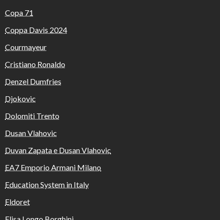
Copa 71
Coppa Davis 2024
Courmayeur
Cristiano Ronaldo
Denzel Dumfries
Djokovic
Dolomiti Trento
Dusan Vlahovic
Duvan Zapata e Dusan Vlahovic
EA7 Emporio Armani Milano
Education System in Italy
Eldoret
Elisa Longo Borghini