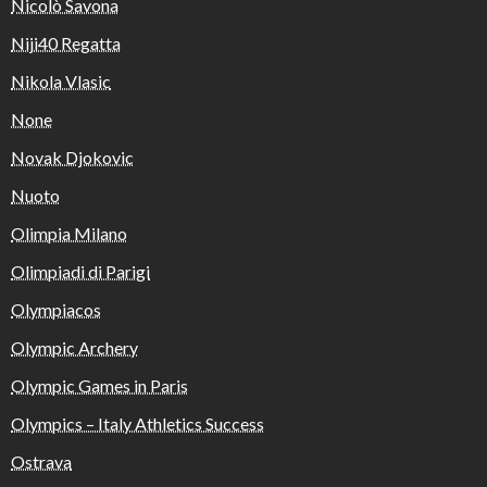
Nicolò Savona
Niji40 Regatta
Nikola Vlasic
None
Novak Djokovic
Nuoto
Olimpia Milano
Olimpiadi di Parigi
Olympiacos
Olympic Archery
Olympic Games in Paris
Olympics – Italy Athletics Success
Ostrava