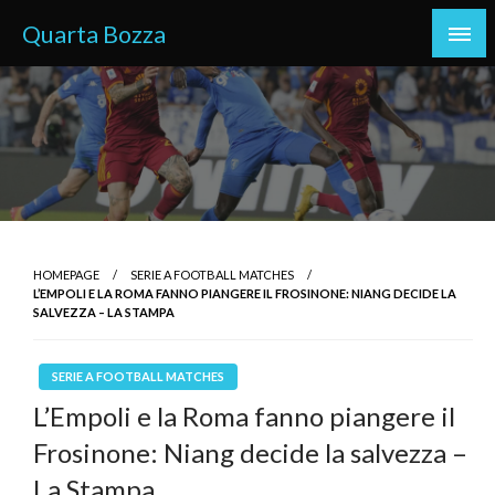
Skip
Quarta Bozza
to
content
HOMEPAGE
SERIE A FOOTBALL MATCHES
L’EMPOLI E LA ROMA FANNO PIANGERE IL FROSINONE: NIANG DECIDE LA
SALVEZZA – LA STAMPA
SERIE A FOOTBALL MATCHES
L’Empoli e la Roma fanno piangere il
Frosinone: Niang decide la salvezza –
La Stampa