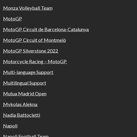
Monza Volleyball Team
MotoGP
MotoGP Circuit de Barcelona-Catalunya
MotoGP Circuit of Montmeló
MotoGP Silverstone 2022
Motorcycle Racing – MotoGP
Multi-language Support
Multilingual Support
Mutua Madrid Open
Mykolas Alekna
Nadia Battocletti
Napoli
Napoli Football Team