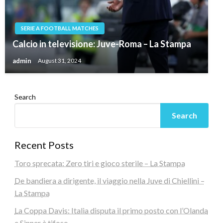
SERIE A FOOTBALL MATCHES
Calcio in televisione: Juve-Roma – La Stampa
admin
August 31, 2024
Search
Search
Recent Posts
Toro sprecata: Zero tiri e gioco sterile – La Stampa
De bandiera a dirigente, il viaggio nella Juve di Chiellini –
La Stampa
La Coppa Davis: Italia disputa il primo posto con l’Olanda
e Sinner è tifoso.