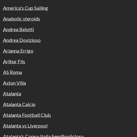
America's Cup Sailing
Anabolic steroids
Andrea Belotti
Andrea Dovizioso
Arianna Errigo
Arthur Fils
AS Roma
Aston Villa
Atalanta
Atalanta Calcio
Atalanta Football Club
Atalanta vs Liverpool
Atalanta's Coppa Italia Semifinalictory