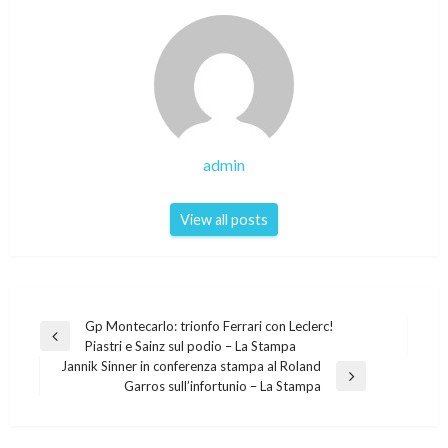
admin
View all posts
Post
Gp Montecarlo: trionfo Ferrari con Leclerc!
Previous
Piastri e Sainz sul podio – La Stampa
navigation
Post
Jannik Sinner in conferenza stampa al Roland
Next
Garros sull’infortunio – La Stampa
Post