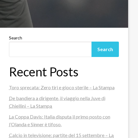
Search
Search
Recent Posts
Toro sprecata: Zero tiri e gioco sterile – La Stampa
De bandiera a dirigente, il viaggio nella Juve di
Chiellini – La Stampa
La Coppa Davis: Italia disputa il primo posto con
l’Olanda e Sinner è tifoso.
Calcio in televisione: partite del 15 settembre – La