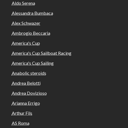
Aldo Serena
Alessandra Bumbaca
Alex Schwazer
Ambrogio Beccaria
America's Cup
America's Cup Sailboat Racing
America's Cup Sailing
Anabolic steroids
Andrea Belotti
Andrea Dovizioso
Arianna Errigo
Arthur Fils
AS Roma