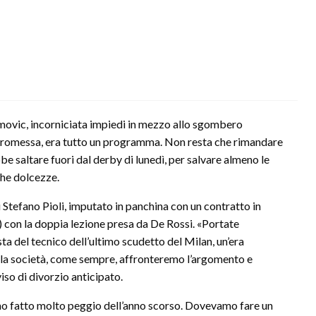
movic, incorniciata impiedi in mezzo allo sgombero
promessa, era tutto un programma. Non resta che rimandare
bbe saltare fuori dal derby di lunedì, per salvare almeno le
he dolcezze.
 Stefano Pioli, imputato in panchina con un contratto in
l) con la doppia lezione presa da De Rossi. «Portate
sta del tecnico dell’ultimo scudetto del Milan, un’era
 e la società, come sempre, affronteremo l’argomento e
so di divorzio anticipato.
amo fatto molto peggio dell’anno scorso. Dovevamo fare un