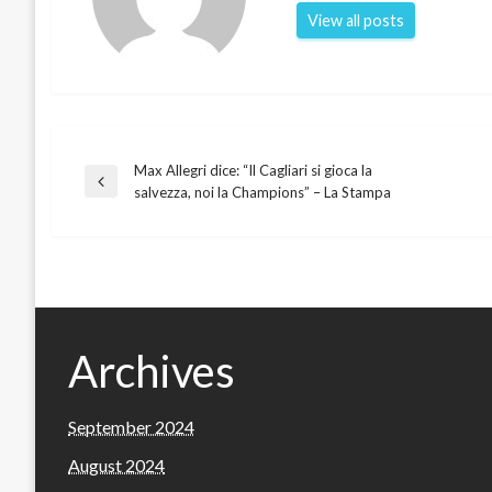
View all posts
Max Allegri dice: “Il Cagliari si gioca la
Post
Previous
salvezza, noi la Champions” – La Stampa
Post
navigation
Archives
September 2024
August 2024