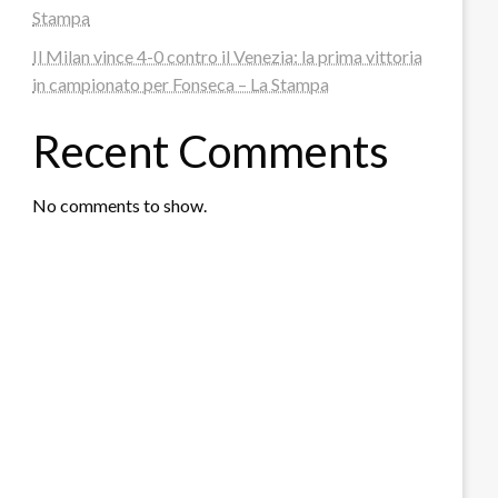
Stampa
Il Milan vince 4-0 contro il Venezia: la prima vittoria
in campionato per Fonseca – La Stampa
Recent Comments
No comments to show.