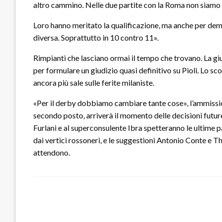
altro cammino. Nelle due partite con la Roma non siamo riu
Loro hanno meritato la qualificazione, ma anche per deme
diversa. Soprattutto in 10 contro 11».
Rimpianti che lasciano ormai il tempo che trovano. La giu
per formulare un giudizio quasi definitivo su Pioli. Lo 
ancora più sale sulle ferite milaniste.
«Per il derby dobbiamo cambiare tante cose», l’ammissione
secondo posto, arriverà il momento delle decisioni future.
Furlani e al superconsulente Ibra spetteranno le ultime pa
dai vertici rossoneri, e le suggestioni Antonio Conte e Th
attendono.
LEAVE A RESPONSE